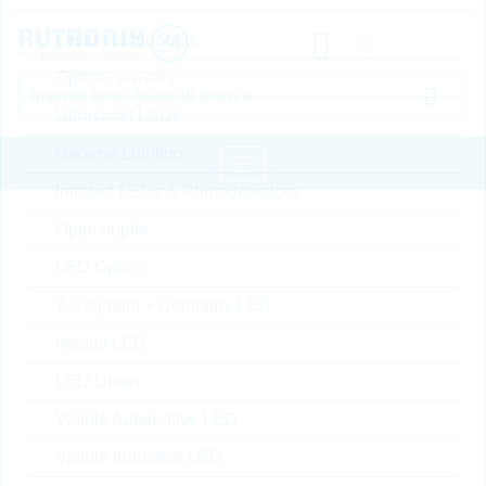
Laser components
Optical sensors
Ultraviolet LEDs
General Lighting
Infrared LEDs & Photodetectors
pagina iniziale
Semiconduttori
sensori
Optocoupler
LED Optics
ELMOS Environmental Sensors
7-Segment + Dotmatrix LED
Hide Settings
moduli LED
LED Driver
Tipo di prodotto
Visible Automotive LED
Visible Industrial LED
Cerca per: