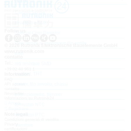
Current Sense
resistenze SMD
Follow us
Special Chip Resistor
Resistenze di precisione filo sottile
© 2026 Rutronik Elektronische Bauelemente GmbH
www.rutronik.com
melf
contatto
Tel.:
reti resistive SMD
+39 02 40 951 1
Leaded, THT
Information
FAQ
API access
power, filo avvolto, chassi
contatto
Newsletter
potenziometro, trimmer
Informazioni su Rutronik24
Accedi
termistori NTC
Registrarsi
Note legali
termistori PTC
Condizioni generali di vendita
Privacy
Varistore
certificazioni