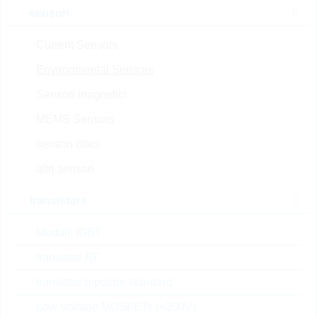
sensori
Top(min) [°C]
Current Sensors
Top(max) [°C]
Environmental Sensors
Produttore
Sensori magnetici
Package
MEMS Sensors
sensori ottici
Automotive
altri sensori
a magazzino
transistors
Nuovi Prodotti
SALE
Modulli IGBT
Confrontare
transistor RF
transistor bipolare standard
E52475A72E
Low Voltage MOSFETs (<300V)