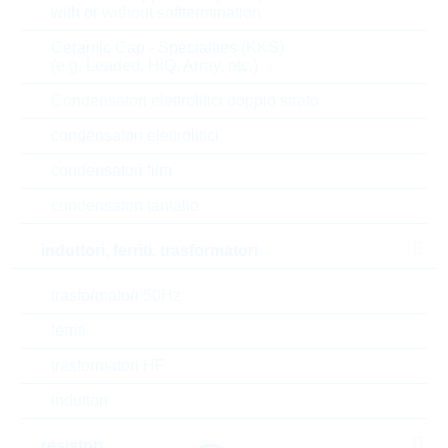
su richiesta
with or without softtermination
Ceramic Cap - Specialties (KKS)
(e.g. Leaded, HiQ, Array, etc.)
E70315A78B
Condensatori elettrolitici doppio strato
Ultrasonic Flowmeter Sensor
condensatori elettrolitici
IC
N° d’articolo:
ICENVI1724
condensatori film
dimensioni:
QFN48L7
condensatori tantalio
confezione:
REEL
Prezzo unitario
VPE
Stock Info
induttori, ferriti, trasformatori
9.22 $
3700
32 Settimane
trasformatori 50Hz
su richiesta
ferriti
trasformatori HF
1 - 3 di 3 parti
induttori
resistori