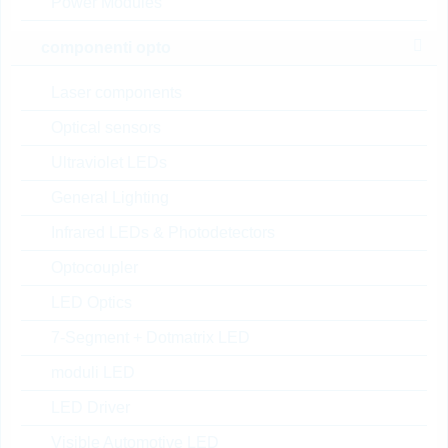
Power Modules
su richiesta
componenti opto
Laser components
FT0414MD 00TR
Optical sensors
TRIAC 4A 600V DPAK
N° d’articolo:
TRIAC4980
Ultraviolet LEDs
dimensioni:
DPAK
General Lighting
confezione:
REEL
Prezzo unitario
VPE
Stock Info
Infrared LEDs & Photodetectors
Optocoupler
su
2500
32 Settimane
richiesta
su richiesta
LED Optics
7-Segment + Dotmatrix LED
FT4016MV00TU
moduli LED
TRIAC 40A 600V TO-3P FL
LED Driver
N° d’articolo:
THYR90683
Visible Automotive LED
dimensioni:
TO-3P FP