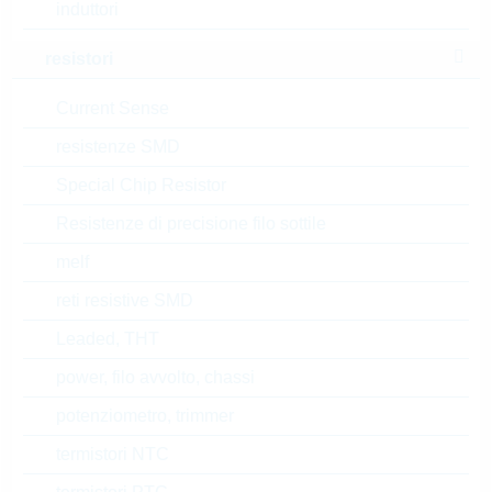
FT2514NG00TR
induttori
HIGH COMM. TRIAC 25A
resistori
800V TO-263AB
N° d’articolo:
THYR90655
Current Sense
dimensioni:
TO-263AB
confezione:
REEL
resistenze SMD
Prezzo unitario
VPE
Stock Info
Special Chip Resistor
0.4959 $
800
30 Settimane
Resistenze di precisione filo sottile
su richiesta
melf
reti resistive SMD
FT1208NG 00TR
Leaded, THT
TRIAC 12A 800V D2PAK
power, filo avvolto, chassi
10mA
N° d’articolo:
THYR90574
potenziometro, trimmer
dimensioni:
TO263AB
termistori NTC
confezione:
REEL