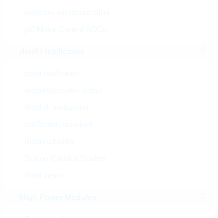
Insul.
tools per microcontrollori
N° d’articolo:
THYR90558
µC Motor Control SOCs
dimensioni:
TOP3-Insul
confezione:
TUBE
diodi / rettificatori
Prezzo unitario
VPE
Stock Info
ponti rettificatori
su
1
a magazzino
richiesta
diodi/rettificatori veloci
diodi di protezione
FT2514NJ00TU
rettificatori standard
TRIAC 25A 800V TO-220AB
diodo schottky
Insul.
Silicon Carbide Diodes
N° d’articolo:
THYR90679
dimensioni:
TO-220AB
diodi zener
confezione:
TUBE
High Power Modules
Prezzo unitario
VPE
Stock Info
0.571 $
1000
18 Settimane