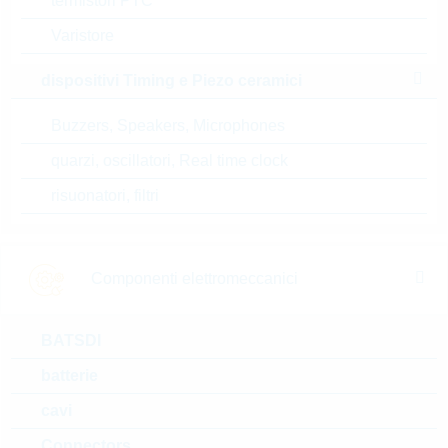
termistori PTC
Prezzo unitario
VPE
Stock Info
Varistore
0.3155 $
800
34 Settimane
su richiesta
dispositivi Timing e Piezo ceramici
Buzzers, Speakers, Microphones
FD0201YM 00TR
quarzi, oscillatori, Real time clock
DIAC 32V +-2V 15uA
risuonatori, filtri
MiniMelf
N° d’articolo:
DTRG1544
dimensioni:
MiniMelf
confezione:
REEL
Componenti elettromeccanici
Prezzo unitario
VPE
Stock Info
su
2500
22 Settimane
BATSDI
richiesta
su richiesta
batterie
cavi
FS0102DL 00RB
Connectors