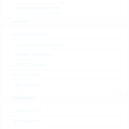
confezione:
TUBE
Visible Industrial LED
Prezzo unitario
VPE
Stock Info
sensori
2.11 $
450
18 Settimane
su richiesta
Current Sensors
Environmental Sensors
Sensori magnetici
FT2514MH00TU
TRIAC 25A 600V TO-220AB
MEMS Sensors
Insul.
sensori ottici
N° d’articolo:
THYR90682
altri sensori
dimensioni:
TO-220AB
confezione:
TUBE
transistors
Prezzo unitario
VPE
Stock Info
Modulli IGBT
0.4657 $
1000
18 Settimane
su richiesta
transistor RF