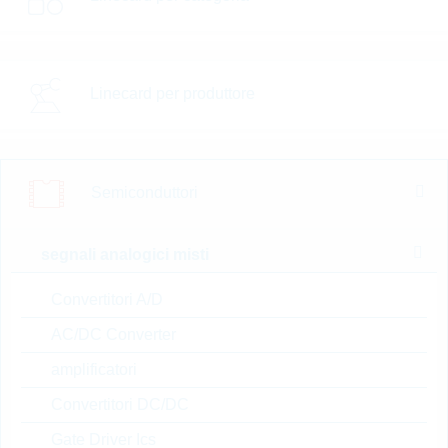
Automotive
Package
Linecard per produttore
RoHS Status
Tipo di confezione
Semiconduttori
Quantità per confezione
segnali analogici misti
Produttore
Convertitori A/D
a magazzino
Nuovi Prodotti
AC/DC Converter
SALE
amplificatori
Confrontare
Convertitori DC/DC
Gate Driver Ics