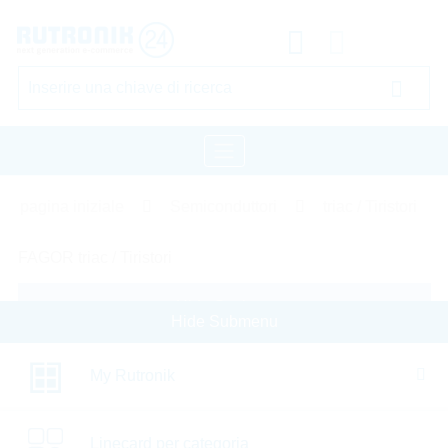
pagina iniziale
Semiconduttori
triac / Tiristori
FAGOR triac / Tiristori
Hide Settings
Hide Submenu
My Rutronik
Tipo di prodotto
Cerca per:
Linecard per categoria