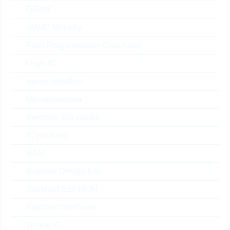
DRAM
su
30
a magazzino
richiesta
eMMC Memory
Field Programmable Gate Array
Logic IC
FT0407MH 00TU
microcontrollori
LOGIC LEVEL TRIAC 4A
600V TO-220AB
Microprocessor
N° d’articolo:
THYR90680
memorie non volatili
dimensioni:
TO-220AB
confezione:
TUBE
IC periferici
Prezzo unitario
VPE
Stock Info
RAM
0.2329 $
50
a magazzino
Rutronik Design Kits
Standard EEPROM
Standard Interfaces
FT2517MP 00TUC
Timing IC
TRIAC 25A 600V TOP3-