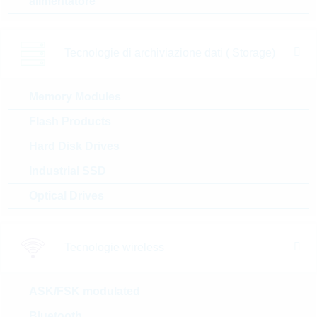
alimentatore
N° d’articolo:
TRIAC5277
dimensioni:
TO220
confezione:
TUBE
Tecnologie di archiviazione dati ( Storage)
Prezzo unitario
VPE
Stock Info
0.371 $
50
22 Settimane
Memory Modules
su richiesta
Flash Products
Hard Disk Drives
FT0410ND00TR
Industrial SSD
TRIAC 4A 800V 25mA DPAK
Optical Drives
N° d’articolo:
THYR90630
dimensioni:
DPAK
confezione:
REEL
Tecnologie wireless
Prezzo unitario
VPE
Stock Info
su
2500
30 Settimane
ASK/FSK modulated
richiesta
su richiesta
Bluetooth