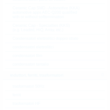
Prezzo unitario
VPE
Stock Info
Ceramic Cap SMD - Automotive (KKA)
automotive apps AEC-Q200 qualified
0.2329 $
1000
31 Settimane
with or without softtermination
su richiesta
Ceramic Cap - Specialties (KKS)
(e.g. Leaded, HiQ, Array, etc.)
Condensatori elettrolitici doppio strato
FT2516NG00TR
HIGH COMM. TRIAC 25A
condensatori elettrolitici
800V TO-263AB
condensatori film
N° d’articolo:
THYR90656
dimensioni:
TO-263AB
condensatori tantalio
confezione:
REEL
induttori, ferriti, trasformatori
Prezzo unitario
VPE
Stock Info
trasformatori 50Hz
0.4959 $
800
30 Settimane
su richiesta
ferriti
trasformatori HF