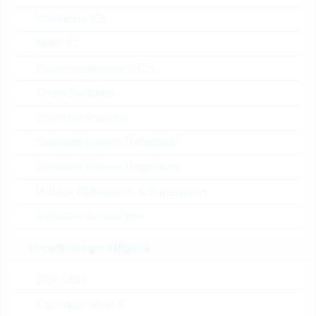
FT2516NH 00TU
Interfaccia ICs
TRIAC 25A 800V TO220AB
Motor IC
N° d’articolo:
TRIAC5135
Powermanagement ICs
dimensioni:
TO220
confezione:
TUBE
Smart Switches
Prezzo unitario
VPE
Stock Info
Standard Amplifier
su
50
a magazzino
Standard Voltage Reference
richiesta
Standard Voltage Regulators
Voltage References & Supervisors
FT4016NP 00TU
regolatori di voltaggio
TRIAC 40A 800V TO3P
INSUL.
circuiti integrati digitali
N° d’articolo:
THYR90355
dimensioni:
TOP3
BGA SSD
confezione:
TUBE
Communication IC
Prezzo unitario
VPE
Stock Info