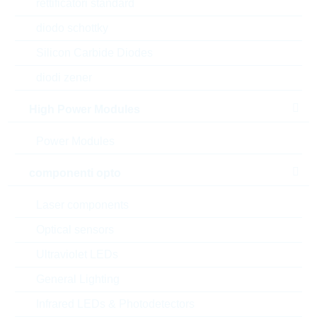
rettificatori standard
RC0805FR-7W1K2L
diodo schottky
HP0805 1,20K 1% 0,25W
HIGHPOWER
Silicon Carbide Diodes
N° d’articolo:
WRC54412
Articolo
diodi zener
dimensioni:
0805
preferito
(high runner)
confezione:
REEL
High Power Modules
Prezzo unitario
VPE
Stock Info
Power Modules
0.0036 $
5000
a magazzino
componenti opto
Laser components
AC0612FR-07220RL
WT0612 220R 1% 0,75W
Optical sensors
WIDETERMINATION
Ultraviolet LEDs
N° d’articolo:
WSR2066
Articolo
dimensioni:
0612
preferito
General Lighting
(high runner)
confezione:
REEL
Infrared LEDs & Photodetectors
Prezzo unitario
VPE
Stock Info