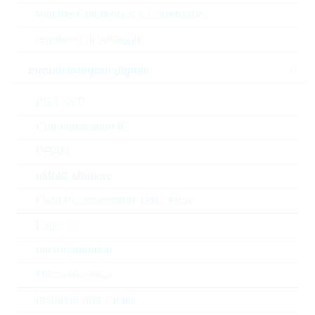
Voltage References & Supervisors
regolatori di voltaggio
AC0612FR-07150RL
circuiti integrati digitali
WT0612 150R 1% 0,75W
WIDETERMINATION
BGA SSD
N° d’articolo:
WSR2070
Articolo
Communication IC
dimensioni:
0612
preferito
(high runner)
confezione:
REEL
DRAM
Prezzo unitario
VPE
Stock Info
eMMC Memory
0.0156 $
5000
a magazzino
Field Programmable Gate Array
Logic IC
microcontrollori
RC1206FR-7W10RL
HP1206 10R 1% 0,5W
Microprocessor
HIGHPOWER
memorie non volatili
N° d’articolo:
WSR3509
Articolo