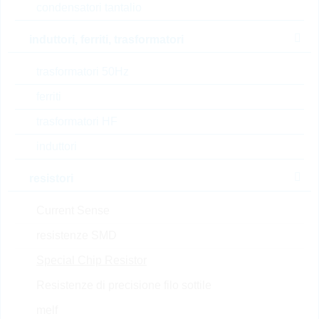
condensatori tantalio
Prezzo unitario
VPE
Stock Info
0.0189 $
5000
a magazzino
induttori, ferriti, trasformatori
trasformatori 50Hz
ferriti
AC0805FR-7W1KL
HP0805 1K 1% 0,25W
trasformatori HF
AUTOMO HP
induttori
N° d’articolo:
WSR1170
Articolo
dimensioni:
0805
preferito
resistori
(high runner)
confezione:
REEL
Prezzo unitario
VPE
Stock Info
Current Sense
0.0028 $
5000
resistenze SMD
a magazzino
Special Chip Resistor
Resistenze di precisione filo sottile
SR1206FR-7T12RL
melf
PS1206 12R 1% 0,75W