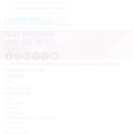
microcontrollori wireless
WLAN/WiFi
Newsletter
Iscriviti ora
Follow us
© 2026 Rutronik Elektronische Bauelemente GmbH
www.rutronik.com
contatto
Tel.:
+39 02 40 951 1
Information
FAQ
API access
contatto
Newsletter
Informazioni su Rutronik24
Accedi
Registrarsi