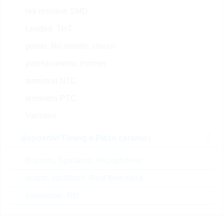
PS/HP
reti resistive SMD
N° d’articolo:
WSR2318
Articolo
Leaded, THT
dimensioni:
1206
preferito
(high runner)
confezione:
REEL
power, filo avvolto, chassi
Prezzo unitario
VPE
Stock Info
potenziometro, trimmer
0.0296 $
5000
a magazzino
termistori NTC
termistori PTC
Varistore
AC0402FR-7W56KL
HP0402 56K 1% 0,125W
dispositivi Timing e Piezo ceramici
AUTOMO HP
N° d’articolo:
WSR1616
Buzzers, Speakers, Microphones
Articolo
dimensioni:
0402
preferito
quarzi, oscillatori, Real time clock
(high runner)
confezione:
REEL
risuonatori, filtri
Prezzo unitario
VPE
Stock Info
0.0012 $
10000
a magazzino