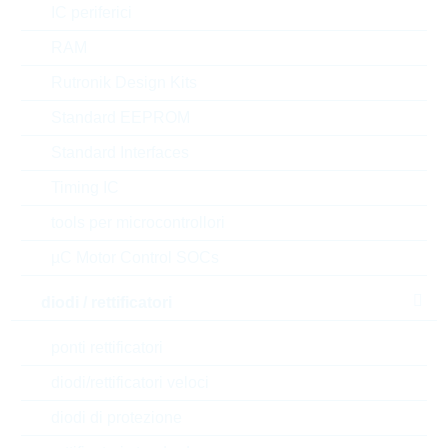
dimensioni:
1206
preferito
IC periferici
(high runner)
confezione:
REEL
RAM
Prezzo unitario
VPE
Stock Info
Rutronik Design Kits
0.0255 $
5000
a magazzino
Standard EEPROM
Standard Interfaces
RC1206FR-3W33RL
Timing IC
HP1206 33R 1% 0,5W
tools per microcontrollori
HIGHPOWER
µC Motor Control SOCs
N° d’articolo:
WSR3839
Articolo
dimensioni:
1206
preferito
diodi / rettificatori
(high runner)
confezione:
REEL
Prezzo unitario
VPE
Stock Info
ponti rettificatori
0.0128 $
20000
a magazzino
diodi/rettificatori veloci
diodi di protezione