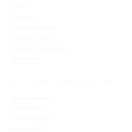
RC0805FR-7W470RL
boards
HP0805 470R 1% 0,25W
HIGHPOWER
Processori
N° d’articolo:
WSR1709
Articolo
sistemi embedded
dimensioni:
0805
preferito
(high runner)
Industrial Cameras
confezione:
REEL
Prezzo unitario
VPE
Stock Info
Industrial Communication
alimentatore
0.003 $
5000
a magazzino
Tecnologie di archiviazione dati ( Storage)
AC0402FR-7W1K5L
HP0402 1,5K 1% 0,125W
Memory Modules
AUTOMO HP
N° d’articolo:
WSR1623
Articolo
Flash Products
dimensioni:
0402
preferito
(high runner)
Hard Disk Drives
confezione:
REEL
Prezzo unitario
VPE
Stock Info
Industrial SSD