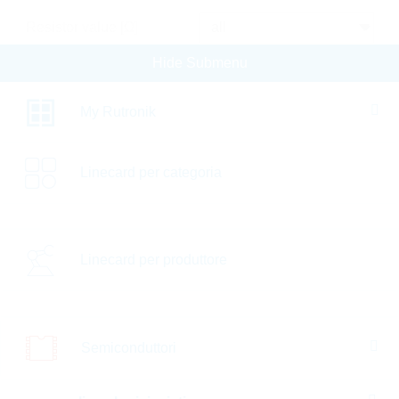
Resistor value [Ω]
Hide Submenu
Temp.coeff. [ppm]
Res.tolerance [%]
My Rutronik
Power rating [W]
Linecard per categoria
Technology
Max.oper.temp. [°C]
Linecard per produttore
Max.oper.volt. [V]
Spec.features
Semiconduttori
Min.oper.temp. [°C]
Automotive