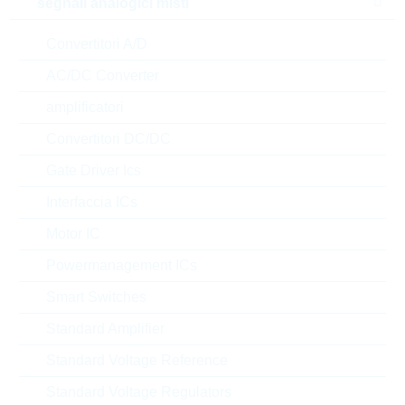
segnali analogici misti
Package
Convertitori A/D
AC/DC Converter
a magazzino
Nuovi Prodotti
amplificatori
SALE
Convertitori DC/DC
Confrontare
Gate Driver Ics
Interfaccia ICs
RC1206FR-3W1K2L
Motor IC
HP1206 1,2K 1% 0,5W
Powermanagement ICs
HIGHPOWER
N° d’articolo:
WSR3496
Smart Switches
Articolo
dimensioni:
1206
preferito
Standard Amplifier
(high runner)
confezione:
REEL
Standard Voltage Reference
Prezzo unitario
VPE
Stock Info
Standard Voltage Regulators
0.0128 $
20000
a magazzino