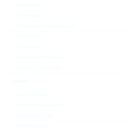
Optocoupler
0.013 $
5000
a magazzino
LED Optics
7-Segment + Dotmatrix LED
SR0805FR-471RL
moduli LED
PS0805 1R 1% 0,5W PS/HP
LED Driver
N° d’articolo:
WSR1604
Articolo
Visible Automotive LED
dimensioni:
0805
preferito
confezione:
REEL
(high runner)
Visible Industrial LED
Prezzo unitario
VPE
Stock Info
sensori
0.0213 $
5000
a magazzino
Current Sensors
Environmental Sensors
AC0612FR-07270RL
Sensori magnetici
WT0612 270R 1% 0,75W
MEMS Sensors
WIDETERMINATION