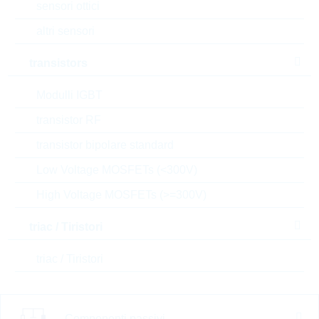
N° d’articolo:
WSR2065
Articolo
sensori ottici
dimensioni:
0612
preferito
altri sensori
(high runner)
confezione:
REEL
Prezzo unitario
VPE
Stock Info
transistors
0.0156 $
5000
a magazzino
Modulli IGBT
transistor RF
AC0402FR-7W33KL
transistor bipolare standard
HP0402 33K 1% 0,125W
Low Voltage MOSFETs (<300V)
AUTOMO HP
High Voltage MOSFETs (>=300V)
N° d’articolo:
WSR1615
Articolo
dimensioni:
0402
preferito
triac / Tiristori
(high runner)
confezione:
REEL
Prezzo unitario
VPE
Stock Info
triac / Tiristori
0.0012 $
10000
a magazzino
Componenti passivi