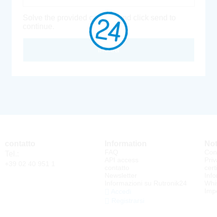
Solve the provided captcha and click send to
continue.
Inoltra
contatto
Information
Not
FAQ
Cond
Tel.:
API access
Priv
+39 02 40 951 1
contatto
cert
Newsletter
Info
Informazioni su Rutronik24
Whi
Impo
Accedi
Registrarsi