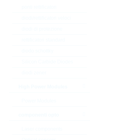
ponti rettificatori
diodi/rettificatori veloci
diodi di protezione
rettificatori standard
diodo schottky
Silicon Carbide Diodes
diodi zener
High Power Modules
Power Modules
componenti opto
Laser components
Optical sensors