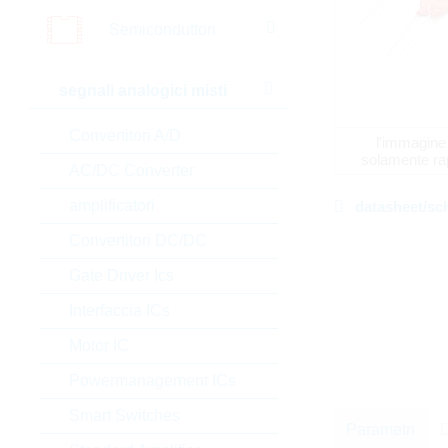
Semiconduttori
segnali analogici misti
Convertitori A/D
l'immagine
solamente ra
AC/DC Converter
amplificatori
datasheet/sc
Convertitori DC/DC
Gate Driver Ics
Interfaccia ICs
Motor IC
Powermanagement ICs
Smart Switches
Parametri
D