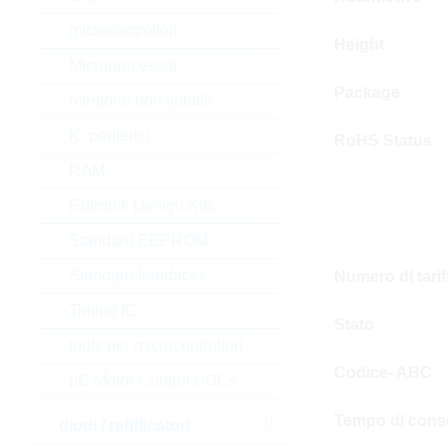
microcontrollori
Height
Microprocessor
Package
memorie non volatili
IC periferici
RoHS Status
RAM
Rutronik Design Kits
Standard EEPROM
Standard Interfaces
Numero di tari
Timing IC
Stato
tools per microcontrollori
Codice- ABC
µC Motor Control SOCs
Tempo di cons
diodi / rettificatori