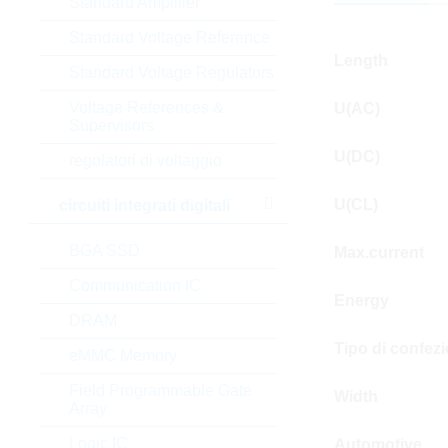
Standard Amplifier
Standard Voltage Reference
Length
Standard Voltage Regulators
Voltage References &
U(AC)
Supervisors
U(DC)
regolatori di voltaggio
U(CL)
circuiti integrati digitali
BGA SSD
Max.current
Communication IC
Energy
DRAM
Tipo di confez
eMMC Memory
Field Programmable Gate
Width
Array
Logic IC
Automotive