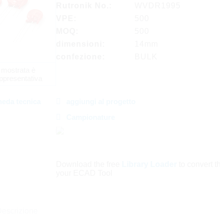
Rutronik No.:
WVDR1995
VPE:
500
MOQ:
500
dimensioni:
14mm
confezione:
BULK
 mostrata è
ppresentativa
heda tecnica
aggiungi al progetto
Campionature
Download the free
Library Loader
to convert thi
your ECAD Tool
escrizione