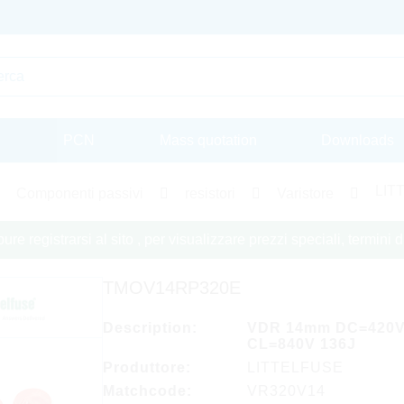
PCN
Mass quotation
Downloads
LIT
Componenti passivi
resistori
Varistore
re registrarsi al sito , per visualizzare prezzi speciali, termini
TMOV14RP320E
Description:
VDR 14mm DC=420
CL=840V 136J
Produttore:
LITTELFUSE
Matchcode:
VR320V14