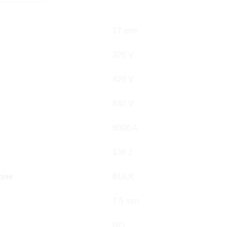
17 mm
320 V
420 V
840 V
6000 A
136 J
ione
BULK
7.5 mm
NO