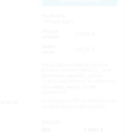
Stock Info
Please login
Prezzo
1,0866
$
unitario
Valore
543,30
$
totale
Gli articoli presenti nel carrello
possono essere ordinati o , se si
desiderate aspettare, potete
inviarci una richiesta di offerta non
vincolante, per gli articoli
selezionati
l’e-commerce R24 è dedicato solo
s file for
ai clienti e non a utenti privati.
prezzi
500
1,0866 $