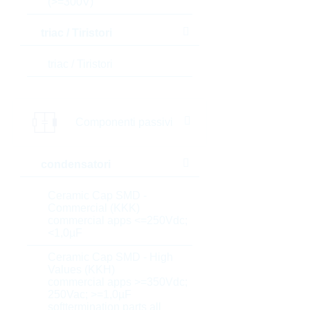
(>=300V)
triac / Tiristori
triac / Tiristori
Componenti passivi
condensatori
Ceramic Cap SMD -
Commercial (KKK)
commercial apps <=250Vdc;
<1,0µF
Ceramic Cap SMD - High
Values (KKH)
commercial apps >=350Vdc;
250Vac; >=1,0µF
softtermination parts all