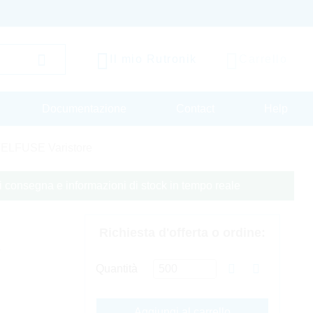
Il mio Rutronik
Carrello
Documentazione
Contact
Help
TELFUSE Varistore
 di consegna e informazioni di stock in tempo reale
Richiesta d'offerta o ordine:
V
Quantità
Aggiungi al carrello