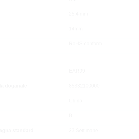
25.4 mm
14mm
RoHS-conform
EAR99
ffa doganale
85332100000
China
B
egna standard
23 Settimane