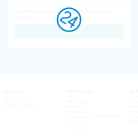
Solve the provided captcha and click send to
continue.
Inoltra
contatto
Information
Not
FAQ
Cond
Tel.:
API access
Priv
+39 02 40 951 1
contatto
cert
Newsletter
Info
Informazioni su Rutronik24
Whi
Impo
Accedi
Registrarsi