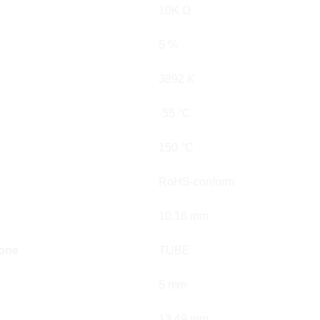
10K Ω
5 %
3892 K
-55 °C
.
150 °C
RoHS-conform
10.16 mm
ione
TUBE
5 mm
13.49 mm