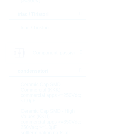
(>=300V)
triac / Tiristori
triac / Tiristori
Componenti passivi
condensatori
Ceramic Cap SMD -
Commercial (KKK)
commercial apps <=250Vdc;
<1,0µF
Ceramic Cap SMD - High
Values (KKH)
commercial apps >=350Vdc;
250Vac; >=1,0µF
softtermination parts all