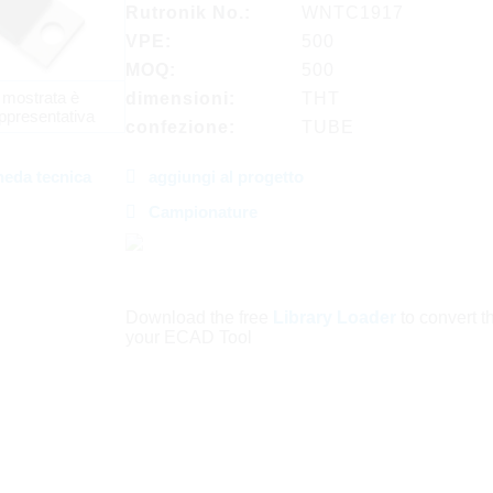
Rutronik No.:
WNTC1917
VPE:
500
MOQ:
500
 mostrata è
dimensioni:
THT
ppresentativa
confezione:
TUBE
heda tecnica
aggiungi al progetto
Campionature
Download the free
Library Loader
to convert thi
your ECAD Tool