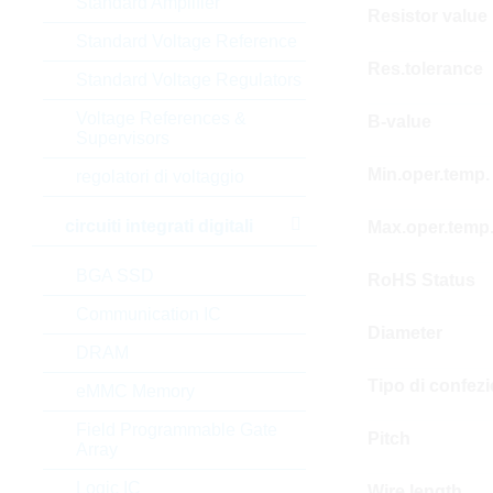
Standard Amplifier
Resistor value
Standard Voltage Reference
Res.tolerance
Standard Voltage Regulators
Voltage References &
B-value
Supervisors
Min.oper.temp.
regolatori di voltaggio
circuiti integrati digitali
Max.oper.temp
BGA SSD
RoHS Status
Communication IC
Diameter
DRAM
Tipo di confez
eMMC Memory
Field Programmable Gate
Pitch
Array
Logic IC
Wire length