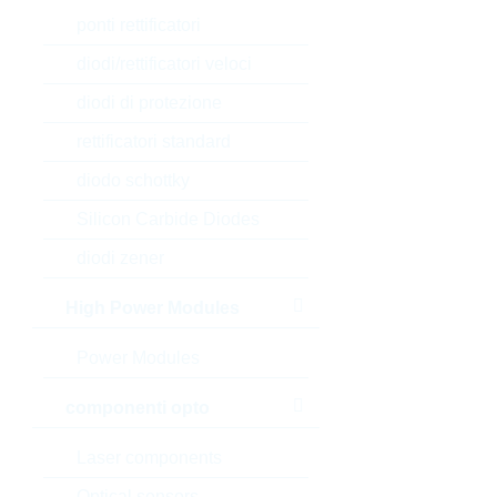
ponti rettificatori
diodi/rettificatori veloci
diodi di protezione
rettificatori standard
diodo schottky
Silicon Carbide Diodes
diodi zener
High Power Modules
Power Modules
componenti opto
Laser components
Optical sensors