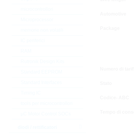
microcontrollori
Automotive
Microprocessor
Package
memorie non volatili
IC periferici
RAM
Rutronik Design Kits
Numero di tari
Standard EEPROM
Standard Interfaces
Stato
Timing IC
Codice- ABC
tools per microcontrollori
Tempo di cons
µC Motor Control SOCs
diodi / rettificatori