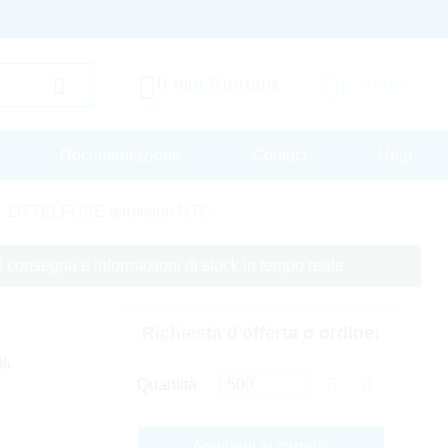
Il mio Rutronik
Carrello
Documentazione
Contact
Help
LITTELFUSE termistori NTC
 di consegna e informazioni di stock in tempo reale
Richiesta d'offerta o ordine:
5%
Quantità
Aggiungi al carrello