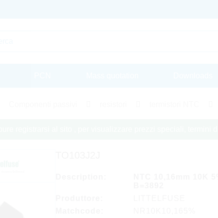
PCN
Mass quotation
Downloads
Componenti passivi
resistori
termistori NTC
re registrarsi al sito , per visualizzare prezzi speciali, termini
TO103J2J
Description:
NTC 10,16mm 10K 
B=3892
Produttore:
LITTELFUSE
Matchcode:
NR10K10,165%