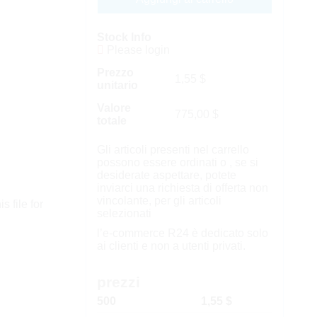
Stock Info
Please login
Prezzo
1,55
$
unitario
Valore
775,00
$
totale
Gli articoli presenti nel carrello
possono essere ordinati o , se si
desiderate aspettare, potete
inviarci una richiesta di offerta non
vincolante, per gli articoli
s file for
selezionati
l’e-commerce R24 è dedicato solo
ai clienti e non a utenti privati.
prezzi
500
1,55 $