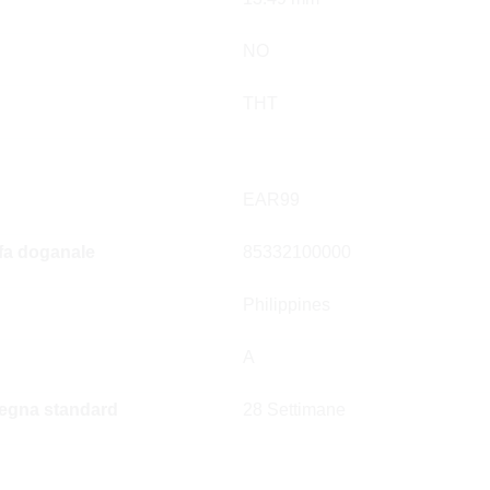
NO
THT
EAR99
ffa doganale
85332100000
Philippines
A
egna standard
28 Settimane