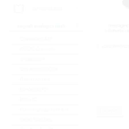
Semiconduttori
l'immagine
segnali analogici misti
solamente ra
Convertitori A/D
datasheet/sc
AC/DC Converter
amplificatori
Convertitori DC/DC
Gate Driver Ics
Interfaccia ICs
Motor IC
Powermanagement ICs
Parametri
Smart Switches