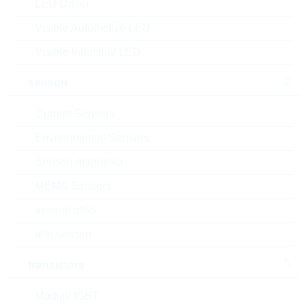
LED Driver
MOQ:
4500
dimensioni:
7mm
Visible Automotive LED
confezione:
BULK
Visible Industrial LED
datasheet/scheda tecnica
sensori
aggiungi al progetto
Current Sensors
Campionature
Environmental Sensors
Sensori magnetici
MEMS Sensors
Download the free
Library Loader
to convert this file for
your ECAD Tool
sensori ottici
altri sensori
Richiesta d'offerta o ordine:
transistors
Quantità
Modulli IGBT