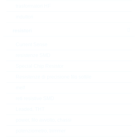
Tipo di confezione
BULK
trasformatori HF
Min.oper.temp.
induttori
-55 °C
resistori
Automotive
NO
Current Sense
Height
25.4 mm
resistenze SMD
Package
7mm
Special Chip Resistor
RoHS Status
RoHS-conform
Resistenze di precisione filo sottile
melf
reti resistive SMD
EAR99
Leaded, THT
Numero di tariffa doganale
85332100000
power, filo avvolto, chassi
potenziometro, trimmer
Stato
China