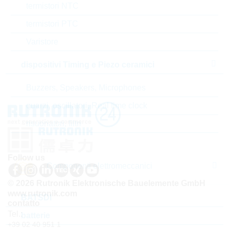
termistori NTC
Codice- ABC
B
termistori PTC
Tempo di consegna
18 Settimane
Varistore
standard
dispositivi Timing e Piezo ceramici
Buzzers, Speakers, Microphones
quarzi, oscillatori, Real time clock
risuonatori, filtri
Follow us
Componenti elettromeccanici
© 2026 Rutronik Elektronische Bauelemente GmbH
www.rutronik.com
BATSDI
contatto
Tel.:
batterie
+39 02 40 951 1