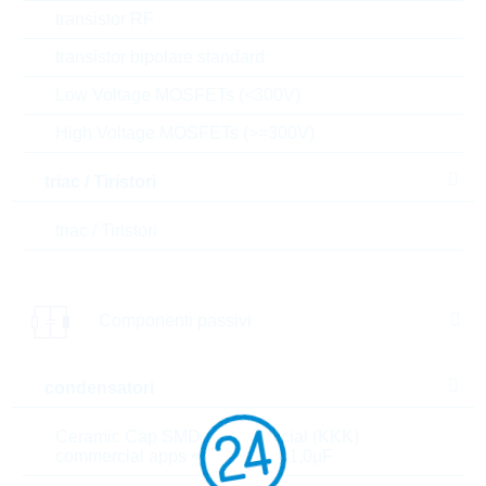
transistor RF
Aggiungi al carrello
transistor bipolare standard
Stock Info
Low Voltage MOSFETs (<300V)
Please login
High Voltage MOSFETs (>=300V)
Prezzo
0,0714
$
unitario
triac / Tiristori
Valore
321,30
$
totale
triac / Tiristori
Gli articoli presenti nel carrello possono essere
ordinati o , se si desiderate aspettare, potete inviarci
una richiesta di offerta non vincolante, per gli articoli
selezionati
Componenti passivi
l’e-commerce R24 è dedicato solo ai clienti e non a
utenti privati.
condensatori
prezzi
Ceramic Cap SMD - Commercial (KKK)
4.500
0,0714 $
commercial apps <=250Vdc; <1,0µF