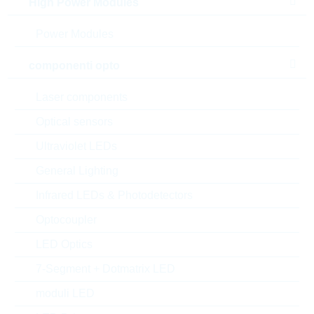
High Power Modules
Power Modules
componenti opto
Laser components
Optical sensors
Ultraviolet LEDs
General Lighting
l'immagine mostrata è solamente rappresentativa
Infrared LEDs & Photodetectors
Description:
VDR 7mm DC=350V CL=710V
Optocoupler
28J
LED Optics
Produttore:
LITTELFUSE
Matchcode:
VR275V7
7-Segment + Dotmatrix LED
Rutronik No.:
WVDR2789
moduli LED
VPE:
1500