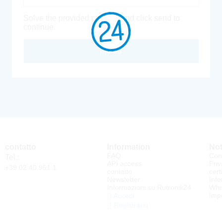
Solve the provided captcha and click send to
continue.
Inoltra
contatto
Information
Not
FAQ
Cond
Tel.:
API access
Priv
+39 02 40 951 1
contatto
cert
Newsletter
Info
Informazioni su Rutronik24
Whi
Impo
Accedi
Registrarsi