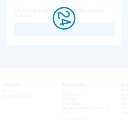
Solve the provided captcha and click send to
continue.
Inoltra
contatto
Information
Not
FAQ
Cond
Tel.:
API access
Priv
+39 02 40 951 1
contatto
cert
Newsletter
Info
Informazioni su Rutronik24
Whi
Impo
Accedi
Registrarsi