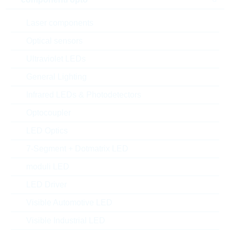
Laser components
Optical sensors
Ultraviolet LEDs
General Lighting
Infrared LEDs & Photodetectors
l'immagine mostrata è solamente rappresentativa
Optocoupler
LED Optics
Description:
VDR DC=300V CL=595V 20J
Produttore:
LITTELFUSE
7-Segment + Dotmatrix LED
Matchcode:
VR230V
moduli LED
Rutronik No.:
WVDR3737
VPE:
600
LED Driver
MOQ:
600
Visible Automotive LED
confezione:
REEL
Visible Industrial LED
datasheet/scheda tecnica