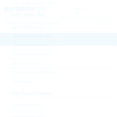
µC Motor Control SOCs
diodi / rettificatori
ponti rettificatori
diodi/rettificatori veloci
diodi di protezione
pagina iniziale
Componenti passivi
rettificatori standard
resistori
Varistore
LITTELFUSE Varistore
diodo schottky
Silicon Carbide Diodes
Accedere oppure registrarsi al sito , per visualizzare
diodi zener
prezzi speciali, termini di consegna e informazioni di
stock in tempo reale
High Power Modules
V230SM7
Power Modules
componenti opto