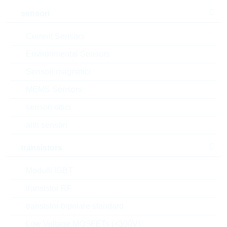
sensori
aggiungi al progetto
Campionature
Current Sensors
Environmental Sensors
Sensori magnetici
Download the free
Library Loader
to convert this file for
MEMS Sensors
your ECAD Tool
sensori ottici
altri sensori
Richiesta d'offerta o ordine:
transistors
Quantità
Modulli IGBT
transistor RF
Aggiungi al carrello
transistor bipolare standard
Stock Info
Low Voltage MOSFETs (<300V)
Please login