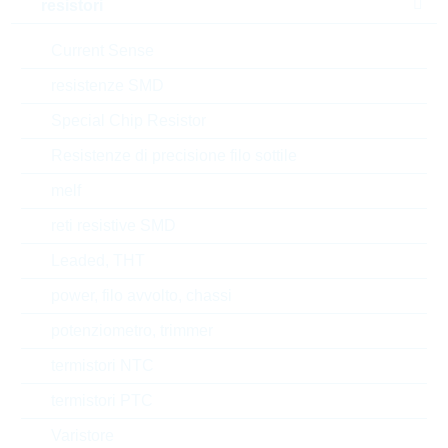
resistori
Width
8,3 mm
Current Sense
Min.oper.temp.
-40 °C
resistenze SMD
Special Chip Resistor
EAR99
Resistenze di precisione filo sottile
melf
Numero di tariffa doganale
85332100000
reti resistive SMD
Stato
China
Leaded, THT
Codice- ABC
B
power, filo avvolto, chassi
potenziometro, trimmer
Tempo di consegna
37 Settimane
standard
termistori NTC
termistori PTC
Varistore