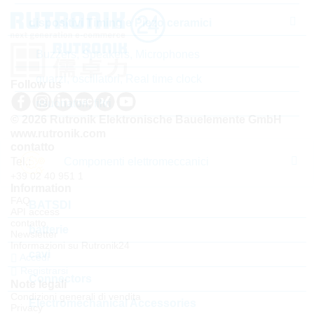
dispositivi Timing e Piezo ceramici
Buzzers, Speakers, Microphones
quarzi, oscillatori, Real time clock
Follow us
risuonatori, filtri
© 2026 Rutronik Elektronische Bauelemente GmbH
www.rutronik.com
contatto
Tel.:
Componenti elettromeccanici
+39 02 40 951 1
Information
FAQ
BATSDI
API access
contatto
batterie
Newsletter
Informazioni su Rutronik24
cavi
Accedi
Registrarsi
Connectors
Note legali
Condizioni generali di vendita
Electromechanical Accessories
Privacy