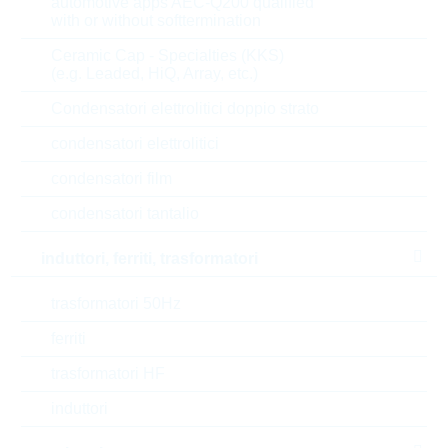
automotive apps AEC-Q200 qualified
with or without softtermination
U(DC)
300 V
Ceramic Cap - Specialties (KKS)
(e.g. Leaded, HiQ, Array, etc.)
Max.current
1200 A
Condensatori elettrolitici doppio strato
Max.oper.temp.
85 °C
condensatori elettrolitici
Energy
20 J
condensatori film
condensatori tantalio
Automotive
NO
induttori, ferriti, trasformatori
Tipo di confezione
REEL
trasformatori 50Hz
RoHS Status
RoHS-conform
ferriti
Height
6 mm
trasformatori HF
induttori
Length
11,4 mm