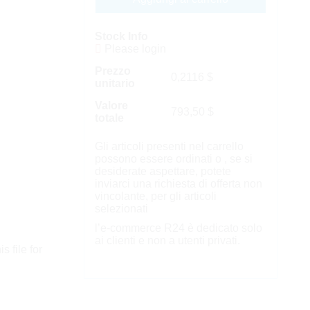
Stock Info
Please login
Prezzo
0,2116
$
unitario
Valore
793,50
$
totale
Gli articoli presenti nel carrello
possono essere ordinati o , se si
desiderate aspettare, potete
inviarci una richiesta di offerta non
vincolante, per gli articoli
selezionati
l’e-commerce R24 è dedicato solo
ai clienti e non a utenti privati.
s file for