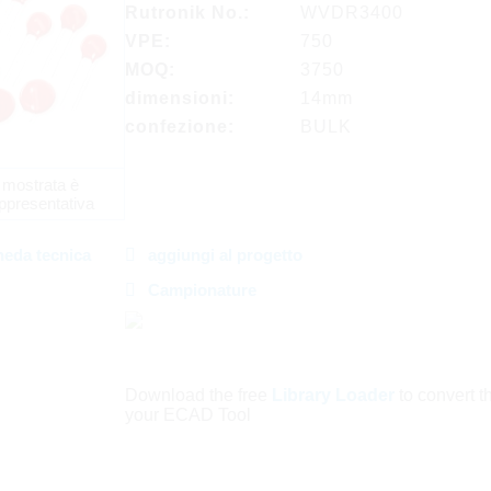
Rutronik No.:
WVDR3400
VPE:
750
MOQ:
3750
dimensioni:
14mm
confezione:
BULK
 mostrata è
ppresentativa
heda tecnica
aggiungi al progetto
Campionature
Download the free
Library Loader
to convert thi
your ECAD Tool