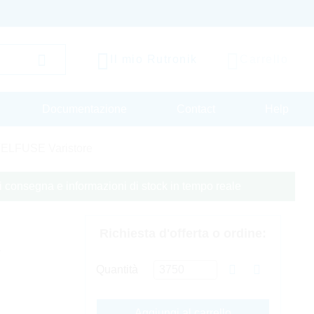
Il mio Rutronik
Carrello
Documentazione
Contact
Help
TELFUSE Varistore
 di consegna e informazioni di stock in tempo reale
Richiesta d'offerta o ordine:
V
Quantità
Aggiungi al carrello