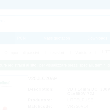
PCN
Mass quotation
Downloads
LIT
Componenti passivi
resistori
Varistore
re registrarsi al sito , per visualizzare prezzi speciali, termini
V250LC20AP
Description:
VDR 14mm DC=330
CL=650V 72J
Produttore:
LITTELFUSE
Matchcode:
VR250V14