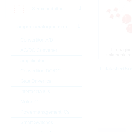
Semiconduttori
segnali analogici misti
Convertitori A/D
l'immagine
AC/DC Converter
solamente ra
amplificatori
datasheet/sc
Convertitori DC/DC
Gate Driver Ics
Interfaccia ICs
Motor IC
Powermanagement ICs
Smart Switches