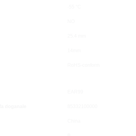
-55 °C
NO
25.4 mm
14mm
RoHS-conform
EAR99
ffa doganale
85332100000
China
B