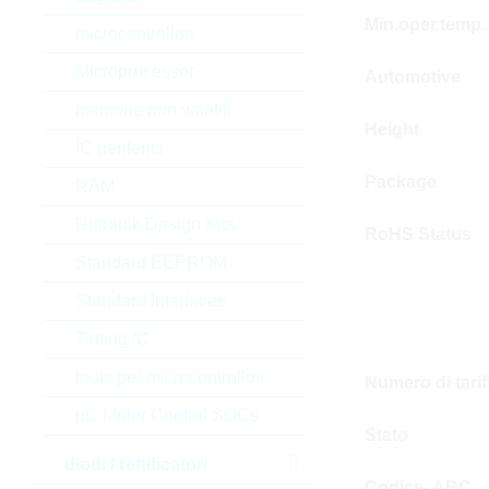
Min.oper.temp.
microcontrollori
Microprocessor
Automotive
memorie non volatili
Height
IC periferici
Package
RAM
Rutronik Design Kits
RoHS Status
Standard EEPROM
Standard Interfaces
Timing IC
tools per microcontrollori
Numero di tari
µC Motor Control SOCs
Stato
diodi / rettificatori
Codice- ABC