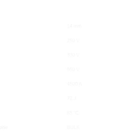
14 mm
250 V
330 V
650 V
4500 A
72 J
.
85 °C
ione
BULK