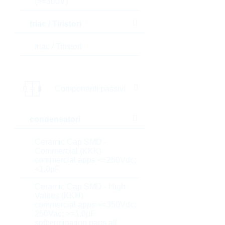
(>=300V)
triac / Tiristori
triac / Tiristori
Componenti passivi
condensatori
Ceramic Cap SMD -
Commercial (KKK)
commercial apps <=250Vdc;
<1,0µF
Ceramic Cap SMD - High
Values (KKH)
commercial apps >=350Vdc;
250Vac; >=1,0µF
softtermination parts all