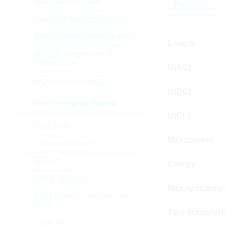
Standard Amplifier
Parametri
Standard Voltage Reference
Standard Voltage Regulators
Length
Voltage References &
Supervisors
U(AC)
regolatori di voltaggio
U(DC)
circuiti integrati digitali
U(CL)
BGA SSD
Max.current
Communication IC
DRAM
Energy
eMMC Memory
Max.oper.temp
Field Programmable Gate
Array
Tipo di confez
Logic IC