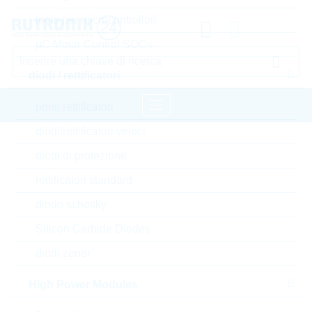
tools per microcontrollori
µC Motor Control SOCs
diodi / rettificatori
ponti rettificatori
diodi/rettificatori veloci
pagina iniziale
Componenti passivi
diodi di protezione
resistori
Varistore
LITTELFUSE Varistore
rettificatori standard
diodo schottky
Accedere oppure registrarsi al sito , per visualizzare
prezzi speciali, termini di consegna e informazioni di
Silicon Carbide Diodes
stock in tempo reale
diodi zener
V250LS20AP
High Power Modules