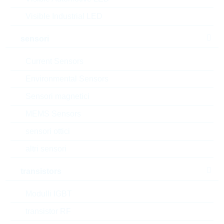
MOQ:
3500
Visible Industrial LED
dimensioni:
14mm
confezione:
REEL
sensori
datasheet/scheda tecnica
Current Sensors
aggiungi al progetto
Environmental Sensors
Campionature
Sensori magnetici
MEMS Sensors
sensori ottici
Download the free
Library Loader
to convert this file for
your ECAD Tool
altri sensori
transistors
Richiesta d'offerta o ordine:
Modulli IGBT
Quantità
transistor RF