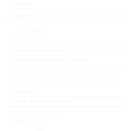
induttori
Automotive
NO
resistori
Height
25.4 mm
Current Sense
Package
14mm
resistenze SMD
RoHS Status
RoHS-conform
Special Chip Resistor
Resistenze di precisione filo sottile
melf
EAR99
reti resistive SMD
Numero di tariffa doganale
85332100000
Leaded, THT
Stato
China
power, filo avvolto, chassi
potenziometro, trimmer
Codice- ABC
B
termistori NTC
Tempo di consegna
22 Settimane