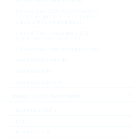
softtermination parts all values
Length
17 mm
Ceramic Cap SMD - Automotive (KKA)
automotive apps AEC-Q200 qualified
with or without softtermination
U(AC)
250 V
Ceramic Cap - Specialties (KKS)
(e.g. Leaded, HiQ, Array, etc.)
U(DC)
330 V
Condensatori elettrolitici doppio strato
U(CL)
650 V
condensatori elettrolitici
Max.current
4500 A
condensatori film
condensatori tantalio
Energy
72 J
induttori, ferriti, trasformatori
Max.oper.temp.
85 °C
trasformatori 50Hz
Tipo di confezione
REEL
ferriti
Min.oper.temp.
-55 °C
trasformatori HF