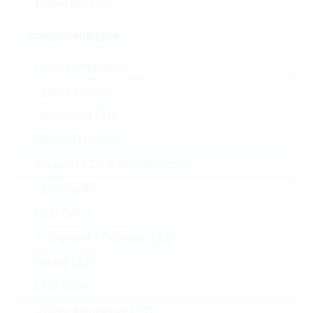
Power Modules
componenti opto
Laser components
Optical sensors
Ultraviolet LEDs
General Lighting
Infrared LEDs & Photodetectors
l'immagine mostrata è solamente rappresentativa
Optocoupler
LED Optics
Description:
VDR 14mm DC=330V
CL=650V 72J
7-Segment + Dotmatrix LED
Produttore:
LITTELFUSE
moduli LED
Matchcode:
VR250V14
Rutronik No.:
WVDR1815
LED Driver
VPE:
500
Visible Automotive LED