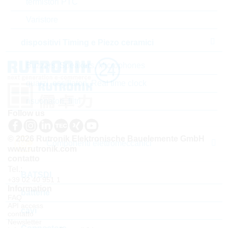
termistori PTC
standard
Varistore
dispositivi Timing e Piezo ceramici
Buzzers, Speakers, Microphones
quarzi, oscillatori, Real time clock
risuonatori, filtri
Follow us
© 2026 Rutronik Elektronische Bauelemente GmbH
Componenti elettromeccanici
www.rutronik.com
contatto
Tel.:
BATSDI
+39 02 40 951 1
Information
batterie
FAQ
API access
cavi
contatto
Newsletter