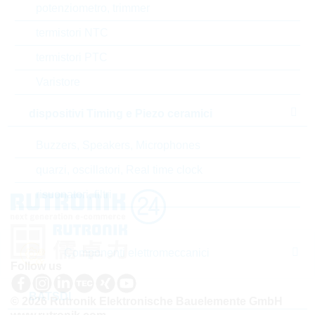
Numero di tariffa doganale
85332100000
potenziometro, trimmer
termistori NTC
Stato
China
termistori PTC
Codice- ABC
B
Varistore
Tempo di consegna
22 Settimane
dispositivi Timing e Piezo ceramici
standard
Buzzers, Speakers, Microphones
quarzi, oscillatori, Real time clock
risuonatori, filtri
Componenti elettromeccanici
Follow us
BATSDI
© 2026 Rutronik Elektronische Bauelemente GmbH