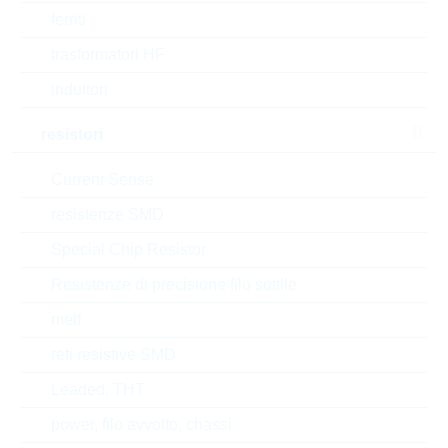
ferriti
Tipo di confezione
BULK
trasformatori HF
Width
7.3 mm
induttori
Min.oper.temp.
-55 °C
resistori
Automotive
NO
Current Sense
resistenze SMD
Height
20 mm
Special Chip Resistor
Package
14mm
Resistenze di precisione filo sottile
RoHS Status
RoHS-conform
melf
reti resistive SMD
Leaded, THT
EAR99
power, filo avvolto, chassi