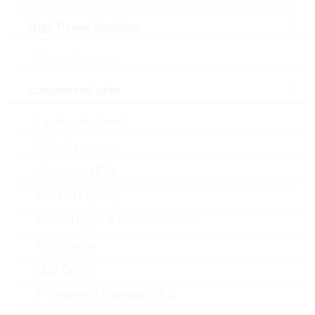
High Power Modules
Power Modules
componenti opto
Laser components
Optical sensors
l'immagine mostrata è solamente rappresentativa
Ultraviolet LEDs
Description:
VDR 14mm DC=369V
General Lighting
CL=710V 145J
Infrared LEDs & Photodetectors
Produttore:
LITTELFUSE
Matchcode:
VR275V14
Optocoupler
Rutronik No.:
WVDR3855
LED Optics
VPE:
700
7-Segment + Dotmatrix LED
MOQ:
700
dimensioni:
14mm