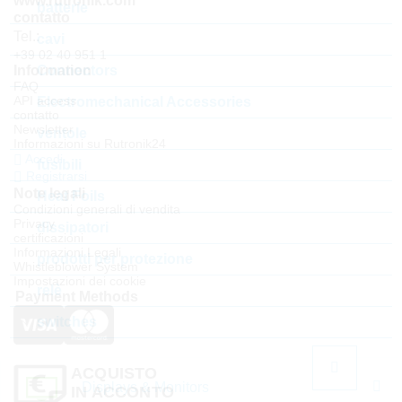
www.rutronik.com
batterie
contatto
Tel.:
cavi
+39 02 40 951 1
Connectors
Information
FAQ
API access
Electromechanical Accessories
contatto
Newsletter
ventole
Informazioni su Rutronik24
Accedi
fusibili
Registrarsi
Note legali
Heat Foils
Condizioni generali di vendita
Privacy
dissipatori
certificazioni
Informazioni Legali
prodotti per protezione
Whistleblower System
Impostazioni dei cookie
relè
Payment Methods
switches
ACQUISTO
Displays & Monitors
IN ACCONTO