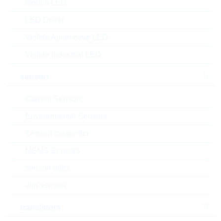
moduli LED
confezione:
BULK
LED Driver
datasheet/scheda tecnica
Visible Automotive LED
aggiungi al progetto
Visible Industrial LED
Campionature
sensori
Current Sensors
Environmental Sensors
Download the free
Library Loader
to convert this file for
your ECAD Tool
Sensori magnetici
MEMS Sensors
Richiesta d'offerta o ordine:
sensori ottici
Quantità
altri sensori
transistors
Aggiungi al carrello