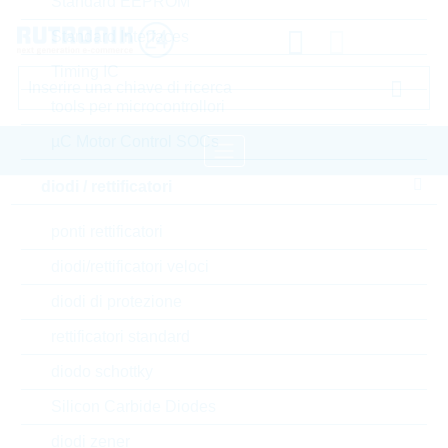
Standard EEPROM
Standard Interfaces
Timing IC
tools per microcontrollori
µC Motor Control SOCs
diodi / rettificatori
pagina iniziale
Componenti passivi
ponti rettificatori
resistori
Varistore
LITTELFUSE Varistore
diodi/rettificatori veloci
Accedere oppure registrarsi al sito , per visualizzare
diodi di protezione
prezzi speciali, termini di consegna e informazioni di
rettificatori standard
stock in tempo reale
diodo schottky
V275LA20CP
Silicon Carbide Diodes
diodi zener