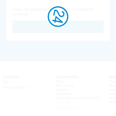
Solve the provided captcha and click send to
continue.
Inoltra
contatto
Information
Not
FAQ
Cond
Tel.:
API access
Priv
+39 02 40 951 1
contatto
cert
Newsletter
Info
Informazioni su Rutronik24
Whi
Impo
Accedi
Registrarsi