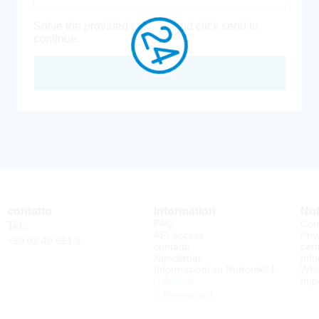
Solve the provided captcha and click send to
continue.
Inoltra
contatto
Information
Not
FAQ
Cond
Tel.:
API access
Priv
+39 02 40 951 1
contatto
cert
Newsletter
Info
Informazioni su Rutronik24
Whi
Impo
Accedi
Registrarsi