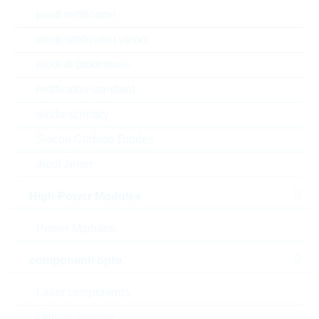
ponti rettificatori
diodi/rettificatori veloci
diodi di protezione
rettificatori standard
diodo schottky
Silicon Carbide Diodes
l'immagine mostrata è solamente rappresentativa
diodi zener
Description:
VC 1210 DC=48V CL=105V
High Power Modules
1,2J
Produttore:
LITTELFUSE
Power Modules
Matchcode:
VC40V1210
componenti opto
Rutronik No.:
WVDR3844
VPE:
2000
Laser components
MOQ:
2000
dimensioni:
1210
Optical sensors