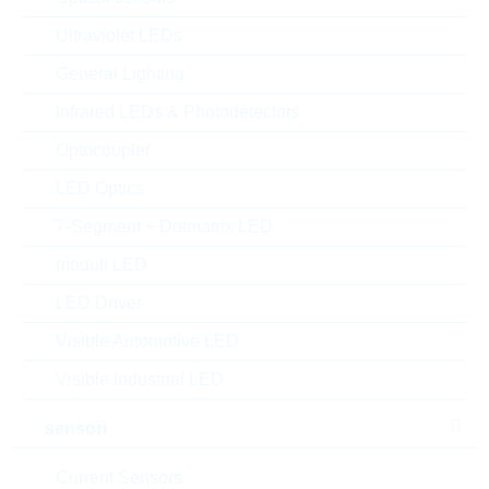
confezione:
REEL
Ultraviolet LEDs
Trova alternative
General Lighting
datasheet/scheda tecnica
Infrared LEDs & Photodetectors
aggiungi al progetto
Optocoupler
Campionature
LED Optics
7-Segment + Dotmatrix LED
moduli LED
Download the free
Library Loader
to convert this file for
LED Driver
your ECAD Tool
Visible Automotive LED
Visible Industrial LED
Richiesta d'offerta o ordine:
sensori
Quantità
Current Sensors