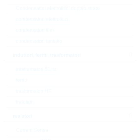
Automotive
NO
Condensatori elettrolitici doppio strato
Tipo di confezione
REEL
condensatori elettrolitici
condensatori film
RoHS Status
RoHS-conform
condensatori tantalio
Height
2.87 mm
induttori, ferriti, trasformatori
Length
3.2 mm
trasformatori 50Hz
Width
2.54 mm
ferriti
Min.oper.temp.
-40 °C
trasformatori HF
induttori
resistori
EAR99
Current Sense
Numero di tariffa doganale
85332100000