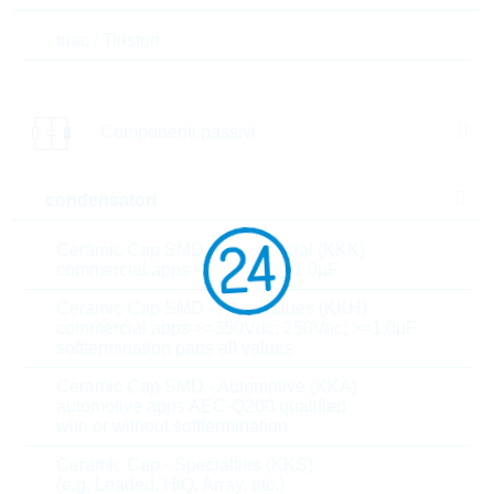
triac / Tiristori
Parametri
Package
1210
Componenti passivi
U(AC)
40 V
condensatori
U(CL)
105 V
Ceramic Cap SMD - Commercial (KKK)
commercial apps <=250Vdc; <1,0µF
U(DC)
48 V
Ceramic Cap SMD - High Values (KKH)
commercial apps >=350Vdc; 250Vac; >=1,0µF
Max.current
250 A
softtermination parts all values
Ceramic Cap SMD - Automotive (KKA)
Max.oper.temp.
125 °C
automotive apps AEC-Q200 qualified
with or without softtermination
Energy
1.2 J
Ceramic Cap - Specialties (KKS)
(e.g. Leaded, HiQ, Array, etc.)