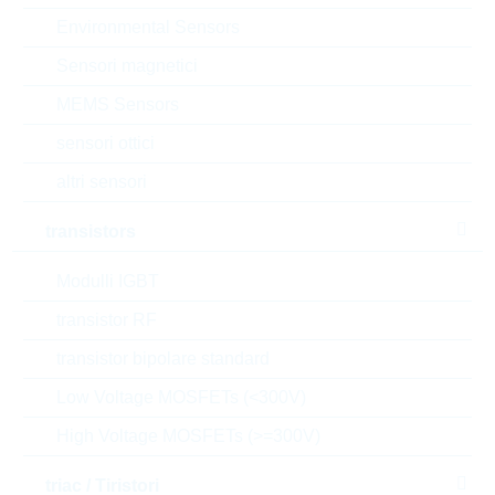
Aggiungi al carrello
Environmental Sensors
Sensori magnetici
Stock Info
Please login
MEMS Sensors
Prezzo
sensori ottici
0,593
$
unitario
altri sensori
Valore
1.186,00
$
totale
transistors
Gli articoli presenti nel carrello possono essere
ordinati o , se si desiderate aspettare, potete inviarci
Modulli IGBT
una richiesta di offerta non vincolante, per gli articoli
selezionati
transistor RF
l’e-commerce R24 è dedicato solo ai clienti e non a
transistor bipolare standard
utenti privati.
Low Voltage MOSFETs (<300V)
prezzi
High Voltage MOSFETs (>=300V)
2.000
0,593 $
triac / Tiristori
4.000
0,509 $