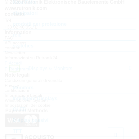
© 2026 Rutronik Elektronische Bauelemente GmbH
Heat Foils
www.rutronik.com
dissipatori
contatto
Tel.:
prodotti per protezione
+39 02 40 951 1
Information
relè
FAQ
API access
switches
contatto
Newsletter
Informazioni su Rutronik24
Accedi
Displays & Monitors
Registrarsi
Note legali
Condizioni generali di vendita
Privacy
Monitors
certificazioni
Informazioni Legali
Intelligent Displays
Whistleblower System
Impostazioni dei cookie
OLED
Payment Methods
Display passivi
TFT
ACQUISTO