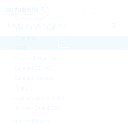
microcontrollori
Microprocessor
memorie non volatili
IC periferici
RAM
Rutronik Design Kits
pagina iniziale
Componenti passivi
Standard EEPROM
resistori
Varistore
LITTELFUSE Varistore
Standard Interfaces
Accedere oppure registrarsi al sito , per visualizzare
Timing IC
prezzi speciali, termini di consegna e informazioni di
stock in tempo reale
tools per microcontrollori
µC Motor Control SOCs
V48MLA1210NH
diodi / rettificatori