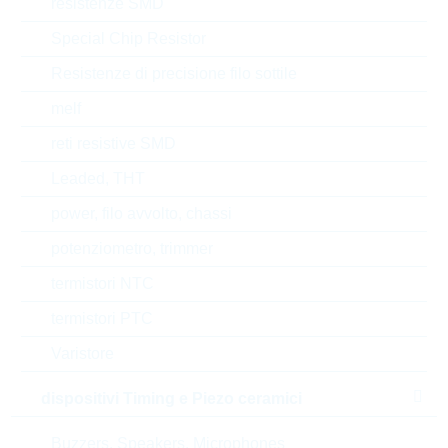
resistenze SMD
Stato
China
Special Chip Resistor
Resistenze di precisione filo sottile
Tempo di consegna
22 Settimane
standard
melf
reti resistive SMD
Leaded, THT
Alternative
power, filo avvolto, chassi
potenziometro, trimmer
termistori NTC
termistori PTC
Varistore
dispositivi Timing e Piezo ceramici
Buzzers, Speakers, Microphones