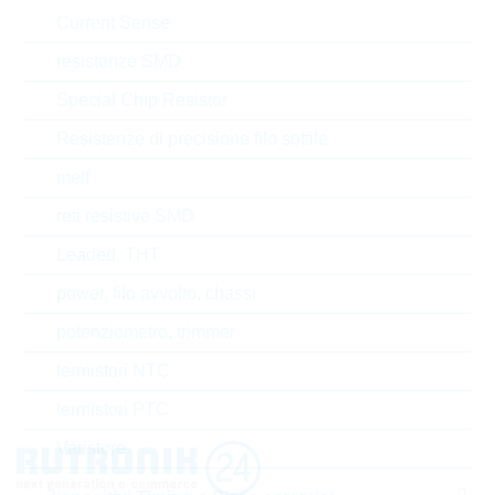
Current Sense
Tipo di confezione
REEL
resistenze SMD
Special Chip Resistor
Resistenze di precisione filo sottile
EAR99
melf
Numero di tariffa doganale
85411000000
reti resistive SMD
Leaded, THT
Stato
China
power, filo avvolto, chassi
Tempo di consegna
16 Settimane
standard
potenziometro, trimmer
termistori NTC
termistori PTC
Varistore