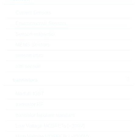
VPE:
3000
MOQ:
3000
Current Sensors
dimensioni:
SOT23
Environmental Sensors
confezione:
REEL
Sensori magnetici
datasheet/scheda tecnica
MEMS Sensors
aggiungi al progetto
sensori ottici
Campionature
altri sensori
transistors
Download the free
Library Loader
to convert this file for
Modulli IGBT
your ECAD Tool
transistor RF
transistor bipolare standard
Richiesta d'offerta o ordine:
Low Voltage MOSFETs (<300V)
Quantità
High Voltage MOSFETs (>=300V)