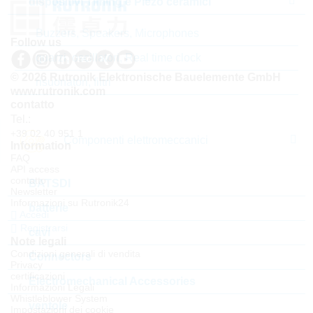
dispositivi Timing e Piezo ceramici
Buzzers, Speakers, Microphones
Follow us
quarzi, oscillatori, Real time clock
© 2026 Rutronik Elektronische Bauelemente GmbH
risuonatori, filtri
www.rutronik.com
contatto
Tel.:
+39 02 40 951 1
Componenti elettromeccanici
Information
FAQ
API access
contatto
BATSDI
Newsletter
Informazioni su Rutronik24
batterie
Accedi
Registrarsi
cavi
Note legali
Condizioni generali di vendita
Connectors
Privacy
certificazioni
Electromechanical Accessories
Informazioni Legali
Whistleblower System
ventole
Impostazioni dei cookie