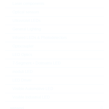
Laser components
Optical sensors
Ultraviolet LEDs
General Lighting
Infrared LEDs & Photodetectors
Optocoupler
LED Optics
7-Segment + Dotmatrix LED
moduli LED
l'immagine mostrata è solamente rappresentativa
LED Driver
Description:
DIODE 0,225W 3,9V SOT23
Visible Automotive LED
Produttore:
LRC
Visible Industrial LED
Matchcode:
LBZX84C3V9LT1G
Rutronik No.:
DZ13063
sensori