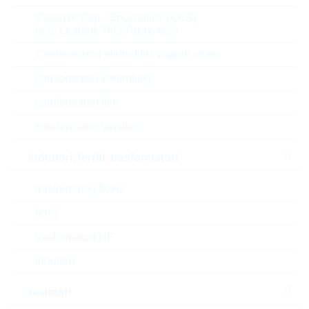
Ceramic Cap - Specialties (KKS)
6.000
0,0082 $
(e.g. Leaded, HiQ, Array, etc.)
15.000
0,0081 $
Condensatori elettrolitici doppio strato
45.000
0,0079 $
condensatori elettrolitici
condensatori film
Parametri
condensatori tantalio
U(Z)
3.9 V
induttori, ferriti, trasformatori
P(tot)
0.225 W
trasformatori 50Hz
I(Z)
5 mA
ferriti
trasformatori HF
Package
SOT23
induttori
Automotive
NO
resistori
RoHS Status
RoHS-conform