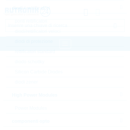
diodi / rettificatori
ponti rettificatori
diodi/rettificatori veloci
diodi di protezione
rettificatori standard
pagina iniziale
Semiconduttori
diodo schottky
diodi / rettificatori
diodi zener
LRC diodi zener
Silicon Carbide Diodes
diodi zener
Accedere oppure registrarsi al sito , per visualizzare
prezzi speciali, termini di consegna e informazioni di
High Power Modules
stock in tempo reale
Power Modules
LBZX84C3V9LT1G
componenti opto