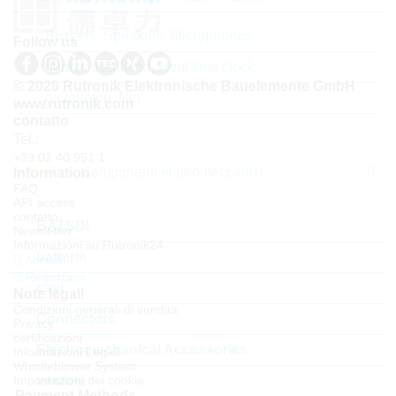
Buzzers, Speakers, Microphones
Follow us
quarzi, oscillatori, Real time clock
© 2026 Rutronik Elektronische Bauelemente GmbH
risuonatori, filtri
www.rutronik.com
contatto
Tel.:
+39 02 40 951 1
Componenti elettromeccanici
Information
FAQ
API access
contatto
BATSDI
Newsletter
Informazioni su Rutronik24
batterie
Accedi
Registrarsi
cavi
Note legali
Condizioni generali di vendita
Connectors
Privacy
certificazioni
Electromechanical Accessories
Informazioni Legali
Whistleblower System
Impostazioni dei cookie
ventole
Payment Methods