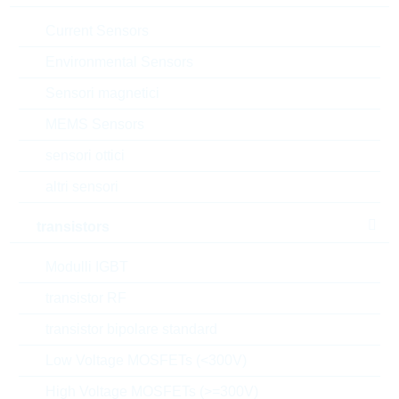
dimensioni:
SOD323
Current Sensors
confezione:
REEL
Environmental Sensors
datasheet/scheda tecnica
Sensori magnetici
aggiungi al progetto
MEMS Sensors
Campionature
sensori ottici
altri sensori
transistors
Download the free
Library Loader
to convert this file for
your ECAD Tool
Modulli IGBT
transistor RF
Richiesta d'offerta o ordine:
transistor bipolare standard
Quantità
Low Voltage MOSFETs (<300V)
High Voltage MOSFETs (>=300V)