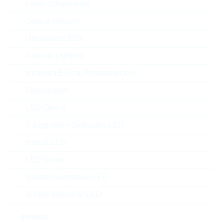
Laser components
Optical sensors
Ultraviolet LEDs
General Lighting
Infrared LEDs & Photodetectors
Optocoupler
LED Optics
7-Segment + Dotmatrix LED
l'immagine mostrata è solamente rappresentativa
moduli LED
Description:
DIODE 0,2W 4,3V SOD323
LED Driver
Produttore:
LRC
Visible Automotive LED
Matchcode:
LM3Z4V3T1G
Rutronik No.:
DZ13070
Visible Industrial LED
VPE:
3000
sensori
MOQ:
3000