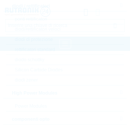
diodi / rettificatori
ponti rettificatori
diodi/rettificatori veloci
diodi di protezione
rettificatori standard
diodo schottky
pagina iniziale
Semiconduttori
diodi / rettificatori
diodi zener
LRC diodi zener
Silicon Carbide Diodes
diodi zener
Accedere oppure registrarsi al sito , per visualizzare
prezzi speciali, termini di consegna e informazioni di
High Power Modules
stock in tempo reale
Power Modules
LM3Z4V3T1G
componenti opto