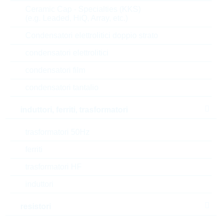
12.000
0,0091 $
Ceramic Cap - Specialties (KKS)
(e.g. Leaded, HiQ, Array, etc.)
15.000
0,009 $
Condensatori elettrolitici doppio strato
45.000
0,0089 $
condensatori elettrolitici
Parametri
condensatori film
condensatori tantalio
U(Z)
4.3 V
induttori, ferriti, trasformatori
P(tot)
0.2 W
trasformatori 50Hz
I(Z)
5 mA
ferriti
trasformatori HF
Package
SOD323
induttori
Automotive
NO
resistori
RoHS Status
RoHS-conform