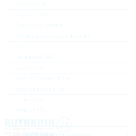
Current Sense
Tipo di confezione
REEL
resistenze SMD
Special Chip Resistor
Resistenze di precisione filo sottile
EAR99
melf
Numero di tariffa doganale
85411000000
reti resistive SMD
Stato
China
Leaded, THT
power, filo avvolto, chassi
Tempo di consegna
16 Settimane
standard
potenziometro, trimmer
termistori NTC
termistori PTC
Varistore
dispositivi Timing e Piezo ceramici