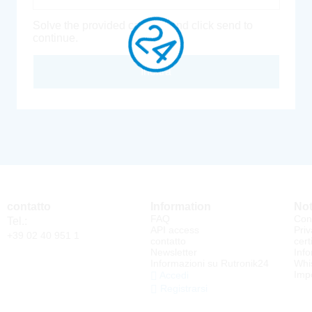
Solve the provided captcha and click send to
continue.
Inoltra
contatto
Information
Not
FAQ
Cond
Tel.:
API access
Priv
+39 02 40 951 1
contatto
cert
Newsletter
Info
Informazioni su Rutronik24
Whi
Impo
Accedi
Registrarsi