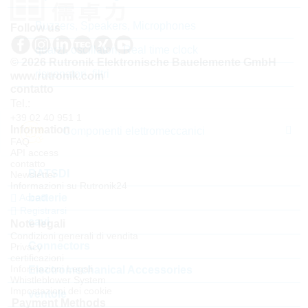
Buzzers, Speakers, Microphones
Follow us
quarzi, oscillatori, Real time clock
© 2026 Rutronik Elektronische Bauelemente GmbH
risuonatori, filtri
www.rutronik.com
contatto
Tel.:
+39 02 40 951 1
Information
Componenti elettromeccanici
FAQ
API access
contatto
BATSDI
Newsletter
Informazioni su Rutronik24
batterie
Accedi
Registrarsi
cavi
Note legali
Condizioni generali di vendita
Connectors
Privacy
certificazioni
Informazioni Legali
Electromechanical Accessories
Whistleblower System
Impostazioni dei cookie
ventole
Payment Methods