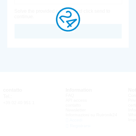
Solve the provided captcha and click send to
continue.
Inoltra
contatto
Information
Not
FAQ
Cond
Tel.:
API access
Priv
+39 02 40 951 1
contatto
cert
Newsletter
Info
Informazioni su Rutronik24
Whi
Impo
Accedi
Registrarsi