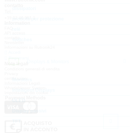
contatto
dissipatori
Tel.:
+39 02 40 951 1
prodotti per protezione
Information
FAQ
relè
API access
contatto
switches
Newsletter
Informazioni su Rutronik24
Accedi
Registrarsi
Displays & Monitors
Note legali
Condizioni generali di vendita
Privacy
certificazioni
Monitors
Informazioni Legali
Whistleblower System
Intelligent Displays
Impostazioni dei cookie
Payment Methods
OLED
Display passivi
TFT
ACQUISTO
IN ACCONTO