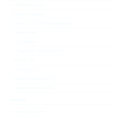
Matchcode:
S-LBC846BLT1G
Ultraviolet LEDs
Rutronik No.:
TDSTD9937
General Lighting
VPE:
3000
MOQ:
Infrared LEDs & Photodetectors
15000
dimensioni:
SOT23
Optocoupler
confezione:
REEL
LED Optics
Trova alternative
7-Segment + Dotmatrix LED
datasheet/scheda tecnica
moduli LED
aggiungi al progetto
LED Driver
Campionature
Visible Automotive LED
Visible Industrial LED
sensori
Download the free
Library Loader
to convert this file for
your ECAD Tool
Current Sensors