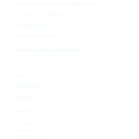
Condensatori elettrolitici doppio strato
P(tot)
0.23 W
condensatori elettrolitici
V(CBO)
80 V
condensatori film
condensatori tantalio
Automotive
AEC-Q(101)
induttori, ferriti, trasformatori
RoHS Status
RoHS-conform
trasformatori 50Hz
Tipo di confezione
REEL
ferriti
trasformatori HF
EAR99
induttori
Numero di tariffa doganale
85412900000
resistori
Stato
China
Current Sense
resistenze SMD