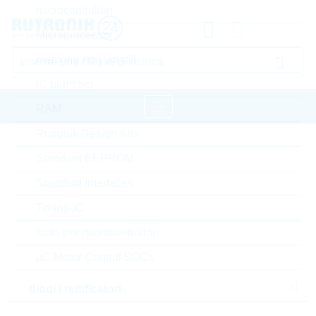
microcontrollori
Microprocessor
memorie non volatili
IC periferici
RAM
Rutronik Design Kits
pagina iniziale
Semiconduttori
Standard EEPROM
transistors
transistor bipolare standard
Standard Interfaces
LRC transistor bipolare standard
Timing IC
Accedere oppure registrarsi al sito , per visualizzare
tools per microcontrollori
prezzi speciali, termini di consegna e informazioni di
µC Motor Control SOCs
stock in tempo reale
diodi / rettificatori
S-LBC846BLT1G