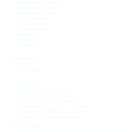
Environmental Sensors
Richiesta d'offerta o ordine:
Sensori magnetici
Quantità
MEMS Sensors
sensori ottici
Aggiungi al carrello
altri sensori
Stock Info
transistors
Please login
Modulli IGBT
Prezzo
0,0077
$
unitario
transistor RF
Valore
115,50
$
transistor bipolare standard
totale
Low Voltage MOSFETs (<300V)
Gli articoli presenti nel carrello possono essere
ordinati o , se si desiderate aspettare, potete inviarci
High Voltage MOSFETs (>=300V)
una richiesta di offerta non vincolante, per gli articoli
selezionati
triac / Tiristori
l’e-commerce R24 è dedicato solo ai clienti e non a