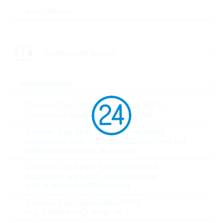
utenti privati.
triac / Tiristori
prezzi
15.000
0,0077 $
Componenti passivi
45.000
0,0075 $
condensatori
Parametri
Ceramic Cap SMD - Commercial (KKK)
commercial apps <=250Vdc; <1,0µF
Package
SOT23
Ceramic Cap SMD - High Values (KKH)
Polarisation
NPN
commercial apps >=350Vdc; 250Vac; >=1,0µF
softtermination parts all values
I(C)
0.1 A
Ceramic Cap SMD - Automotive (KKA)
automotive apps AEC-Q200 qualified
with or without softtermination
V(CEO)
65 V
Ceramic Cap - Specialties (KKS)
Current gain
290
(e.g. Leaded, HiQ, Array, etc.)