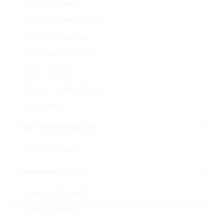
ponti rettificatori
diodi/rettificatori veloci
diodi di protezione
rettificatori standard
diodo schottky
Silicon Carbide Diodes
diodi zener
High Power Modules
Power Modules
l'immagine mostrata è solamente rappresentativa
componenti opto
Description:
NPN TRANSISTOR 0,1A 80V
Laser components
SOT23
Optical sensors
Produttore:
LRC