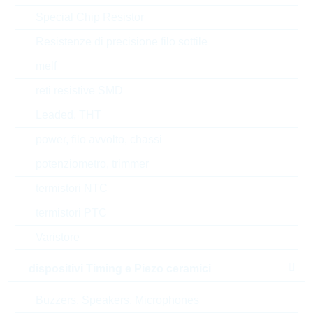
Codice- ABC
C
Special Chip Resistor
Tempo di consegna
16 Settimane
Resistenze di precisione filo sottile
standard
melf
reti resistive SMD
Alternative
Leaded, THT
power, filo avvolto, chassi
potenziometro, trimmer
termistori NTC
termistori PTC
Varistore
dispositivi Timing e Piezo ceramici
Buzzers, Speakers, Microphones