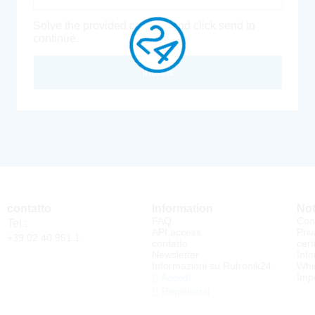
Solve the provided captcha and click send to
continue.
Inoltra
contatto
Information
Not
FAQ
Cond
Tel.:
API access
Priv
+39 02 40 951 1
contatto
cert
Newsletter
Info
Informazioni su Rutronik24
Whi
Impo
Accedi
Registrarsi