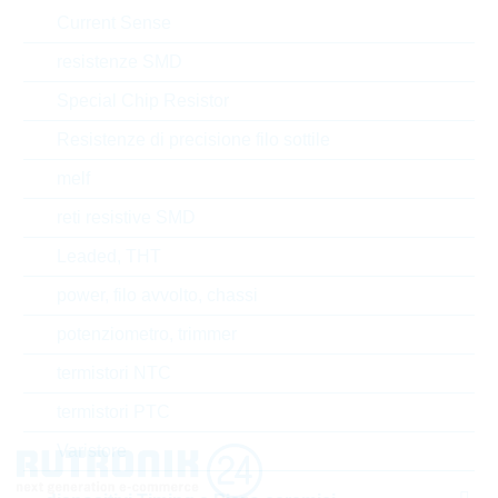
Current Sense
Tipo di confezione
REEL
resistenze SMD
Special Chip Resistor
Resistenze di precisione filo sottile
EAR99
melf
Numero di tariffa doganale
85411000000
reti resistive SMD
Leaded, THT
Stato
China
power, filo avvolto, chassi
Tempo di consegna
16 Settimane
standard
potenziometro, trimmer
termistori NTC
termistori PTC
Varistore