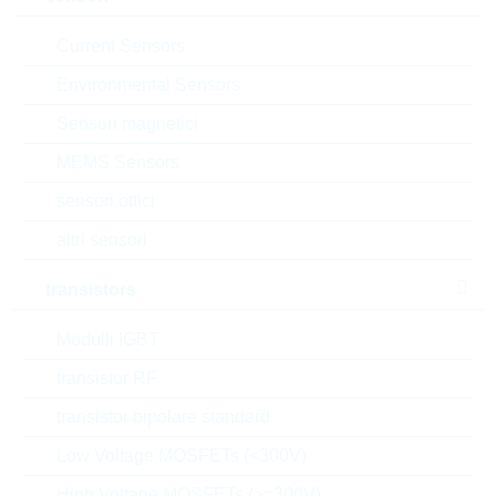
VPE:
3000
MOQ:
3000
Current Sensors
dimensioni:
SOT23
Environmental Sensors
confezione:
REEL
Sensori magnetici
datasheet/scheda tecnica
MEMS Sensors
aggiungi al progetto
sensori ottici
Campionature
altri sensori
transistors
Download the free
Library Loader
to convert this file for
Modulli IGBT
your ECAD Tool
transistor RF
transistor bipolare standard
Richiesta d'offerta o ordine:
Low Voltage MOSFETs (<300V)
Quantità
High Voltage MOSFETs (>=300V)