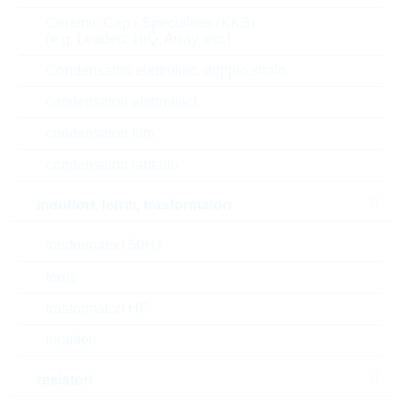
Ceramic Cap - Specialties (KKS)
6.000
0,0086 $
(e.g. Leaded, HiQ, Array, etc.)
12.000
0,0085 $
Condensatori elettrolitici doppio strato
30.000
0,0083 $
condensatori elettrolitici
condensatori film
Parametri
condensatori tantalio
U(Z)
6.2 V
induttori, ferriti, trasformatori
P(tot)
0.3 W
trasformatori 50Hz
I(Z)
5 mA
ferriti
trasformatori HF
Package
SOT23
induttori
Automotive
AEC-Q(101)
resistori
RoHS Status
RoHS-conform