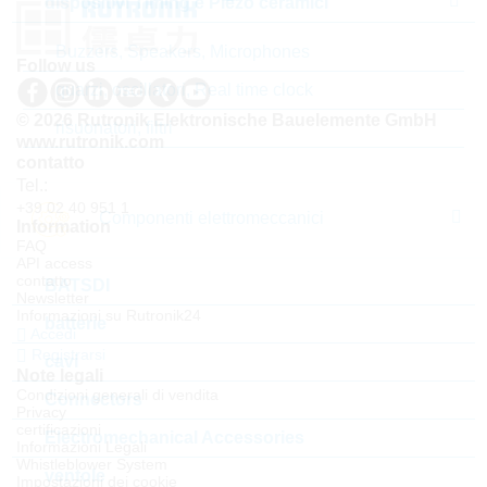
dispositivi Timing e Piezo ceramici
Buzzers, Speakers, Microphones
Follow us
quarzi, oscillatori, Real time clock
© 2026 Rutronik Elektronische Bauelemente GmbH
risuonatori, filtri
www.rutronik.com
contatto
Tel.:
+39 02 40 951 1
Componenti elettromeccanici
Information
FAQ
API access
contatto
BATSDI
Newsletter
Informazioni su Rutronik24
batterie
Accedi
Registrarsi
cavi
Note legali
Condizioni generali di vendita
Connectors
Privacy
certificazioni
Electromechanical Accessories
Informazioni Legali
Whistleblower System
ventole
Impostazioni dei cookie