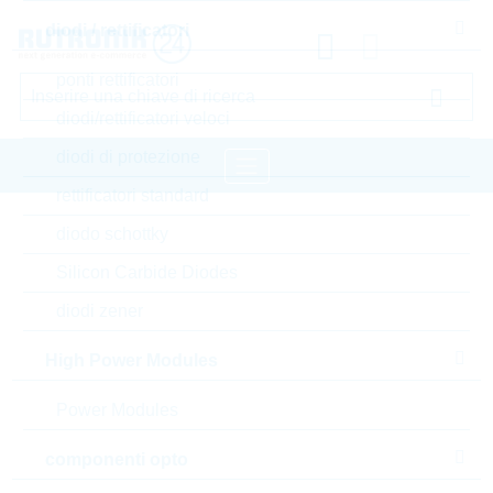
diodi / rettificatori
ponti rettificatori
diodi/rettificatori veloci
diodi di protezione
rettificatori standard
pagina iniziale
Semiconduttori
diodo schottky
diodi / rettificatori
diodi zener
LRC diodi zener
Silicon Carbide Diodes
diodi zener
Accedere oppure registrarsi al sito , per visualizzare
prezzi speciali, termini di consegna e informazioni di
High Power Modules
stock in tempo reale
Power Modules
S-LBZX84C6V2LT1G
componenti opto