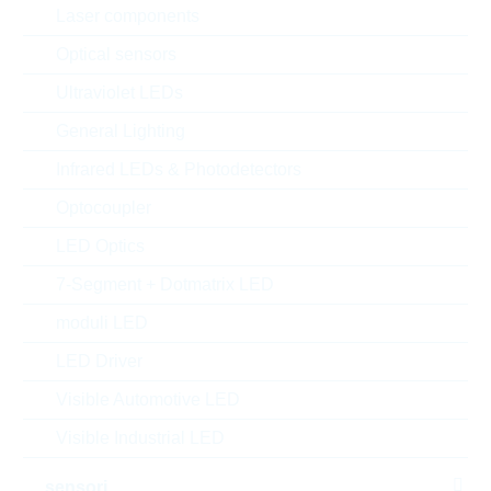
Laser components
Optical sensors
Ultraviolet LEDs
General Lighting
Infrared LEDs & Photodetectors
Optocoupler
LED Optics
7-Segment + Dotmatrix LED
moduli LED
l'immagine mostrata è solamente rappresentativa
LED Driver
Description:
DIODE 0,3W 6,2V SOT23
Visible Automotive LED
Produttore:
LRC
Visible Industrial LED
Matchcode:
S-LBZX84C6V2LT1G
Rutronik No.:
DZ13099
sensori