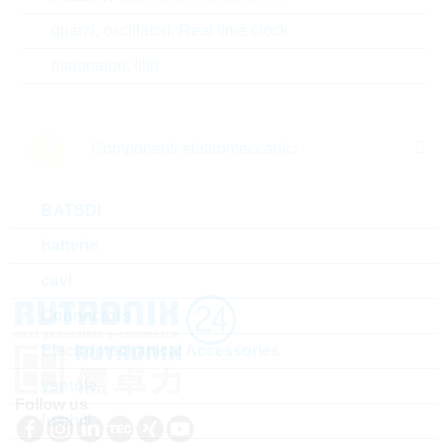
quarzi, oscillatori, Real time clock
risuonatori, filtri
LMBTA56LT1G
S-LMBT5401LT
PNP TRANS. 0,305 SOT23
PNP TRANS. 
dimensioni:
SOT23
dimensioni:
S
Componenti elettromeccanici
confezione:
REEL
confezione:
R
il più venduto
il
BATSDI
batterie
cavi
Connectors
Electromechanical Accessories
ventole
Follow us
fusibili