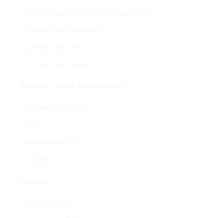
V(CEO)
80 V
Condensatori elettrolitici doppio strato
Current gain
300
condensatori elettrolitici
condensatori film
P(tot)
0,305 W
condensatori tantalio
V(CBO)
80 V
induttori, ferriti, trasformatori
Automotive
AEC-Q(101)
trasformatori 50Hz
RoHS Status
RoHS-conform
ferriti
trasformatori HF
Tipo di confezione
REEL
induttori
resistori
EAR99
Current Sense
Numero di tariffa doganale
85412900000