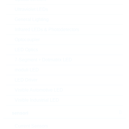
Rutronik No.:
TDSTD9898
Ultraviolet LEDs
VPE:
3000
General Lighting
MOQ:
3000
dimensioni:
SOT23
Infrared LEDs & Photodetectors
confezione:
REEL
Optocoupler
Trova alternative
LED Optics
datasheet/scheda tecnica
7-Segment + Dotmatrix LED
aggiungi al progetto
moduli LED
Campionature
LED Driver
Visible Automotive LED
Visible Industrial LED
Download the free
Library Loader
to convert this file for
your ECAD Tool
sensori
Current Sensors