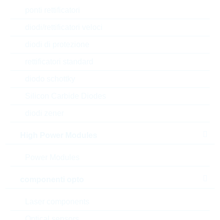
ponti rettificatori
diodi/rettificatori veloci
diodi di protezione
rettificatori standard
diodo schottky
Silicon Carbide Diodes
diodi zener
High Power Modules
Power Modules
l'immagine mostrata è solamente rappresentativa
componenti opto
Description:
PNP TRANS. 0,305W SOT23
Laser components
Produttore:
LRC
Matchcode:
S-LMBTA56LT1G
Optical sensors