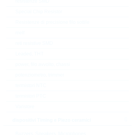
resistenze SMD
Stato
China
Special Chip Resistor
Resistenze di precisione filo sottile
Tempo di consegna
16 Settimane
standard
melf
reti resistive SMD
Leaded, THT
Alternative
power, filo avvolto, chassi
potenziometro, trimmer
termistori NTC
termistori PTC
Varistore
dispositivi Timing e Piezo ceramici
Buzzers, Speakers, Microphones