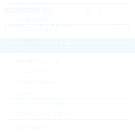
microcontrollori
Microprocessor
memorie non volatili
IC periferici
RAM
Rutronik Design Kits
pagina iniziale
Semiconduttori
Standard EEPROM
transistors
transistor bipolare standard
LRC transistor bipolare standard
Standard Interfaces
Timing IC
Accedere oppure registrarsi al sito , per visualizzare
tools per microcontrollori
prezzi speciali, termini di consegna e informazioni di
stock in tempo reale
µC Motor Control SOCs
diodi / rettificatori
S-LMBTA56LT1G