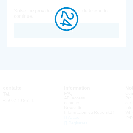
Solve the provided captcha and click send to
continue.
Inoltra
contatto
Information
Not
FAQ
Cond
Tel.:
API access
Priv
+39 02 40 951 1
contatto
cert
Newsletter
Info
Informazioni su Rutronik24
Whi
Impo
Accedi
Registrarsi