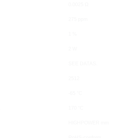
0.0025 Ω
275 ppm
1 %
2 W
SEE DATAS.
2512
-65 °C
.
170 °C
HIGHPOWER mm
RoHS-conform