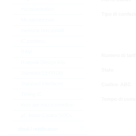
microcontrollori
Tipo di confez
Microprocessor
memorie non volatili
IC periferici
RAM
Numero di tari
Rutronik Design Kits
Stato
Standard EEPROM
Standard Interfaces
Codice- ABC
Timing IC
Tempo di cons
tools per microcontrollori
µC Motor Control SOCs
diodi / rettificatori