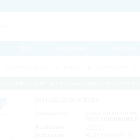
PCN
Mass quotation
Downloads
Componenti passivi
resistori
Current Sense
re registrarsi al sito , per visualizzare prezzi speciali, termini
WSL25122L500FEA18
Description:
LO2512 0,0025R 1%
TK275 HIGHPOWER
Produttore:
VISHAY
Matchcode:
RC25120,002R1%