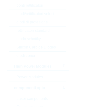
ponti rettificatori
diodi/rettificatori veloci
diodi di protezione
rettificatori standard
diodo schottky
Silicon Carbide Diodes
diodi zener
High Power Modules
Power Modules
componenti opto
Laser components
Optical sensors