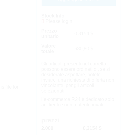
Stock Info
Please login
Prezzo
0,3154
$
unitario
Valore
630,80
$
totale
Gli articoli presenti nel carrello
possono essere ordinati o , se si
desiderate aspettare, potete
inviarci una richiesta di offerta non
vincolante, per gli articoli
s file for
selezionati
l’e-commerce R24 è dedicato solo
ai clienti e non a utenti privati.
prezzi
2.000
0,3154 $