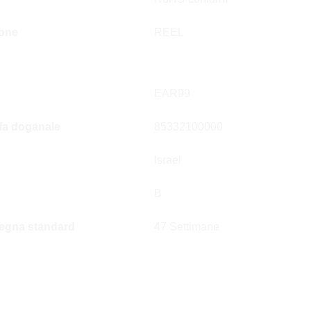
ione
REEL
EAR99
ffa doganale
85332100000
Israel
B
egna standard
47 Settimane