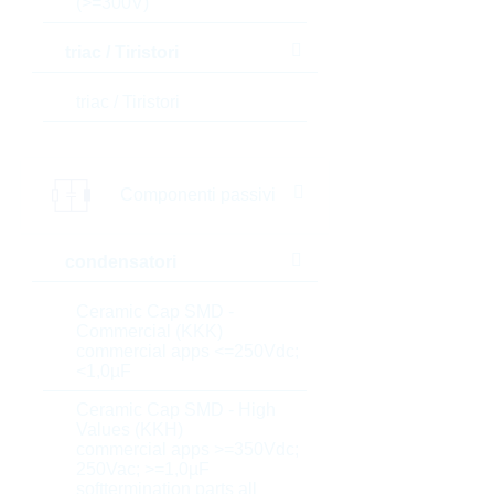
(>=300V)
triac / Tiristori
triac / Tiristori
Componenti passivi
condensatori
Ceramic Cap SMD -
Commercial (KKK)
commercial apps <=250Vdc;
<1,0µF
Ceramic Cap SMD - High
Values (KKH)
commercial apps >=350Vdc;
250Vac; >=1,0µF
softtermination parts all