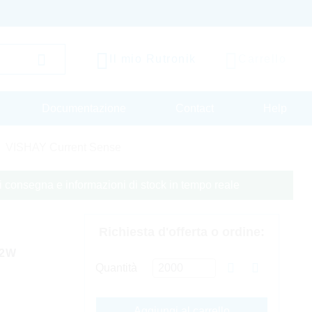
Il mio Rutronik
Carrello
Documentazione
Contact
Help
VISHAY Current Sense
 di consegna e informazioni di stock in tempo reale
Richiesta d'offerta o ordine:
 2W
Quantità
Aggiungi al carrello