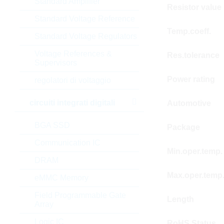
Standard Amplifier
Resistor value
Standard Voltage Reference
Temp.coeff.
Standard Voltage Regulators
Voltage References &
Res.tolerance
Supervisors
Power rating
regolatori di voltaggio
circuiti integrati digitali
Automotive
BGA SSD
Package
Communication IC
Min.oper.temp.
DRAM
Max.oper.temp
eMMC Memory
Field Programmable Gate
Length
Array
Logic IC
RoHS Status