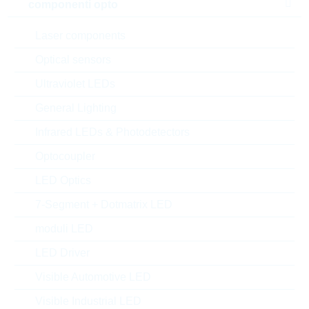
componenti opto
Laser components
Optical sensors
Ultraviolet LEDs
General Lighting
Infrared LEDs & Photodetectors
Optocoupler
l'immagine mostrata è solamente rappresentativa
LED Optics
7-Segment + Dotmatrix LED
Description:
LO0603 0,01R 1% 0,4W TK75
Produttore:
VISHAY
moduli LED
Matchcode:
RC06030,01R1%
LED Driver
Rutronik No.:
WPR4414
Visible Automotive LED
VPE:
5000
MOQ:
5000
Visible Industrial LED