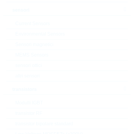
dimensioni:
0603
sensori
confezione:
REEL
datasheet/scheda tecnica
Current Sensors
aggiungi al progetto
Environmental Sensors
Campionature
Sensori magnetici
MEMS Sensors
sensori ottici
Download the free
Library Loader
to convert this file for
altri sensori
your ECAD Tool
transistors
Richiesta d'offerta o ordine:
Modulli IGBT
transistor RF
Quantità
transistor bipolare standard
Aggiungi al carrello