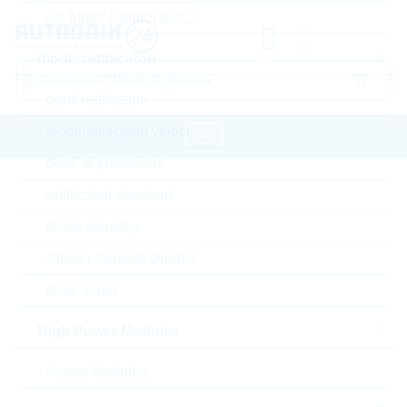
µC Motor Control SOCs
diodi / rettificatori
ponti rettificatori
diodi/rettificatori veloci
diodi di protezione
pagina iniziale
Componenti passivi
rettificatori standard
resistori
Current Sense
diodo schottky
VISHAY Current Sense
Silicon Carbide Diodes
diodi zener
Accedere oppure registrarsi al sito , per visualizzare
prezzi speciali, termini di consegna e informazioni di
High Power Modules
stock in tempo reale
Power Modules
WSLP0603R0100FEA