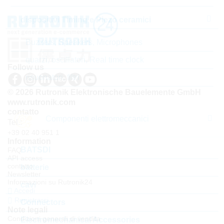
dispositivi Timing e Piezo ceramici
Buzzers, Speakers, Microphones
quarzi, oscillatori, Real time clock
Follow us
risuonatori, filtri
© 2026 Rutronik Elektronische Bauelemente GmbH
www.rutronik.com
contatto
Componenti elettromeccanici
Tel.:
+39 02 40 951 1
Information
BATSDI
FAQ
API access
contatto
batterie
Newsletter
Informazioni su Rutronik24
cavi
Accedi
Registrarsi
Connectors
Note legali
Condizioni generali di vendita
Electromechanical Accessories