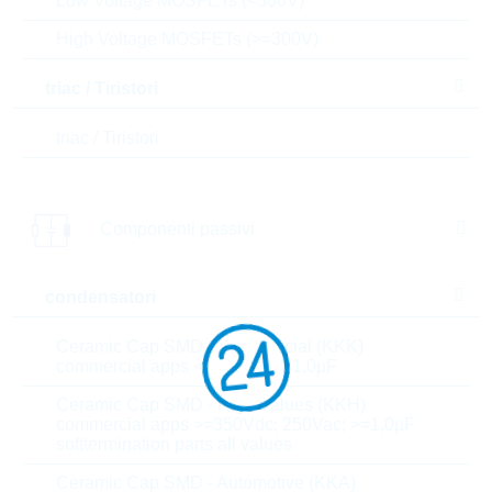
Low Voltage MOSFETs (<300V)
High Voltage MOSFETs (>=300V)
Stock Info
Please login
triac / Tiristori
Prezzo
0,455
$
unitario
triac / Tiristori
Valore
2.275,00
$
totale
Componenti passivi
Gli articoli presenti nel carrello possono essere
ordinati o , se si desiderate aspettare, potete inviarci
una richiesta di offerta non vincolante, per gli articoli
selezionati
condensatori
l’e-commerce R24 è dedicato solo ai clienti e non a
utenti privati.
Ceramic Cap SMD - Commercial (KKK)
commercial apps <=250Vdc; <1,0µF
prezzi
Ceramic Cap SMD - High Values (KKH)
commercial apps >=350Vdc; 250Vac; >=1,0µF
5.000
0,455 $
softtermination parts all values
10.000
0,4219 $
Ceramic Cap SMD - Automotive (KKA)