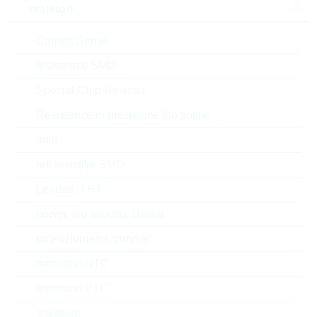
resistori
RoHS Status
RoHS-conform
Current Sense
Tipo di confezione
REEL
resistenze SMD
Special Chip Resistor
EAR99
Resistenze di precisione filo sottile
melf
Numero di tariffa doganale
85332100000
reti resistive SMD
Stato
Israel
Leaded, THT
power, filo avvolto, chassi
Codice- ABC
B
potenziometro, trimmer
Tempo di consegna
32 Settimane
standard
termistori NTC
termistori PTC
Varistore