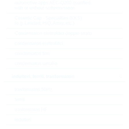
automotive apps AEC-Q200 qualified
with or without softtermination
Parametri
Ceramic Cap - Specialties (KKS)
(e.g. Leaded, HiQ, Array, etc.)
Resistor value
0,01 Ω
Condensatori elettrolitici doppio strato
Temp.coeff.
75 ppm
condensatori elettrolitici
Res.tolerance
1 %
condensatori film
condensatori tantalio
Power rating
0,4 W
induttori, ferriti, trasformatori
Automotive
SEE DATAS.
trasformatori 50Hz
Package
0603
ferriti
Min.oper.temp.
-65 °C
trasformatori HF
induttori
Max.oper.temp.
170 °C