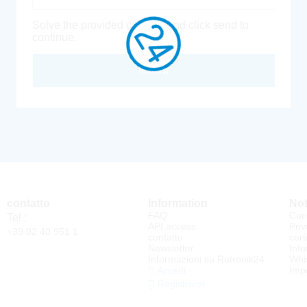
Solve the provided captcha and click send to
continue.
Inoltra
contatto
Information
Not
FAQ
Cond
Tel.:
API access
Priv
+39 02 40 951 1
contatto
cert
Newsletter
Info
Informazioni su Rutronik24
Whi
Impo
Accedi
Registrarsi