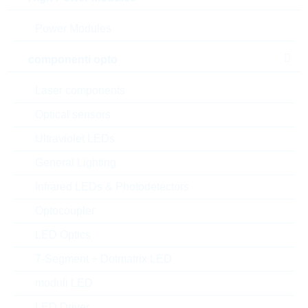
Power Modules
componenti opto
Laser components
Optical sensors
Ultraviolet LEDs
General Lighting
l'immagine mostrata è solamente rappresentativa
Infrared LEDs & Photodetectors
Optocoupler
Description:
LO4527 0,01R 1% 2W TK75
Produttore:
VISHAY
LED Optics
Matchcode:
RC45270,01R1%
7-Segment + Dotmatrix LED
Rutronik No.:
WRC48644
moduli LED
VPE:
1500
MOQ:
1500
LED Driver