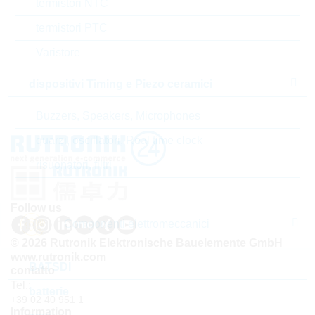
termistori NTC
Codice- ABC
B
termistori PTC
Tempo di consegna
18 Settimane
Varistore
standard
dispositivi Timing e Piezo ceramici
Buzzers, Speakers, Microphones
quarzi, oscillatori, Real time clock
risuonatori, filtri
Follow us
Componenti elettromeccanici
© 2026 Rutronik Elektronische Bauelemente GmbH
www.rutronik.com
BATSDI
contatto
Tel.:
batterie
+39 02 40 951 1
Information