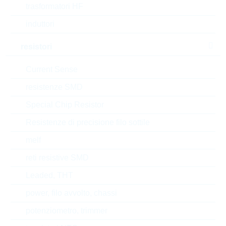
trasformatori HF
Package
4527
induttori
Min.oper.temp.
-65 °C
resistori
Max.oper.temp.
Current Sense
275 °C
resistenze SMD
RoHS Status
RoHS-conform
Special Chip Resistor
Tipo di confezione
REEL
Resistenze di precisione filo sottile
melf
reti resistive SMD
EAR99
Leaded, THT
Numero di tariffa doganale
85332100000
power, filo avvolto, chassi
Stato
potenziometro, trimmer
Israel