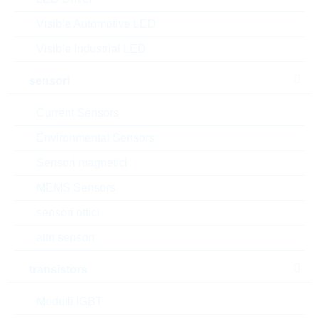
dimensioni:
4527
Visible Automotive LED
confezione:
REEL
Visible Industrial LED
Trova alternative
sensori
datasheet/scheda tecnica
aggiungi al progetto
Current Sensors
Campionature
Environmental Sensors
Sensori magnetici
MEMS Sensors
Download the free
sensori ottici
Library Loader
to convert this file for
your ECAD Tool
altri sensori
transistors
Richiesta d'offerta o ordine:
Modulli IGBT
Quantità