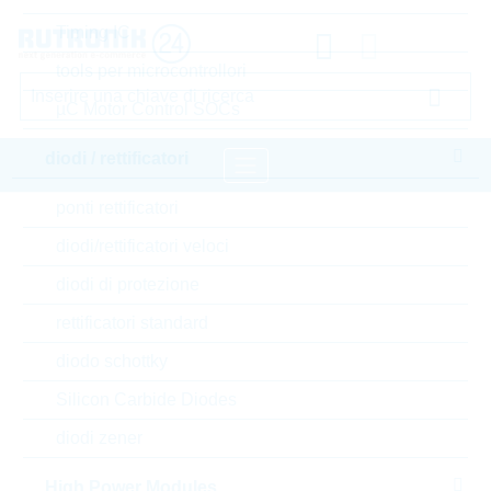
Timing IC
tools per microcontrollori
µC Motor Control SOCs
diodi / rettificatori
ponti rettificatori
pagina iniziale
Componenti passivi
diodi/rettificatori veloci
resistori
Current Sense
diodi di protezione
VISHAY Current Sense
rettificatori standard
Accedere oppure registrarsi al sito , per visualizzare
diodo schottky
prezzi speciali, termini di consegna e informazioni di
Silicon Carbide Diodes
stock in tempo reale
diodi zener
WSR2R0100FEA
High Power Modules