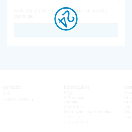
Solve the provided captcha and click send to
continue.
Inoltra
contatto
Information
Not
FAQ
Cond
Tel.:
API access
Priv
+39 02 40 951 1
contatto
cert
Newsletter
Info
Informazioni su Rutronik24
Whi
Impo
Accedi
Registrarsi