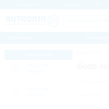
Pagina iniziale
Procurement
pagina iniziale
Hide Submenu
diodo sc
Linecard per
categoria
Tipo di prodotto
Linecard per
produttore
V(RRM) [V]
I(F)per diode [A]