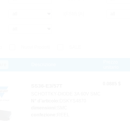
I(FSM) [A]
o
Nuovi Prodotti
SALE
Prezzo
are
Descrizione
unitario
0.0885 $
SS36-E3/57T
SCHOTTKY-DIODE 3A 60V SMC
N° d’articolo:
DSKYS4870
dimensioni:
SMC
confezione:
REEL