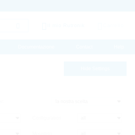
Il mio Rutronik
Carrello
Documentazione
Contact
Help
Hide Settings
r:
Configuration
Mounting