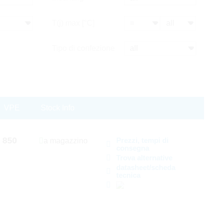
T(j) max [°C]
Tipo di confezione
VPE
Stock Info
850
Prezzi, tempi di
a magazzino
consegna
Trova alternative
datasheet/scheda
tecnica