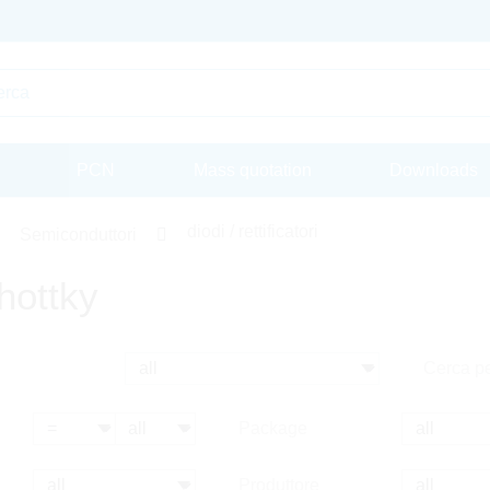
PCN
Mass quotation
Downloads
diodi / rettificatori
Semiconduttori
hottky
Cerca pe
Package
Produttore