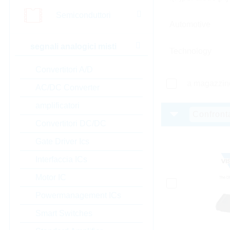
Semiconduttori
Automotive
segnali analogici misti
Technology
Convertitori A/D
a magazzin
AC/DC Converter
amplificatori
Confront
Convertitori DC/DC
Gate Driver Ics
Interfaccia ICs
Motor IC
Powermanagement ICs
Smart Switches