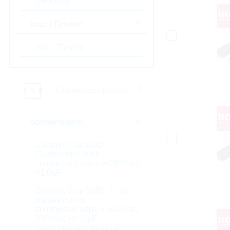
(>=300V)
triac / Tiristori
triac / Tiristori
Componenti passivi
condensatori
Ceramic Cap SMD -
Commercial (KKK)
commercial apps <=250Vdc;
<1,0µF
Ceramic Cap SMD - High
Values (KKH)
commercial apps >=350Vdc;
250Vac; >=1,0µF
softtermination parts all