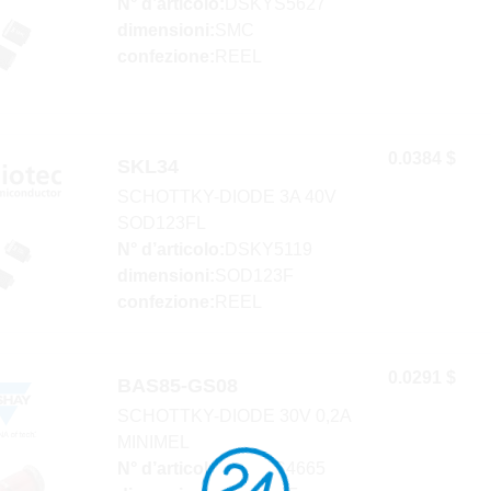
N° d’articolo:
DSKYS5627
dimensioni:
SMC
confezione:
REEL
0.0384 $
SKL34
SCHOTTKY-DIODE 3A 40V
SOD123FL
N° d’articolo:
DSKY5119
dimensioni:
SOD123F
confezione:
REEL
0.0291 $
BAS85-GS08
SCHOTTKY-DIODE 30V 0,2A
MINIMEL
N° d’articolo:
DSKYS4665