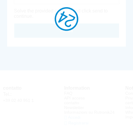
Solve the provided captcha and click send to
continue.
Inoltra
contatto
Information
Not
FAQ
Cond
Tel.:
API access
Priv
+39 02 40 951 1
contatto
cert
Newsletter
Info
Informazioni su Rutronik24
Whi
Impo
Accedi
Registrarsi