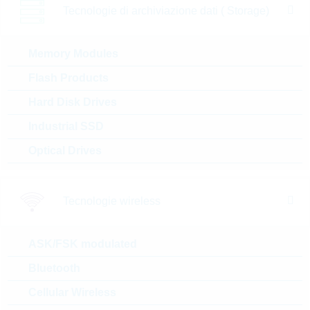
Tecnologie di archiviazione dati ( Storage)
Prezzo unitario
VPE
Stock Info
0.0763 $
15000
14 Settimane
Memory Modules
su richiesta
Flash Products
Hard Disk Drives
ESD5V5U5ULCE6327H
Industrial SSD
TSA1
ESD Protection 25kV 6A
Optical Drives
SC74
N° d’articolo:
DTRL9852
dimensioni:
SC74
Tecnologie wireless
confezione:
REEL
Prezzo unitario
VPE
Stock Info
ASK/FSK modulated
0.1876 $
3000
28 Settimane
Bluetooth
su richiesta
Cellular Wireless