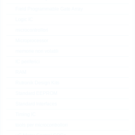
Field Programmable Gate Array
ESD131B1W0201E6327
Logic IC
XTSA1
microcontrollori
ESD Protection BI TSLP-2
Microprocessor
WLL-2-3
N° d’articolo:
DTRL15308
memorie non volatili
dimensioni:
WLL-2-3
IC periferici
confezione:
REEL
RAM
Prezzo unitario
VPE
Stock Info
Rutronik Design Kits
0.0338 $
15000
18 Settimane
su richiesta
Standard EEPROM
Standard Interfaces
ESD105B102ELE6327X
Timing IC
TMA1
tools per microcontrollori
ESD Protection BI TSLP-2-