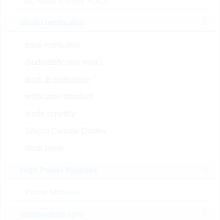
µC Motor Control SOCs
20
N° d’articolo:
DTRL15324
diodi / rettificatori
dimensioni:
TSLP-2-20
confezione:
REEL
ponti rettificatori
Prezzo unitario
VPE
Stock Info
diodi/rettificatori veloci
0.0822 $
15000
14 Settimane
diodi di protezione
su richiesta
rettificatori standard
diodo schottky
ESD101B102ELSE6327
Silicon Carbide Diodes
XTSA1
ESD Protection BI TSSLP-2-
diodi zener
4
N° d’articolo:
DTRL15038
High Power Modules
dimensioni:
TSSLP-2-4
Power Modules
confezione:
REEL
Prezzo unitario
VPE
Stock Info
componenti opto