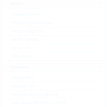
TVS-Diode BI 132W 5,5V
sensori
WLL-2-1
N° d’articolo:
DTRL15478
Current Sensors
dimensioni:
WLL-2-1
Environmental Sensors
confezione:
REEL
Sensori magnetici
Prezzo unitario
VPE
Stock Info
MEMS Sensors
0.0246 $
15000
18 Settimane
su richiesta
sensori ottici
altri sensori
ESD206B102ELE6327X
transistors
TMA1
ESD Protection TSLP-2-19
Modulli IGBT
N° d’articolo:
DTRL15018
transistor RF
dimensioni:
TSLP-2-19
transistor bipolare standard
confezione:
REEL
Prezzo unitario
VPE
Stock Info
Low Voltage MOSFETs (<300V)