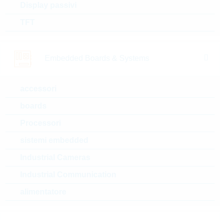
ESD101B102ELE6327X
Display passivi
TMA1
TFT
ESD Protection BI TSLP-2
N° d’articolo:
DTRL10277
dimensioni:
TSLP-2-20
Embedded Boards & Systems
confezione:
REEL
Prezzo unitario
VPE
Stock Info
accessori
0.0826 $
15000
14 Settimane
su richiesta
boards
Processori
sistemi embedded
ESD112B102ELE6327X
TMA1
Industrial Cameras
ESD Protection BI TSLP-2-
Industrial Communication
20
alimentatore
N° d’articolo:
DTRL9799
dimensioni:
TSLP-2-20
confezione:
REEL