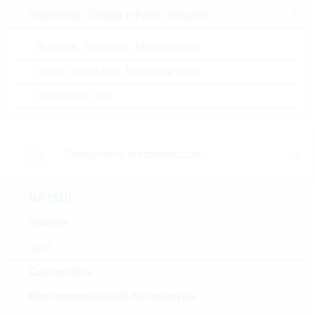
TSA1
dispositivi Timing e Piezo ceramici
ESD Protection 6V TSFP-3
Buzzers, Speakers, Microphones
N° d’articolo:
DTRL9091
dimensioni:
TSFP-3
quarzi, oscillatori, Real time clock
confezione:
REEL
risuonatori, filtri
Prezzo unitario
VPE
Stock Info
0.1501 $
3000
Presto disponibile
Componenti elettromeccanici
ESD114U102ELE6327X
BATSDI
TMA1
batterie
ESD Protection UNI TSLP-2-
19
cavi
N° d’articolo:
DTRL12195
Connectors
dimensioni:
TSLP-2-19
confezione:
REEL
Electromechanical Accessories
Prezzo unitario
VPE
Stock Info