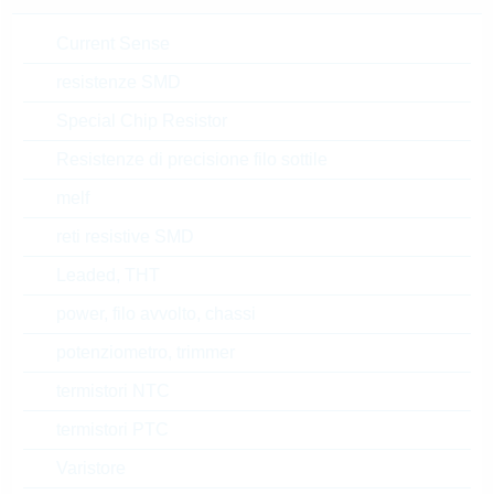
Prezzo unitario
VPE
Stock Info
Current Sense
0.0246 $
15000
18 Settimane
su richiesta
resistenze SMD
Special Chip Resistor
TVS3V3L4UE6327HTSA
Resistenze di precisione filo sottile
1
melf
ESD Protection 30kV 20A
reti resistive SMD
SC74
N° d’articolo:
DTRL9650
Leaded, THT
dimensioni:
SC74
power, filo avvolto, chassi
confezione:
REEL
potenziometro, trimmer
Prezzo unitario
VPE
Stock Info
termistori NTC
0.2252 $
3000
Presto disponibile
termistori PTC
Varistore
ESD5V3U2U03FH6327X