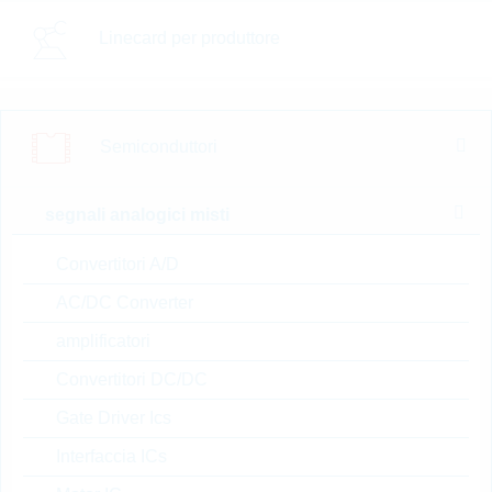
Linecard per produttore
ESD110B102ELE6327X
TMA1
ESD Protection BI TSLP-2-
20
Semiconduttori
N° d’articolo:
DTRL10385
dimensioni:
TSLP-2-20
segnali analogici misti
confezione:
REEL
Prezzo unitario
VPE
Stock Info
Convertitori A/D
0.0893 $
15000
14 Settimane
AC/DC Converter
su richiesta
amplificatori
Convertitori DC/DC
ESD200B1CSP0201XTS
Gate Driver Ics
A1
Interfaccia ICs
ESD Protection BI 5,5V 0201
N° d’articolo:
DTRL13183