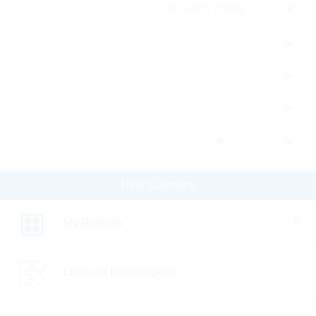
Cerca per:
Package
Automotive
Produttore
Clamping voltag [V]
Serie
Hide Submenu
RoHS Status
My Rutronik
a magazzino
Nuovi Prodotti
Linecard per categoria
SALE
Confrontare