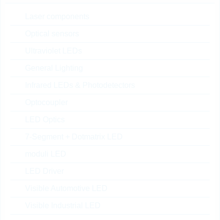
0.0622 $
15000
14 Settimane
su richiesta
Laser components
Optical sensors
Ultraviolet LEDs
ESD144B1W0201E6327
XTSA1
General Lighting
TVS Protection BI SG-WLL-2
Infrared LEDs & Photodetectors
N° d’articolo:
DTRL13382
Optocoupler
dimensioni:
SG-WLL-2
confezione:
REEL
LED Optics
Prezzo unitario
VPE
Stock Info
7-Segment + Dotmatrix LED
0.0282 $
15000
18 Settimane
moduli LED
su richiesta
LED Driver
Visible Automotive LED
ESD231B1W0201E6327
Visible Industrial LED
XTSA1