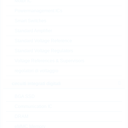
Motor IC
dimensioni:
0201
Powermanagement ICs
confezione:
REEL
Smart Switches
Prezzo unitario
VPE
Stock Info
Standard Amplifier
0.0151 $
15000
a magazzino
Standard Voltage Reference
Standard Voltage Regulators
ESD5V3U2U03LRHE632
Voltage References & Supervisors
7XTMA1
ESD Protection 6V PG-
regolatori di voltaggio
TSLP-3-7
circuiti integrati digitali
N° d’articolo:
DTRL12212
dimensioni:
TSLP-3-7
BGA SSD
confezione:
REEL
Prezzo unitario
VPE
Stock Info
Communication IC
DRAM
0.1122 $
15000
14 Settimane
su richiesta
eMMC Memory