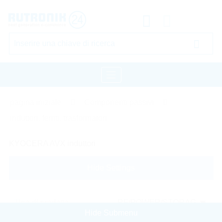
pagina iniziale
Componenti passivi
induttori, ferriti, trasformatori
KYOCERA AVX induttori
Hide Settings
Tipo di prodotto
Hide Submenu