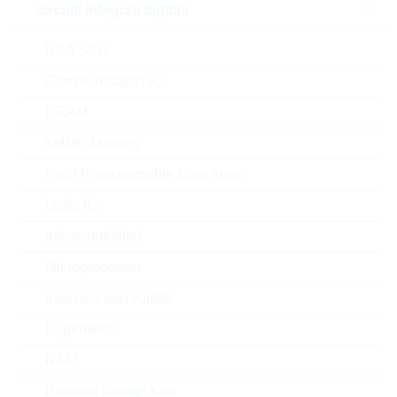
circuiti integrati digitali
0.498 $
3000
16 Settimane
su richiesta
BGA SSD
Communication IC
DRAM
LMLP07A7M3R3DTAS
LMLP07 3,3uH 6A 20%
eMMC Memory
N° d’articolo:
IND21331
Field Programmable Gate Array
confezione:
REEL
Logic IC
Prezzo unitario
VPE
Stock Info
microcontrollori
su
1000
20 Settimane
richiesta
Microprocessor
su richiesta
memorie non volatili
IC periferici
L04022R2BHNTR
RAM
L0402 2,2nH 400mA
+/-0,1nH TFT
Rutronik Design Kits