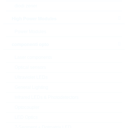
diodi zener
L0201R33AHSTR
L0201 0,33nH 550mA
High Power Modules
+/-0,05nH TFT
N° d’articolo:
IND22271
Power Modules
confezione:
REEL
componenti opto
Prezzo unitario
VPE
Stock Info
su
5000
16 Settimane
Laser components
richiesta
su richiesta
Optical sensors
Ultraviolet LEDs
L0201R39AHSTR
General Lighting
L0201 0,39nH 550mA
Infrared LEDs & Photodetectors
+/-0,05nH TFT
Optocoupler
N° d’articolo:
IND22156
confezione:
REEL
LED Optics
Prezzo unitario
VPE
Stock Info
7-Segment + Dotmatrix LED