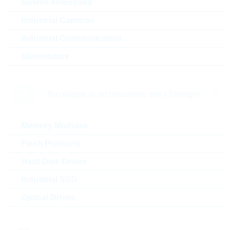
sistemi embedded
su
1000
20 Settimane
richiesta
su richiesta
Industrial Cameras
Industrial Communication
alimentatore
AL016120NGTS
AL0 120nH 1500mA 2%
AIRCORE
Tecnologie di archiviazione dati ( Storage)
N° d’articolo:
IND23364
confezione:
REEL
Memory Modules
Prezzo unitario
VPE
Stock Info
Flash Products
su
1
20 Settimane
richiesta
su richiesta
Hard Disk Drives
Industrial SSD
Optical Drives
AL023246NGTS
AL0 246nH 3000mA 2%
AIRCORE