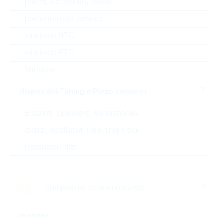
power, filo avvolto, chassi
Prezzo unitario
VPE
Stock Info
potenziometro, trimmer
su
1500
20 Settimane
richiesta
su richiesta
termistori NTC
termistori PTC
Varistore
LCCI0402B3N6GTAR
LCCI0402 3,6nH 700mA 2%
dispositivi Timing e Piezo ceramici
MLT
N° d’articolo:
IND23026
Buzzers, Speakers, Microphones
confezione:
REEL
quarzi, oscillatori, Real time clock
Prezzo unitario
VPE
Stock Info
risuonatori, filtri
su
10000
20 Settimane
richiesta
su richiesta
Componenti elettromeccanici
L0805180JEWTR
L0805 18nH 500mA +/-5%