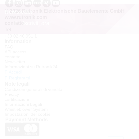
© 2026 Rutronik Elektronische Bauelemente GmbH
Newsletter
www.rutronik.com
Iscriviti ora
contatto
Tel.:
+39 02 40 951 1
Information
FAQ
API access
contatto
Newsletter
Informazioni su Rutronik24
Accedi
Registrarsi
Note legali
Condizioni generali di vendita
Privacy
certificazioni
Informazioni Legali
Whistleblower System
Impostazioni dei cookie
Payment Methods