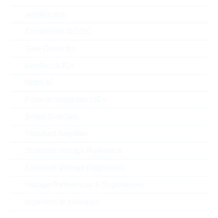
Test frequency [MHz]
amplificatori
Convertitori DC/DC
Design
Gate Driver Ics
Enclosure type
Interfaccia ICs
a magazzino
Motor IC
Nuovi Prodotti
Powermanagement ICs
SALE
Smart Switches
Confrontare
Standard Amplifier
Standard Voltage Reference
L0603100GGSTR
Standard Voltage Regulators
L0603 10nH 300mA 2% TFT
Voltage References & Supervisors
N° d’articolo:
IND17362
confezione:
REEL
regolatori di voltaggio
Prezzo unitario
VPE
Stock Info