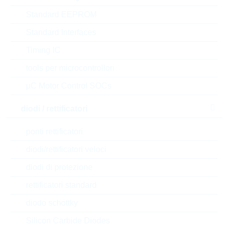
N° d’articolo:
IND20666
Standard EEPROM
confezione:
REEL
Standard Interfaces
Prezzo unitario
VPE
Stock Info
Timing IC
su
5000
17 Settimane
richiesta
su richiesta
tools per microcontrollori
µC Motor Control SOCs
L06031R5BGSTR
diodi / rettificatori
L0603 1,5nH 1000mA
ponti rettificatori
+/-0,1nH TFT
N° d’articolo:
IND21540
diodi/rettificatori veloci
confezione:
REEL
diodi di protezione
Prezzo unitario
VPE
Stock Info
rettificatori standard
0.4482 $
3000
16 Settimane
su richiesta
diodo schottky
Silicon Carbide Diodes