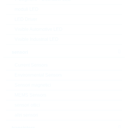
su
5000
16 Settimane
moduli LED
richiesta
su richiesta
LED Driver
Visible Automotive LED
L06034R7CGSTR
Visible Industrial LED
L0603 4,7nH 500mA
+/-0,2nH
sensori
N° d’articolo:
IND22609
confezione:
REEL
Current Sensors
Prezzo unitario
VPE
Stock Info
Environmental Sensors
0.398 $
3000
16 Settimane
Sensori magnetici
su richiesta
MEMS Sensors
sensori ottici
L06035R6CGSTR
altri sensori
L06035R6CGSTR 5,6nH
0,3A
transistors