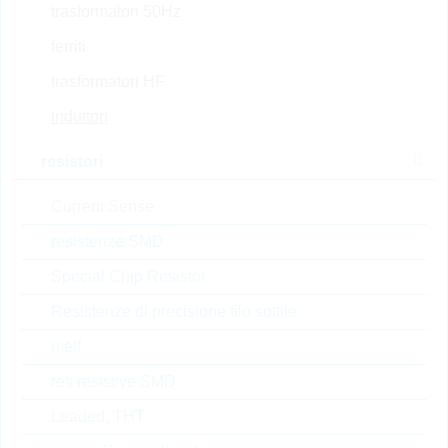
richiesta
trasformatori 50Hz
su richiesta
ferriti
trasformatori HF
LMLP07A7M2R2DTAS
induttori
LMLP07 2,2uH 8A 20%
N° d’articolo:
IND22830
resistori
confezione:
REEL
Prezzo unitario
VPE
Stock Info
Current Sense
resistenze SMD
0.3404 $
1000
20 Settimane
su richiesta
Special Chip Resistor
Resistenze di precisione filo sottile
LMLP0707M150DTAS
melf
LMLP07 15uH 2,1A 20%
reti resistive SMD
N° d’articolo:
IND22908
Leaded, THT
confezione:
REEL