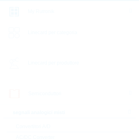
Cerca per:
My Rutronik
Inductance [µH]
Linecard per categoria
Mounting
Design size [Inch]
Current rated [mA]
Linecard per produttore
Tolerance [%]
Technology
Semiconduttori
Current sat. [mA]
segnali analogici misti
R(DC)typ. [Ohm]
Convertitori A/D
R(DC)max. [Ohm]
AC/DC Converter