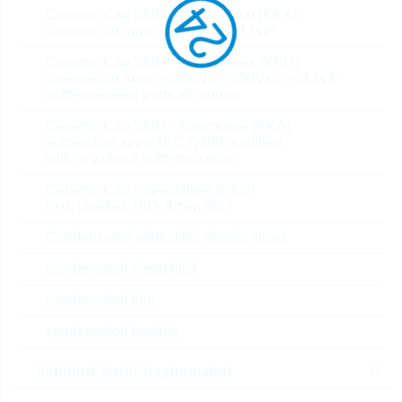
Ceramic Cap SMD - Commercial (KKK)
AS0722N0GTR
commercial apps <=250Vdc; <1,0µF
AS 22nH 2,7A 2% WWT
Ceramic Cap SMD - High Values (KKH)
N° d’articolo:
IND22134
commercial apps >=350Vdc; 250Vac; >=1,0µF
confezione:
REEL
softtermination parts all values
Prezzo unitario
VPE
Stock Info
Ceramic Cap SMD - Automotive (KKA)
automotive apps AEC-Q200 qualified
su
2000
20 Settimane
with or without softtermination
richiesta
su richiesta
Ceramic Cap - Specialties (KKS)
(e.g. Leaded, HiQ, Array, etc.)
Condensatori elettrolitici doppio strato
LCCI0402B0N6GTAR
LCCI0402 0,6nH 1000mA
condensatori elettrolitici
+/-0,1nH MLT
condensatori film
N° d’articolo:
IND22790
condensatori tantalio
confezione:
REEL
Prezzo unitario
VPE
Stock Info
induttori, ferriti, trasformatori
su
5000
20 Settimane