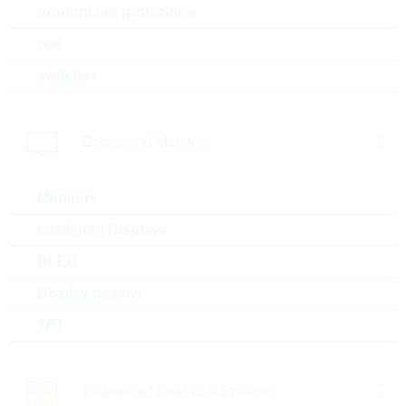
WT0612 3,9R 1% 1W
prodotti per protezione
WT/HP
relè
N° d’articolo:
WSR1318
switches
dimensioni:
0612
confezione:
REEL
Prezzo unitario
VPE
Stock Info
Displays & Monitors
0.1476 $
5000
Presto disponibile
Monitors
Intelligent Displays
ERJB2AF680V
OLED
WT0612 68R 1% 1W WT/HP
N° d’articolo:
WSR1319
Display passivi
dimensioni:
0612
TFT
confezione:
REEL
Prezzo unitario
VPE
Stock Info
0.1866 $
5000
Presto disponibile
Embedded Boards & Systems