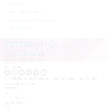
Security
2
3
4
5
6
7
8
9
10
11
»
accessori wireless
microcontrollori wireless
1 - 20 di 239 parti
WLAN/WiFi
Newsletter
Iscriviti ora
Follow us
© 2026 Rutronik Elektronische Bauelemente GmbH
www.rutronik.com
contatto
Tel.:
+39 02 40 951 1
Information
FAQ