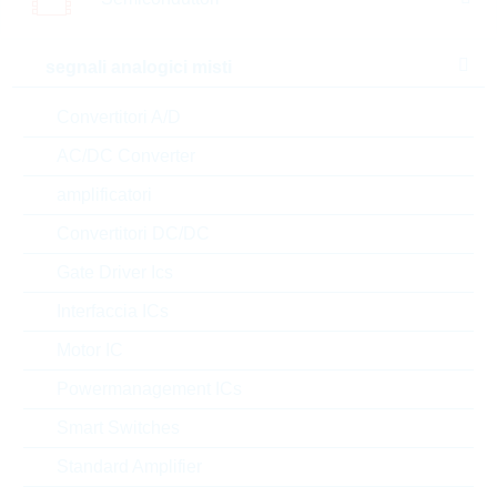
Package
segnali analogici misti
a magazzino
Convertitori A/D
Nuovi Prodotti
SALE
AC/DC Converter
amplificatori
Confrontare
Convertitori DC/DC
Gate Driver Ics
ERJP08J221V
PS1206 220R 5% 0,66W
Interfaccia ICs
PS/HP
Motor IC
N° d’articolo:
WSR3942
Powermanagement ICs
dimensioni:
1206
confezione:
REEL
Smart Switches
Prezzo unitario
VPE
Stock Info
Standard Amplifier
0.0253 $
5000
a magazzino