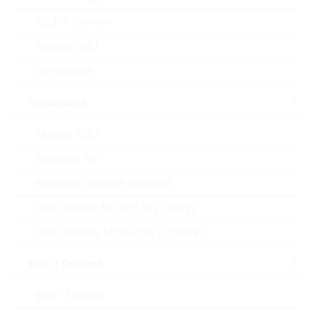
dimensioni:
0603
MEMS Sensors
confezione:
REEL
sensori ottici
Prezzo unitario
VPE
Stock Info
altri sensori
0.021 $
5000
Presto disponibile
transistors
Modulli IGBT
ERJP03J101V
PS0603 100R 5% 0,2W
transistor RF
PS/HP
transistor bipolare standard
N° d’articolo:
WRC53369
Low Voltage MOSFETs (<300V)
dimensioni:
0603
confezione:
REEL
High Voltage MOSFETs (>=300V)
Prezzo unitario
VPE
Stock Info
triac / Tiristori
0.021 $
5000
Presto disponibile
triac / Tiristori