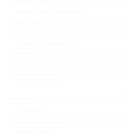
General Lighting
0.0137 $
1
Infrared LEDs & Photodetectors
a magazzino
Optocoupler
LED Optics
ERJB1AF300U
7-Segment + Dotmatrix LED
WT1020 30R 1% 1W WT/HP
N° d’articolo:
WRC53046
moduli LED
dimensioni:
1020
LED Driver
confezione:
REEL
Visible Automotive LED
Prezzo unitario
VPE
Stock Info
Visible Industrial LED
0.2814 $
5000
31 Settimane
su richiesta
sensori
Current Sensors
ERJP03J102V
Environmental Sensors
PS0603 1K 5% 0,2W PS/HP
Sensori magnetici
N° d’articolo:
WRC53363