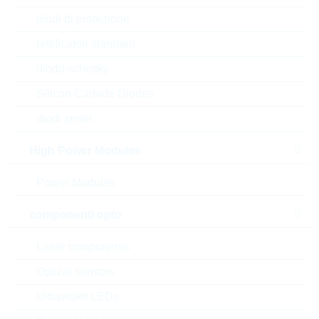
ERJPA3J2R2V
diodi di protezione
PS0603 2,2R 5% 0,25W
rettificatori standard
PS/HP
N° d’articolo:
WSR4399
diodo schottky
dimensioni:
0603
Silicon Carbide Diodes
confezione:
REEL
diodi zener
Prezzo unitario
VPE
Stock Info
0.0137 $
1
a magazzino
High Power Modules
Power Modules
ERJPA3J5R6V
componenti opto
PS0603 5,6R 5% 0,25W
PS/HP
Laser components
N° d’articolo:
WSR4400
Optical sensors
dimensioni:
0603
confezione:
REEL
Ultraviolet LEDs
Prezzo unitario
VPE
Stock Info