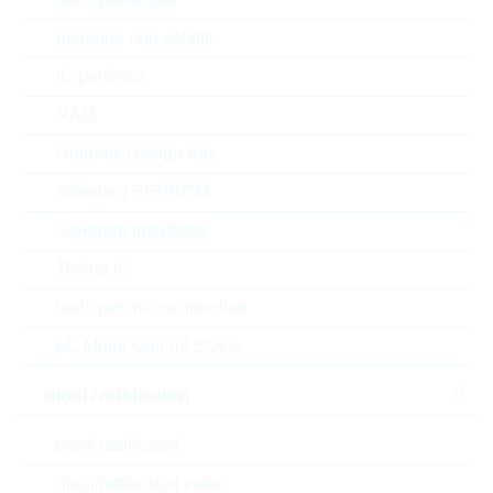
dimensioni:
0603
confezione:
REEL
memorie non volatili
Prezzo unitario
VPE
Stock Info
IC periferici
0.0194 $
5000
RAM
a magazzino
Rutronik Design Kits
Standard EEPROM
ERJPA3F1201V
Standard Interfaces
PS0603 1,2K 1% 0,25W
PS/HP
Timing IC
N° d’articolo:
WSR3937
tools per microcontrollori
dimensioni:
0603
confezione:
REEL
µC Motor Control SOCs
Prezzo unitario
VPE
Stock Info
diodi / rettificatori
0.0194 $
5000
a magazzino
ponti rettificatori
diodi/rettificatori veloci