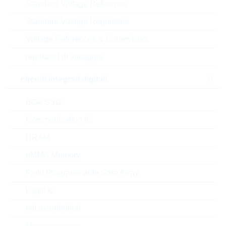
Standard Voltage Reference
Standard Voltage Regulators
Voltage References & Supervisors
ERJA1AJ100U
WT1225 10R 5% 1,33W
regolatori di voltaggio
WT/HP
N° d’articolo:
WSR2801
circuiti integrati digitali
dimensioni:
1225
BGA SSD
confezione:
REEL
Prezzo unitario
VPE
Stock Info
Communication IC
DRAM
0.2331 $
4000
a magazzino
eMMC Memory
Field Programmable Gate Array
ERJPA3F4701V
Logic IC
PS0603 4,7K 1% 0,25W
PS/HP
microcontrollori
N° d’articolo:
WSR3157
Microprocessor