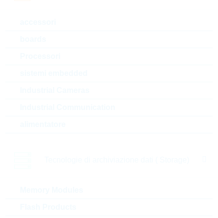
accessori
ERJP14D1021U
boards
PS1210 1,02K 0,5% 0,5W
Processori
PS/HP
N° d’articolo:
WSR1452
sistemi embedded
dimensioni:
1210
Industrial Cameras
confezione:
REEL
Industrial Communication
Prezzo unitario
VPE
Stock Info
alimentatore
0.1181 $
5000
31 Settimane
su richiesta
Tecnologie di archiviazione dati ( Storage)
ERJP14D1501U
PS1210 1,5K 0,5% 0,5W
Memory Modules
PS/HP
Flash Products
N° d’articolo:
WSR1453