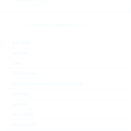
risuonatori, filtri
Prezzo unitario
VPE
Stock Info
0.0507 $
5000
31 Settimane
su richiesta
Componenti elettromeccanici
BATSDI
ERJP08J151V
batterie
PS1206 150R 5% 0,66W
PS/HP
cavi
N° d’articolo:
WSR5358
Connectors
dimensioni:
1206
confezione:
REEL
Electromechanical Accessories
Prezzo unitario
VPE
Stock Info
ventole
0.0253 $
5000
Presto disponibile
fusibili
Heat Foils
dissipatori
ERJB2BF3R9V