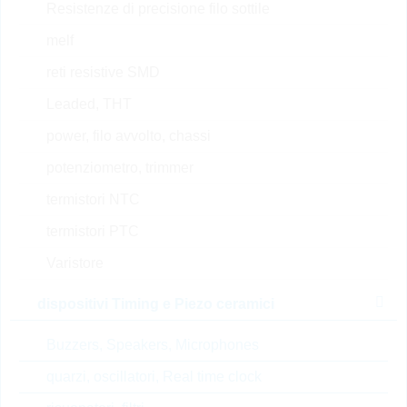
Resistenze di precisione filo sottile
ERJP08J105V
PS1206 1M 5% 0,66W
melf
PS/HP
reti resistive SMD
N° d’articolo:
WSR1120
dimensioni:
1206
Leaded, THT
confezione:
REEL
power, filo avvolto, chassi
Prezzo unitario
VPE
Stock Info
potenziometro, trimmer
0.0253 $
5000
31 Settimane
termistori NTC
su richiesta
termistori PTC
Varistore
ERJP08F2741V
dispositivi Timing e Piezo ceramici
PS1206 2,74K 1% 0,66W
PS/HP
Buzzers, Speakers, Microphones
N° d’articolo:
WSR1148
dimensioni:
1206
quarzi, oscillatori, Real time clock
confezione:
REEL