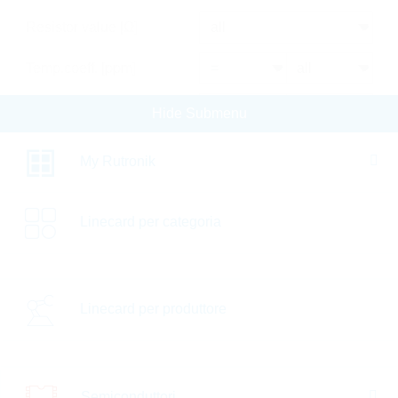
Resistor value [Ω]
Temp.coeff. [ppm]
Res.tolerance [%]
Hide Submenu
Power rating [W]
My Rutronik
Technology
Linecard per categoria
Max.oper.temp. [°C]
Max.oper.volt. [V]
Linecard per produttore
Spec.features
Min.oper.temp. [°C]
Automotive
Semiconduttori