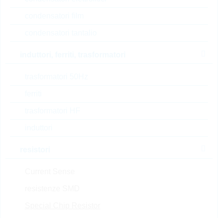
Prezzo unitario
VPE
Stock Info
condensatori film
0.0253 $
5000
31 Settimane
condensatori tantalio
su richiesta
induttori, ferriti, trasformatori
trasformatori 50Hz
ERJP08F1002V
ferriti
PS1206 10K 1% 0,66W
PS/HP
trasformatori HF
N° d’articolo:
WSR1054
induttori
dimensioni:
1206
confezione:
REEL
resistori
Prezzo unitario
VPE
Stock Info
Current Sense
0.0507 $
5000
31 Settimane
su richiesta
resistenze SMD
Special Chip Resistor