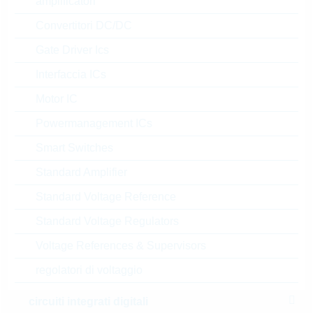
amplificatori
Convertitori DC/DC
32207690
Gate Driver Ics
PT100 Platinium M213 B
Interfaccia ICs
N° d’articolo:
WPTC931
Motor IC
dimensioni:
THT
il più
confezione:
INDIVIDUAL
Powermanagement ICs
venduto
Prezzo unitario
VPE
Stock Info
Smart Switches
Standard Amplifier
2.03 $
1
a magazzino
Standard Voltage Reference
Standard Voltage Regulators
32208213
Voltage References & Supervisors
PT100 PLATINUM 1,5mm
B=3850K
regolatori di voltaggio
N° d’articolo:
WPTC834
dimensioni:
THT
circuiti integrati digitali
il più