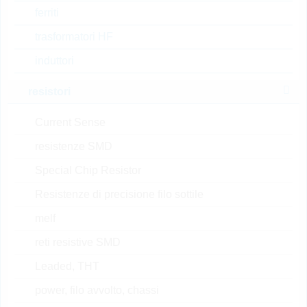
PT100 PLATINUM M222
ferriti
B=3850K
trasformatori HF
N° d’articolo:
WPTC763
dimensioni:
THT
il più
induttori
venduto
confezione:
BULK
Prezzo unitario
VPE
Stock Info
resistori
su
1000
12 Settimane
Current Sense
richiesta
su richiesta
resistenze SMD
Special Chip Resistor
32207605
Resistenze di precisione filo sottile
PT100 (V) PLATINUM 0805
melf
N° d’articolo:
WPTC941
dimensioni:
SMD
reti resistive SMD
il più
confezione:
REEL
venduto
Leaded, THT
Prezzo unitario
VPE
Stock Info
power, filo avvolto, chassi