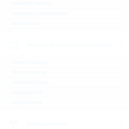
Industrial Cameras
Industrial Communication
5084080
alimentatore
H540 S Platinum Heater
N° d’articolo:
WPTC877
Tecnologie di archiviazione dati ( Storage)
dimensioni:
THT
confezione:
TRAY
Prezzo unitario
VPE
Stock Info
Memory Modules
13.15 $
10
22 Settimane
Flash Products
su richiesta
Hard Disk Drives
Industrial SSD
30201075
Optical Drives
PCB2225 PLATINUM
B=3850K
N° d’articolo:
WPTC992
Tecnologie wireless