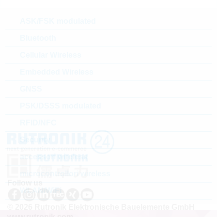
confezione:
BULK
Prezzo unitario
VPE
Stock Info
ASK/FSK modulated
3.22 $
1000
Presto disponibile
Bluetooth
Cellular Wireless
1
2
3
4
5
6
7
»
Embedded Wireless
GNSS
1 - 20 di 121 parti
PSK/DSSS modulated
RFID/NFC
Security
accessori wireless
microcontrollori wireless
Follow us
WLAN/WiFi
© 2026 Rutronik Elektronische Bauelemente GmbH
www.rutronik.com