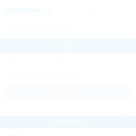
pagina iniziale
Componenti passivi
resistori
YAGEO NEXENSOS termistori PTC
Hide Settings
Tipo di prodotto
Hide Submenu
Cerca per: