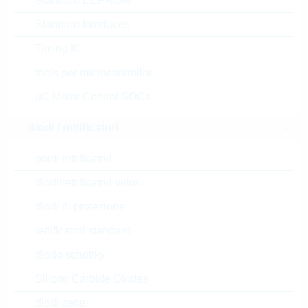
Standard EEPROM
32208706
Standard Interfaces
PT500 B-CLASS M222
B=3850K
Timing IC
N° d’articolo:
WPTC965
tools per microcontrollori
dimensioni:
THT
il più
venduto
µC Motor Control SOCs
confezione:
BAG
Prezzo unitario
VPE
Stock Info
diodi / rettificatori
1.21 $
1000
a magazzino
ponti rettificatori
diodi/rettificatori veloci
32208551
diodi di protezione
PT100 1/3A-CLASS M222
rettificatori standard
B=3850K
diodo schottky
N° d’articolo:
WPTC966
dimensioni:
THT
il più
Silicon Carbide Diodes
venduto
confezione:
BAG
diodi zener