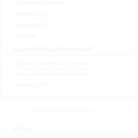
su
4000
6 Settimane
potenziometro, trimmer
richiesta
su richiesta
termistori NTC
termistori PTC
32207615
Varistore
PT1000 PLATINUM 0805
B=3850K
dispositivi Timing e Piezo ceramici
N° d’articolo:
WPTC970
il più
dimensioni:
0805
Buzzers, Speakers, Microphones
venduto
confezione:
REEL
quarzi, oscillatori, Real time clock
Prezzo unitario
VPE
Stock Info
risuonatori, filtri
0.92 $
4000
14 Settimane
su richiesta
Componenti elettromeccanici
32208572
BATSDI
PT1000 A-CLASS M222