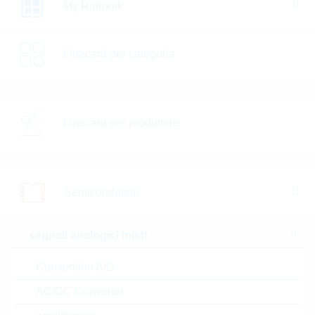
My Rutronik
Resistor value [Ω]
Linecard per categoria
Res.tolerance [%]
Max.oper.volt. [V]
Max.current [A]
Linecard per produttore
Produttore
Package
Semiconduttori
Quantità per confezione
segnali analogici misti
a magazzino
Nuovi Prodotti
Convertitori A/D
SALE
AC/DC Converter
Confrontare