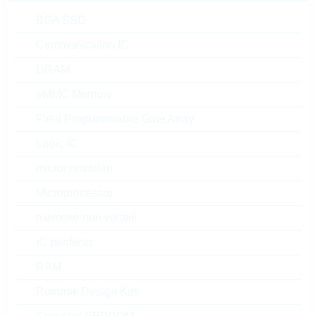
venduto
confezione:
BULK
BGA SSD
Prezzo unitario
VPE
Stock Info
Communication IC
su
1000
a magazzino
richiesta
DRAM
eMMC Memory
Field Programmable Gate Array
32208392
PT100 B-CLASS M422
Logic IC
B=3850K
microcontrollori
N° d’articolo:
WPTC950
Microprocessor
dimensioni:
THT
il più
venduto
confezione:
BULK
memorie non volatili
Prezzo unitario
VPE
Stock Info
IC periferici
su
1000
a magazzino
RAM
richiesta
Rutronik Design Kits