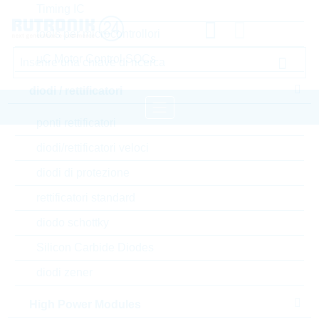
Timing IC
tools per microcontrollori
µC Motor Control SOCs
diodi / rettificatori
ponti rettificatori
pagina iniziale
Componenti passivi
diodi/rettificatori veloci
resistori
Varistore
LITTELFUSE Varistore
diodi di protezione
rettificatori standard
Accedere oppure registrarsi al sito , per visualizzare
diodo schottky
prezzi speciali, termini di consegna e informazioni di
stock in tempo reale
Silicon Carbide Diodes
diodi zener
V14E420P
High Power Modules