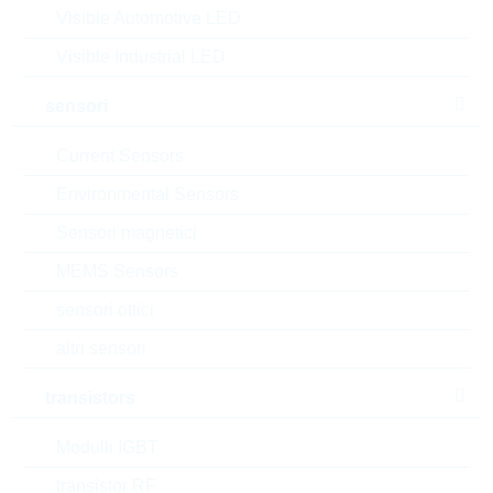
MOQ:
1800
Visible Automotive LED
dimensioni:
14mm
Visible Industrial LED
confezione:
BULK
datasheet/scheda tecnica
sensori
aggiungi al progetto
Current Sensors
Campionature
Environmental Sensors
Sensori magnetici
MEMS Sensors
Download the free
Library Loader
to convert this file for
sensori ottici
your ECAD Tool
altri sensori
Richiesta d'offerta o ordine:
transistors
Modulli IGBT
Quantità
transistor RF