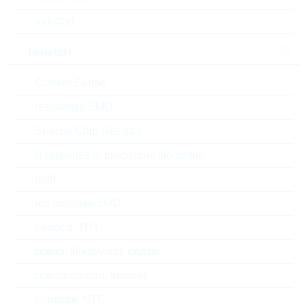
Width
7.5 mm
induttori
Automotive
NO
resistori
Height
25.4 mm
Current Sense
Package
14mm
resistenze SMD
Special Chip Resistor
RoHS Status
RoHS-conform
Resistenze di precisione filo sottile
melf
EAR99
reti resistive SMD
Leaded, THT
Numero di tariffa doganale
85332100000
power, filo avvolto, chassi
Stato
United States
potenziometro, trimmer
Codice- ABC
B
termistori NTC