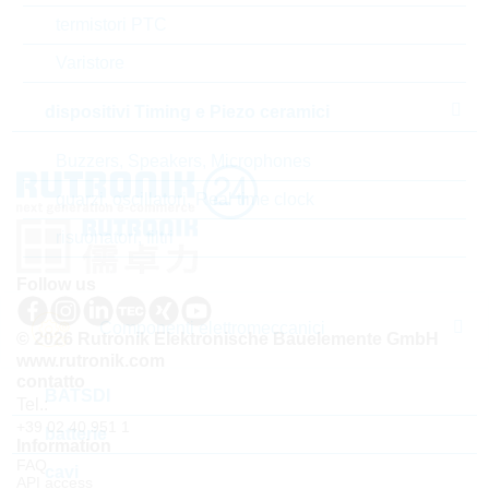
termistori PTC
Tempo di consegna
22 Settimane
standard
Varistore
dispositivi Timing e Piezo ceramici
Buzzers, Speakers, Microphones
quarzi, oscillatori, Real time clock
risuonatori, filtri
Follow us
Componenti elettromeccanici
© 2026 Rutronik Elektronische Bauelemente GmbH
www.rutronik.com
contatto
BATSDI
Tel.:
+39 02 40 951 1
batterie
Information
FAQ
cavi
API access