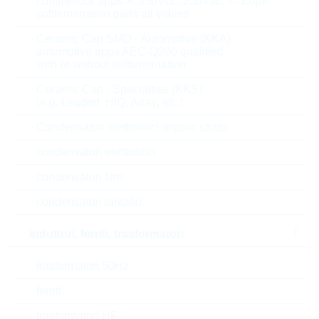
5.400
0,2524 $
commercial apps >=350Vdc; 250Vac; >=1,0µF
softtermination parts all values
Ceramic Cap SMD - Automotive (KKA)
Parametri
Descrizione
automotive apps AEC-Q200 qualified
with or without softtermination
Length
17 mm
Ceramic Cap - Specialties (KKS)
(e.g. Leaded, HiQ, Array, etc.)
U(AC)
420 V
Condensatori elettrolitici doppio strato
condensatori elettrolitici
U(DC)
560 V
condensatori film
U(CL)
1120 V
condensatori tantalio
Max.current
6000 A
induttori, ferriti, trasformatori
Energy
160 J
trasformatori 50Hz
Tipo di confezione
BULK
ferriti
trasformatori HF