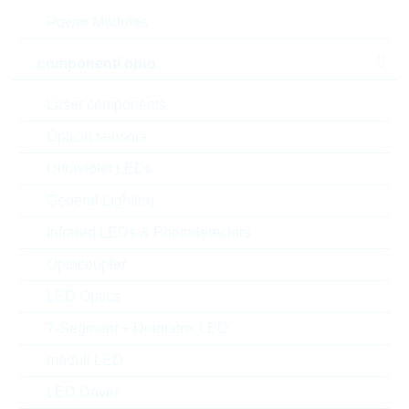
Power Modules
componenti opto
Laser components
Optical sensors
Ultraviolet LEDs
General Lighting
Infrared LEDs & Photodetectors
l'immagine mostrata è solamente rappresentativa
Optocoupler
Description:
VDR 14mm DC=560V
LED Optics
CL=1120V 160J
Produttore:
LITTELFUSE
7-Segment + Dotmatrix LED
Matchcode:
VR420V14
moduli LED
Rutronik No.:
WVDR2561
LED Driver
VPE:
600