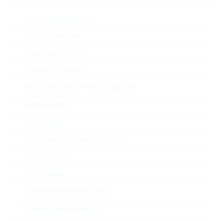
Laser components
Optical sensors
Ultraviolet LEDs
General Lighting
Infrared LEDs & Photodetectors
Optocoupler
LED Optics
7-Segment + Dotmatrix LED
moduli LED
LED Driver
l'immagine mostrata è solamente rappresentativa
Visible Automotive LED
Description:
Wlan Ant.2J6602 0,5m RG178
Visible Industrial LED
U.FL