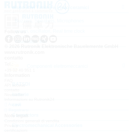
dispositivi Timing e Piezo ceramici
Buzzers, Speakers, Microphones
quarzi, oscillatori, Real time clock
Follow us
risuonatori, filtri
© 2026 Rutronik Elektronische Bauelemente GmbH
www.rutronik.com
contatto
Tel.:
Componenti elettromeccanici
+39 02 40 951 1
Information
FAQ
BATSDI
API access
contatto
batterie
Newsletter
Informazioni su Rutronik24
Accedi
cavi
Registrarsi
Connectors
Note legali
Condizioni generali di vendita
Electromechanical Accessories
Privacy
certificazioni