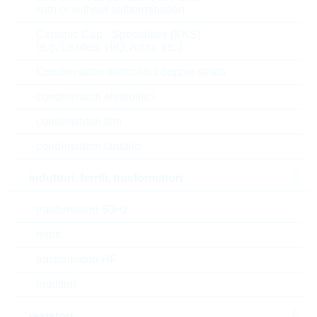
with or without softtermination
Ceramic Cap - Specialties (KKS)
Parametri
(e.g. Leaded, HiQ, Array, etc.)
Condensatori elettrolitici doppio strato
Antenna type
Screw
condensatori elettrolitici
Standard
2,4/5GHz
condensatori film
Frequency
WIREAC1786 Hz
condensatori tantalio
induttori, ferriti, trasformatori
Connector (1)
IPEX/U.FL
trasformatori 50Hz
Cable type
RG178
ferriti
Cable length
500 mm
trasformatori HF
Impedance
50 Ohm
induttori
Tipo di confezione
INDIVIDUAL
resistori