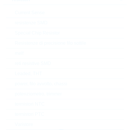
Current Sense
Automotive
NO
resistenze SMD
RoHS Status
RoHS-conform
Special Chip Resistor
Resistenze di precisione filo sottile
EAR99
melf
reti resistive SMD
Numero di tariffa doganale
85177100000
Leaded, THT
Stato
Slovakia
power, filo avvolto, chassi
potenziometro, trimmer
Tempo di consegna
10 Settimane
standard
termistori NTC
termistori PTC
Varistore