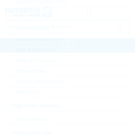
µC Motor Control SOCs
diodi / rettificatori
ponti rettificatori
diodi/rettificatori veloci
diodi di protezione
rettificatori standard
pagina iniziale
Wireless Technologies
diodo schottky
Wireless Accessoires
2J Wireless Accessoires
Silicon Carbide Diodes
Accedere oppure registrarsi al sito , per visualizzare
diodi zener
prezzi speciali, termini di consegna e informazioni di
stock in tempo reale
High Power Modules
2J6602B-050RG178-U.FL
Power Modules
componenti opto