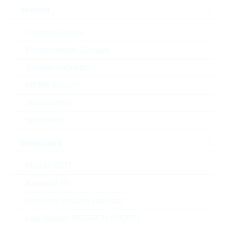
Produttore:
2J
sensori
Matchcode:
2J6602B-050RG178-U.FL
Rutronik No.:
WIREAC1786
Current Sensors
VPE:
100
Environmental Sensors
MOQ:
100
Sensori magnetici
confezione:
INDIVIDUAL
MEMS Sensors
datasheet/scheda tecnica
sensori ottici
aggiungi al progetto
altri sensori
Campionature
transistors
Modulli IGBT
Download the free
Library Loader
to convert this file for
transistor RF
your ECAD Tool
transistor bipolare standard
Low Voltage MOSFETs (<300V)
Richiesta d'offerta o ordine: