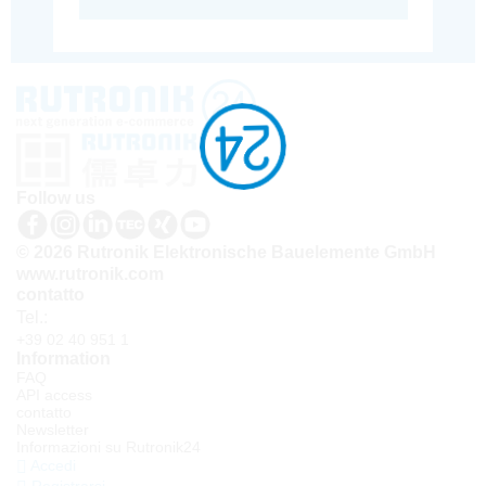
Follow us
© 2026 Rutronik Elektronische Bauelemente GmbH
www.rutronik.com
contatto
Tel.:
+39 02 40 951 1
Information
FAQ
API access
contatto
Newsletter
Informazioni su Rutronik24
Accedi