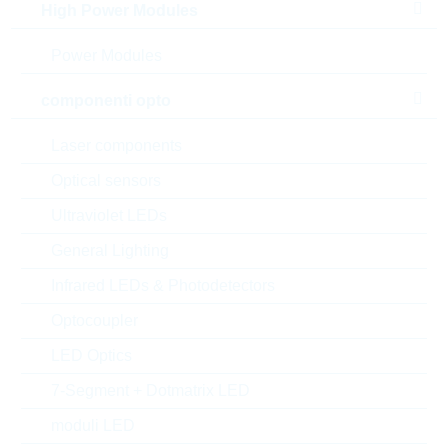
High Power Modules
Power Modules
componenti opto
Laser components
Optical sensors
Ultraviolet LEDs
General Lighting
l'immagine mostrata è solamente rappresentativa
Infrared LEDs & Photodetectors
Description:
VDR 7mm DC=369V CL=710V
Optocoupler
23J
LED Optics
Produttore:
LITTELFUSE
Matchcode:
VR275V07
7-Segment + Dotmatrix LED
Rutronik No.:
WVDR1411
moduli LED
VPE:
1500