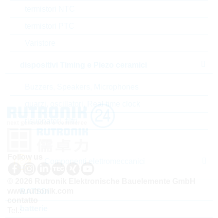
termistori NTC
Codice- ABC
C
termistori PTC
Varistore
Tempo di consegna
18 Settimane
standard
dispositivi Timing e Piezo ceramici
Buzzers, Speakers, Microphones
quarzi, oscillatori, Real time clock
risuonatori, filtri
Follow us
Componenti elettromeccanici
© 2026 Rutronik Elektronische Bauelemente GmbH
www.rutronik.com
BATSDI
contatto
batterie
Tel.: