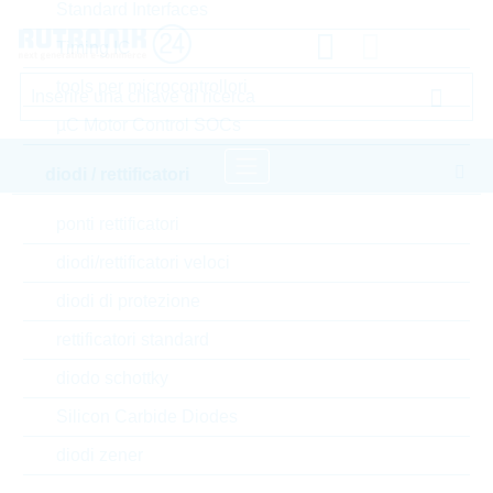
Standard Interfaces
Timing IC
tools per microcontrollori
µC Motor Control SOCs
diodi / rettificatori
ponti rettificatori
pagina iniziale
Componenti passivi
diodi/rettificatori veloci
resistori
Varistore
LITTELFUSE Varistore
diodi di protezione
Accedere oppure registrarsi al sito , per visualizzare
rettificatori standard
prezzi speciali, termini di consegna e informazioni di
stock in tempo reale
diodo schottky
Silicon Carbide Diodes
V275LA4P
diodi zener