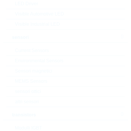
MOQ:
LED Driver
1500
dimensioni:
7mm
Visible Automotive LED
confezione:
BULK
Visible Industrial LED
datasheet/scheda tecnica
sensori
aggiungi al progetto
Campionature
Current Sensors
Environmental Sensors
Sensori magnetici
Download the free
MEMS Sensors
Library Loader
to convert this file for
your ECAD Tool
sensori ottici
altri sensori
Richiesta d'offerta o ordine:
transistors
Quantità
Modulli IGBT