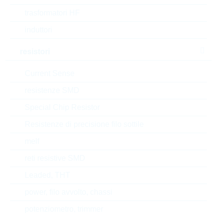
Tipo di confezione
BULK
trasformatori HF
induttori
Width
5 mm
resistori
Automotive
NO
Current Sense
Height
25.4 mm
resistenze SMD
Package
7mm
Special Chip Resistor
Resistenze di precisione filo sottile
RoHS Status
RoHS-conform
melf
reti resistive SMD
EAR99
Leaded, THT
Numero di tariffa doganale
power, filo avvolto, chassi
85332100000
potenziometro, trimmer
Stato
China