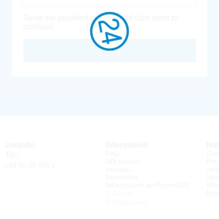
Solve the provided captcha and click send to
continue.
Inoltra
contatto
Information
Not
FAQ
Cond
Tel.:
API access
Priv
+39 02 40 951 1
contatto
cert
Newsletter
Info
Informazioni su Rutronik24
Whi
Impo
Accedi
Registrarsi