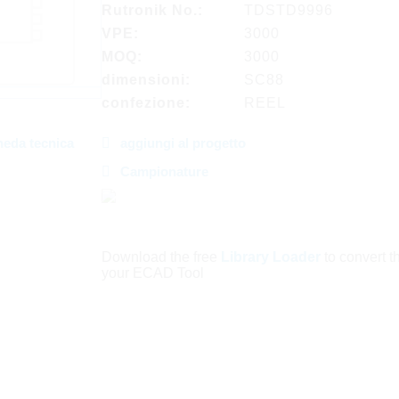
Rutronik No.:
TDSTD9996
VPE:
3000
MOQ:
3000
dimensioni:
SC88
confezione:
REEL
heda tecnica
aggiungi al progetto
Campionature
Download the free
Library Loader
to convert thi
your ECAD Tool