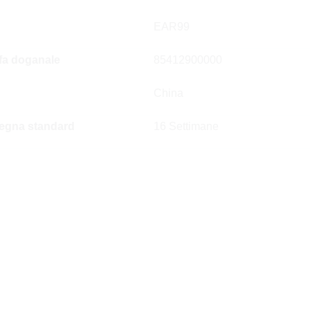
EAR99
ffa doganale
85412900000
China
egna standard
16 Settimane