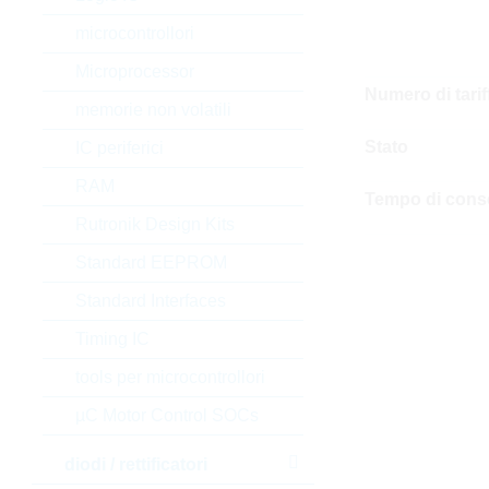
microcontrollori
Microprocessor
Numero di tari
memorie non volatili
Stato
IC periferici
RAM
Tempo di cons
Rutronik Design Kits
Standard EEPROM
Standard Interfaces
Timing IC
tools per microcontrollori
µC Motor Control SOCs
diodi / rettificatori