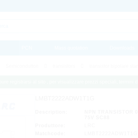
PCN
Mass quotation
Downloads
Semiconduttori
transistors
transistor bipolare st
re registrarsi al sito , per visualizzare prezzi speciali, termini
LMBT2222ADW1T1G
Description:
NPN TRANSISTOR 0
75V SC88
Produttore:
LRC
Matchcode:
LMBT2222ADW1T1G