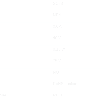
SC88
NPN
0.6 A
40 V
0.15 W
75 V
NO
RoHS-conform
ione
REEL