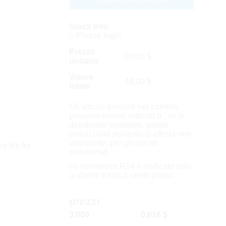
Stock Info
Please login
Prezzo
0,016
$
unitario
Valore
48,00
$
totale
Gli articoli presenti nel carrello
possono essere ordinati o , se si
desiderate aspettare, potete
inviarci una richiesta di offerta non
vincolante, per gli articoli
s file for
selezionati
l’e-commerce R24 è dedicato solo
ai clienti e non a utenti privati.
prezzi
3.000
0,016 $