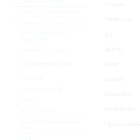
Standard Amplifier
Package
Standard Voltage Reference
Polarisation
Standard Voltage Regulators
Voltage References &
I(C)
Supervisors
V(CEO)
regolatori di voltaggio
circuiti integrati digitali
P(tot)
BGA SSD
V(CBO)
Communication IC
Automotive
DRAM
RoHS Status
eMMC Memory
Field Programmable Gate
Tipo di confez
Array
Logic IC