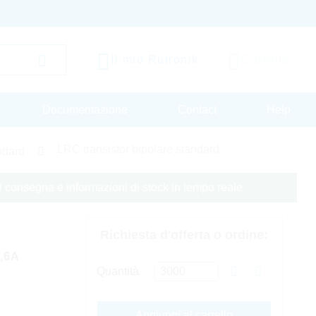
Il mio Rutronik
Carrello
Documentazione
Contact
Help
LRC transistor bipolare standard
andard
 di consegna e informazioni di stock in tempo reale
Richiesta d'offerta o ordine:
,6A
Quantità
Aggiungi al carrello