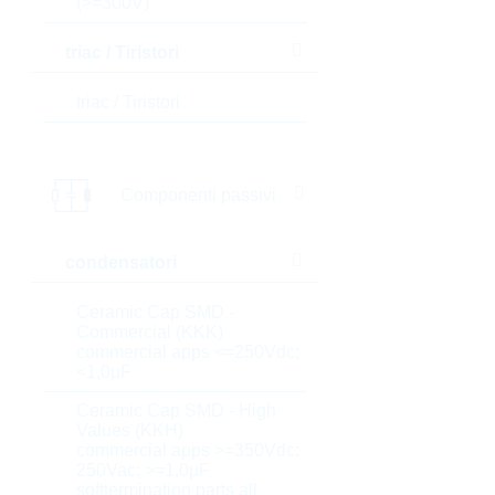
(>=300V)
triac / Tiristori
triac / Tiristori
Componenti passivi
condensatori
Ceramic Cap SMD -
Commercial (KKK)
commercial apps <=250Vdc;
<1,0µF
Ceramic Cap SMD - High
Values (KKH)
commercial apps >=350Vdc;
250Vac; >=1,0µF
softtermination parts all