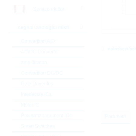
Semiconduttori
segnali analogici misti
Convertitori A/D
datasheet/sc
AC/DC Converter
amplificatori
Convertitori DC/DC
Gate Driver Ics
Interfaccia ICs
Motor IC
Powermanagement ICs
Parametri
Smart Switches