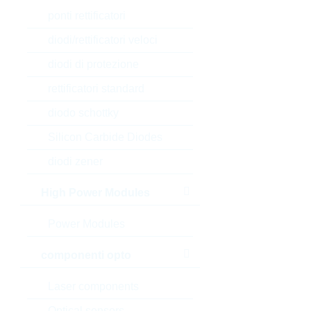
ponti rettificatori
diodi/rettificatori veloci
diodi di protezione
rettificatori standard
diodo schottky
Silicon Carbide Diodes
diodi zener
High Power Modules
Power Modules
componenti opto
Laser components
Optical sensors