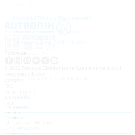
Varistore
dispositivi Timing e Piezo ceramici
Buzzers, Speakers, Microphones
quarzi, oscillatori, Real time clock
risuonatori, filtri
Follow us
© 2026 Rutronik Elektronische Bauelemente GmbH
www.rutronik.com
Componenti elettromeccanici
contatto
Tel.:
+39 02 40 951 1
BATSDI
Information
FAQ
batterie
API access
contatto
Newsletter
cavi
Informazioni su Rutronik24
Accedi
Connectors
Registrarsi