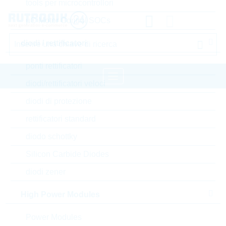
tools per microcontrollori
µC Motor Control SOCs
diodi / rettificatori
ponti rettificatori
diodi/rettificatori veloci
diodi di protezione
pagina iniziale
Semiconduttori
rettificatori standard
transistors
transistor bipolare standard
diodo schottky
LRC transistor bipolare standard
Silicon Carbide Diodes
Accedere oppure registrarsi al sito , per visualizzare
diodi zener
prezzi speciali, termini di consegna e informazioni di
stock in tempo reale
High Power Modules
LMBT2222AWT1G
Power Modules