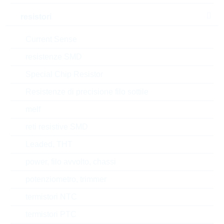
V(CBO)
75 V
resistori
Automotive
NO
Current Sense
resistenze SMD
RoHS Status
RoHS-conform
Special Chip Resistor
Tipo di confezione
REEL
Resistenze di precisione filo sottile
melf
EAR99
reti resistive SMD
Leaded, THT
Numero di tariffa doganale
85412900000
power, filo avvolto, chassi
Stato
China
potenziometro, trimmer
termistori NTC
Tempo di consegna
16 Settimane
standard
termistori PTC