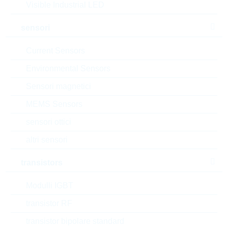
VPE:
3000
Visible Industrial LED
MOQ:
3000
dimensioni:
SC70
sensori
confezione:
REEL
Current Sensors
datasheet/scheda tecnica
Environmental Sensors
aggiungi al progetto
Sensori magnetici
Campionature
MEMS Sensors
sensori ottici
altri sensori
Download the free
Library Loader
to convert this file for
your ECAD Tool
transistors
Modulli IGBT
Richiesta d'offerta o ordine:
transistor RF
Quantità
transistor bipolare standard