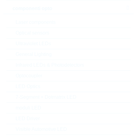
componenti opto
Laser components
Optical sensors
Ultraviolet LEDs
General Lighting
Infrared LEDs & Photodetectors
Optocoupler
LED Optics
7-Segment + Dotmatrix LED
Description:
NPN TRANSISTOR 0,6A 75V
SC70
moduli LED
Produttore:
LRC
LED Driver
Matchcode:
LMBT2222AWT1G
Visible Automotive LED
Rutronik No.:
TDSTD9945