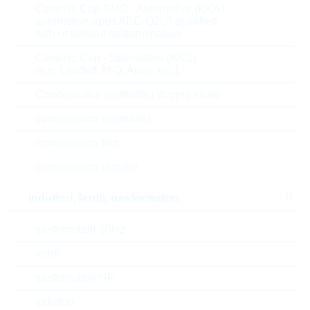
Ceramic Cap SMD - Automotive (KKA)
6.000
0,0114 $
automotive apps AEC-Q200 qualified
12.000
0,0112 $
with or without softtermination
21.000
0,0109 $
Ceramic Cap - Specialties (KKS)
(e.g. Leaded, HiQ, Array, etc.)
30.000
0,0106 $
Condensatori elettrolitici doppio strato
condensatori elettrolitici
Parametri
condensatori film
Package
SC70
condensatori tantalio
Polarisation
NPN
induttori, ferriti, trasformatori
I(C)
0.6 A
trasformatori 50Hz
ferriti
V(CEO)
40 V
trasformatori HF
P(tot)
0.15 W
induttori