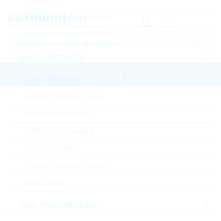
Timing IC
tools per microcontrollori
µC Motor Control SOCs
diodi / rettificatori
ponti rettificatori
diodi/rettificatori veloci
pagina iniziale
Semiconduttori
diodi di protezione
transistors
transistor bipolare standard
rettificatori standard
LRC transistor bipolare standard
diodo schottky
Accedere oppure registrarsi al sito , per visualizzare
Silicon Carbide Diodes
prezzi speciali, termini di consegna e informazioni di
diodi zener
stock in tempo reale
High Power Modules
LMBTA05LT1G