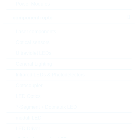
Power Modules
componenti opto
Laser components
Optical sensors
Ultraviolet LEDs
General Lighting
Infrared LEDs & Photodetectors
Optocoupler
LED Optics
l'immagine mostrata è solamente rappresentativa
7-Segment + Dotmatrix LED
moduli LED
Description:
NPN TRANSISTOR 0,5A 80V
SOT23
LED Driver
Produttore:
LRC