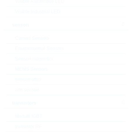
Visible Automotive LED
Matchcode:
LMBTA05LT1G
Rutronik No.:
TDSTD9808
Visible Industrial LED
VPE:
3000
sensori
MOQ:
3000
dimensioni:
SOT23
Current Sensors
confezione:
REEL
Environmental Sensors
datasheet/scheda tecnica
Sensori magnetici
aggiungi al progetto
MEMS Sensors
Campionature
sensori ottici
altri sensori
transistors
Download the free
Library Loader
to convert this file for
your ECAD Tool
Modulli IGBT
transistor RF
Richiesta d'offerta o ordine: