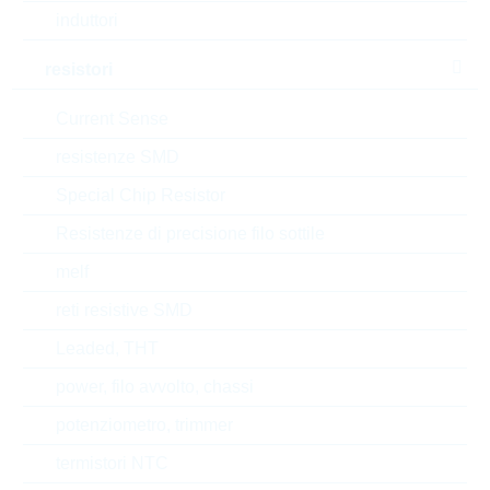
induttori
P(tot)
0.23 W
resistori
V(CBO)
80 V
Current Sense
Automotive
NO
resistenze SMD
RoHS Status
RoHS-conform
Special Chip Resistor
Resistenze di precisione filo sottile
Tipo di confezione
REEL
melf
reti resistive SMD
EAR99
Leaded, THT
power, filo avvolto, chassi
Numero di tariffa doganale
85412900000
potenziometro, trimmer
Stato
China
termistori NTC