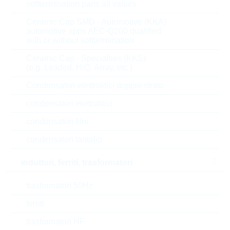
softtermination parts all values
prezzi
Ceramic Cap SMD - Automotive (KKA)
3.000
0,0123 $
automotive apps AEC-Q200 qualified
6.000
0,012 $
with or without softtermination
12.000
0,0118 $
Ceramic Cap - Specialties (KKS)
(e.g. Leaded, HiQ, Array, etc.)
21.000
0,0115 $
Condensatori elettrolitici doppio strato
30.000
0,0112 $
condensatori elettrolitici
Parametri
condensatori film
condensatori tantalio
Package
SOT23
induttori, ferriti, trasformatori
I(C)
0.5 A
trasformatori 50Hz
V(CEO)
100 V
ferriti
Current gain
trasformatori HF
100