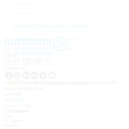
Tempo di consegna
16 Settimane
termistori PTC
standard
Varistore
dispositivi Timing e Piezo ceramici
Buzzers, Speakers, Microphones
quarzi, oscillatori, Real time clock
risuonatori, filtri
Follow us
© 2026 Rutronik Elektronische Bauelemente GmbH
Componenti elettromeccanici
www.rutronik.com
contatto
Tel.:
BATSDI
+39 02 40 951 1
Information
batterie
FAQ
API access
cavi
contatto