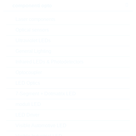
componenti opto
Laser components
Optical sensors
Ultraviolet LEDs
General Lighting
Infrared LEDs & Photodetectors
Optocoupler
LED Optics
7-Segment + Dotmatrix LED
Description:
DIGI-TRANS. 22K/22K SC70
moduli LED
Produttore:
LRC
LED Driver
Matchcode:
LMUN5112T1G
Rutronik No.:
TDSTD10005
Visible Automotive LED
VPE:
3000