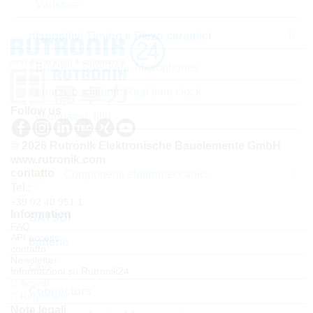
Varistore
dispositivi Timing e Piezo ceramici
Buzzers, Speakers, Microphones
quarzi, oscillatori, Real time clock
Follow us
risuonatori, filtri
© 2026 Rutronik Elektronische Bauelemente GmbH
www.rutronik.com
contatto
Componenti elettromeccanici
Tel.:
+39 02 40 951 1
Information
BATSDI
FAQ
API access
batterie
contatto
Newsletter
cavi
Informazioni su Rutronik24
Accedi
Connectors
Registrarsi
Note legali