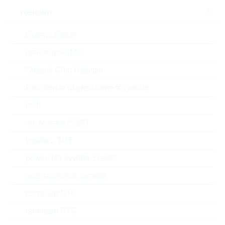
V(CBO)
50 V
resistori
Automotive
NO
Current Sense
RoHS Status
RoHS-conform
resistenze SMD
Special Chip Resistor
Tipo di confezione
REEL
Resistenze di precisione filo sottile
melf
EAR99
reti resistive SMD
Leaded, THT
Numero di tariffa doganale
85412900000
power, filo avvolto, chassi
Stato
China
potenziometro, trimmer
Tempo di consegna
16 Settimane
termistori NTC
standard
termistori PTC