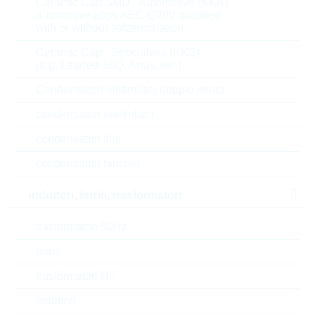
Ceramic Cap SMD - Automotive (KKA)
automotive apps AEC-Q200 qualified
12.000
0,0097 $
with or without softtermination
15.000
0,0094 $
Ceramic Cap - Specialties (KKS)
45.000
0,0092 $
(e.g. Leaded, HiQ, Array, etc.)
Condensatori elettrolitici doppio strato
Parametri
condensatori elettrolitici
condensatori film
Package
SC70
condensatori tantalio
Polarisation
PNP
induttori, ferriti, trasformatori
I(C)
0.1 A
trasformatori 50Hz
V(CEO)
50 V
ferriti
trasformatori HF
P(tot)
0.202 W
induttori