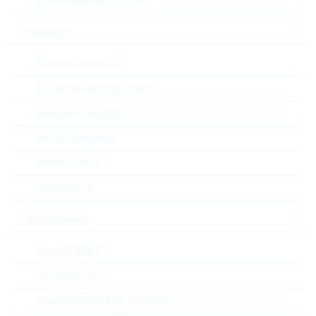
Visible Industrial LED
MOQ:
3000
dimensioni:
SC70
sensori
confezione:
REEL
Current Sensors
datasheet/scheda tecnica
Environmental Sensors
aggiungi al progetto
Sensori magnetici
Campionature
MEMS Sensors
sensori ottici
altri sensori
Download the free
Library Loader
to convert this file for
your ECAD Tool
transistors
Modulli IGBT
Richiesta d'offerta o ordine:
transistor RF
Quantità
transistor bipolare standard