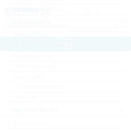
µC Motor Control SOCs
diodi / rettificatori
ponti rettificatori
diodi/rettificatori veloci
diodi di protezione
pagina iniziale
Semiconduttori
rettificatori standard
transistors
transistor bipolare standard
diodo schottky
LRC transistor bipolare standard
Silicon Carbide Diodes
Accedere oppure registrarsi al sito , per visualizzare
diodi zener
prezzi speciali, termini di consegna e informazioni di
stock in tempo reale
High Power Modules
Power Modules
LMUN5112T1G