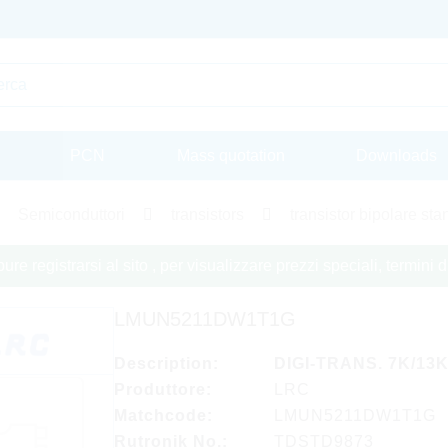
PCN
Mass quotation
Downloads
Semiconduttori
transistors
transistor bipolare st
re registrarsi al sito , per visualizzare prezzi speciali, termini
LMUN5211DW1T1G
Description:
DIGI-TRANS. 7K/13
Produttore:
LRC
Matchcode:
LMUN5211DW1T1G
Rutronik No.:
TDSTD9873