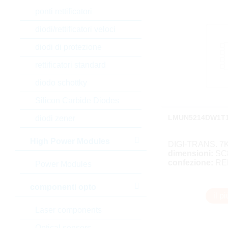
ponti rettificatori
diodi/rettificatori veloci
diodi di protezione
rettificatori standard
diodo schottky
Silicon Carbide Diodes
LMUN5214DW1T
diodi zener
High Power Modules
DIGI-TRANS. 7
dimensioni:
SC
confezione:
RE
Power Modules
componenti opto
il p
Laser components
Optical sensors