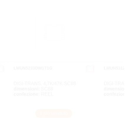
LMUN5233DW1T1G
LMUN5312DW
DIGI-TRANS. 4,7K/47K SC88
DIGI-TRANS.
dimensioni:
SC88
dimensioni:
confezione:
REEL
confezione:
il più venduto
i