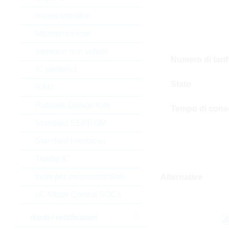
microcontrollori
Microprocessor
memorie non volatili
Numero di tari
IC periferici
Stato
RAM
Rutronik Design Kits
Tempo di cons
Standard EEPROM
Standard Interfaces
Timing IC
tools per microcontrollori
Alternative
µC Motor Control SOCs
diodi / rettificatori