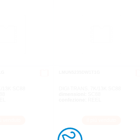
1G
LMUN5235DW1T1G
K/13K SC88
DIGI-TRANS. 7K/13K SC88
88
dimensioni:
SC88
EL
confezione:
REEL
iù venduto
il più venduto