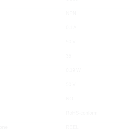
NPN
0.1 A
50 V
35
0.19 W
50 V
NO
RoHS-conform
ione
REEL