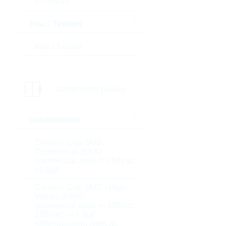
(>=300V)
triac / Tiristori
triac / Tiristori
Componenti passivi
condensatori
Ceramic Cap SMD -
Commercial (KKK)
commercial apps <=250Vdc;
<1,0µF
Ceramic Cap SMD - High
Values (KKH)
commercial apps >=350Vdc;
250Vac; >=1,0µF
softtermination parts all