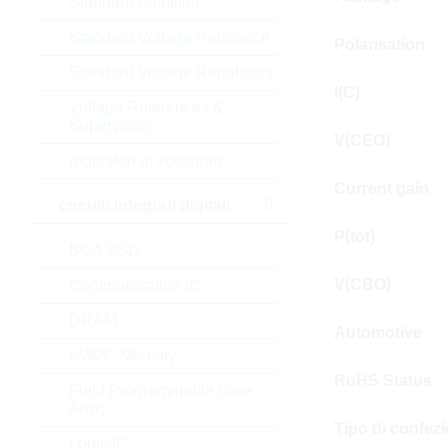
Standard Amplifier
Standard Voltage Reference
Polarisation
Standard Voltage Regulators
I(C)
Voltage References &
Supervisors
V(CEO)
regolatori di voltaggio
Current gain
circuiti integrati digitali
P(tot)
BGA SSD
V(CBO)
Communication IC
DRAM
Automotive
eMMC Memory
RoHS Status
Field Programmable Gate
Array
Tipo di confez
Logic IC