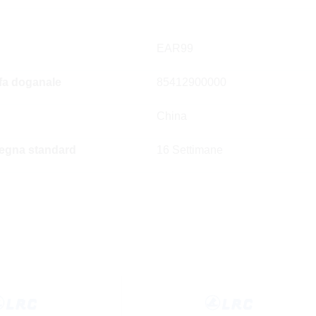
EAR99
ffa doganale
85412900000
China
egna standard
16 Settimane