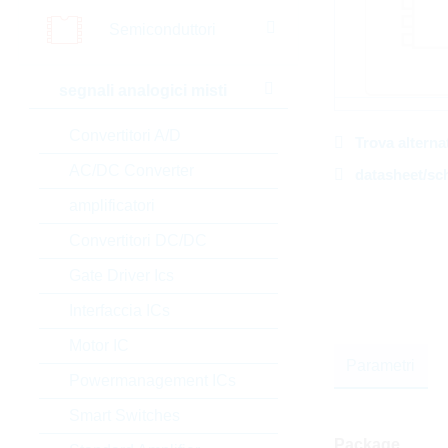
Semiconduttori
segnali analogici misti
Convertitori A/D
Trova alterna
AC/DC Converter
datasheet/sc
amplificatori
Convertitori DC/DC
Gate Driver Ics
Interfaccia ICs
Motor IC
Parametri
Powermanagement ICs
Smart Switches
Package