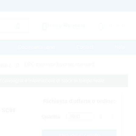
Il mio Rutronik
Carrello
Documentazione
Contact
Help
LRC transistor bipolare standard
andard
 di consegna e informazioni di stock in tempo reale
Richiesta d'offerta o ordine:
K SC88
Quantità
Aggiungi al carrello