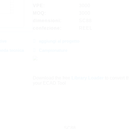
VPE:
3000
MOQ:
3000
dimensioni:
SC88
confezione:
REEL
tive
aggiungi al progetto
heda tecnica
Campionature
Download the free
Library Loader
to convert thi
your ECAD Tool
SC88