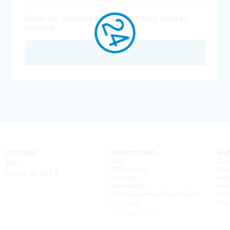
Solve the provided captcha and click send to
continue.
Inoltra
contatto
Information
Not
FAQ
Cond
Tel.:
API access
Priv
+39 02 40 951 1
contatto
cert
Newsletter
Info
Informazioni su Rutronik24
Whi
Impo
Accedi
Registrarsi