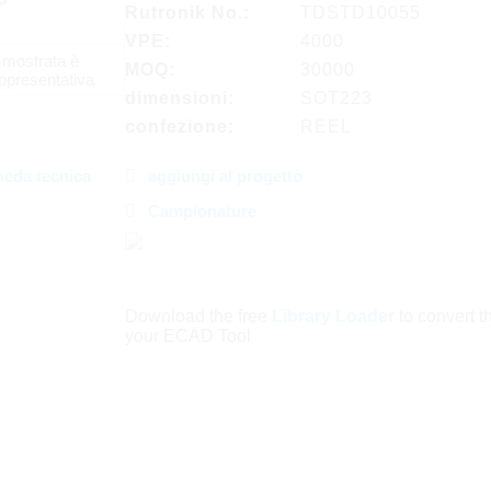
Rutronik No.:
TDSTD10055
VPE:
4000
 mostrata è
MOQ:
30000
ppresentativa
dimensioni:
SOT223
confezione:
REEL
heda tecnica
aggiungi al progetto
Campionature
Download the free
Library Loader
to convert thi
your ECAD Tool