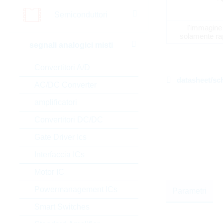
Semiconduttori
l'immagine
solamente ra
segnali analogici misti
Convertitori A/D
datasheet/sc
AC/DC Converter
amplificatori
Convertitori DC/DC
Gate Driver Ics
Interfaccia ICs
Motor IC
Powermanagement ICs
Parametri
Smart Switches