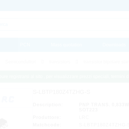
PCN
Mass quotation
Downloads
Semiconduttori
transistors
transistor bipolare st
re registrarsi al sito , per visualizzare prezzi speciali, termini
S-LBTP180Z4TZHG-S
Description:
PNP TRANS. 0,833
SOT223
Produttore:
LRC
Matchcode:
S-LBTP180Z4TZHG-