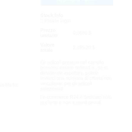
Stock Info
Please login
Prezzo
0,0686
$
unitario
Valore
2.195,20
$
totale
Gli articoli presenti nel carrello
possono essere ordinati o , se si
desiderate aspettare, potete
inviarci una richiesta di offerta non
vincolante, per gli articoli
s file for
selezionati
l’e-commerce R24 è dedicato solo
ai clienti e non a utenti privati.