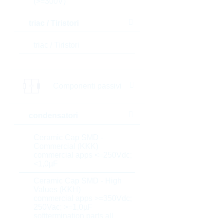
(>=300V)
triac / Tiristori
triac / Tiristori
Componenti passivi
condensatori
Ceramic Cap SMD -
Commercial (KKK)
commercial apps <=250Vdc;
<1,0µF
Ceramic Cap SMD - High
Values (KKH)
commercial apps >=350Vdc;
250Vac; >=1,0µF
softtermination parts all