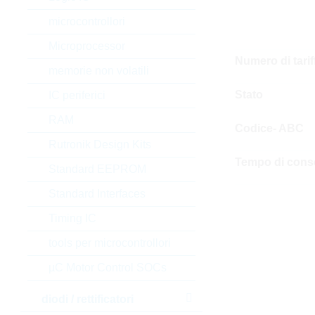
microcontrollori
Microprocessor
Numero di tari
memorie non volatili
Stato
IC periferici
RAM
Codice- ABC
Rutronik Design Kits
Tempo di cons
Standard EEPROM
Standard Interfaces
Timing IC
tools per microcontrollori
µC Motor Control SOCs
diodi / rettificatori