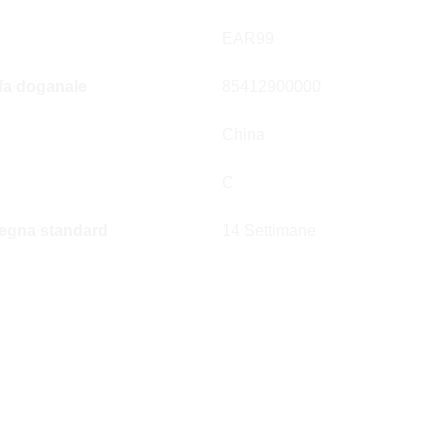
EAR99
ffa doganale
85412900000
China
C
egna standard
14 Settimane