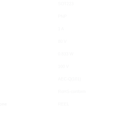
SOT223
PNP
1 A
80 V
0.833 W
100 V
AEC-Q(101)
RoHS-conform
ione
REEL