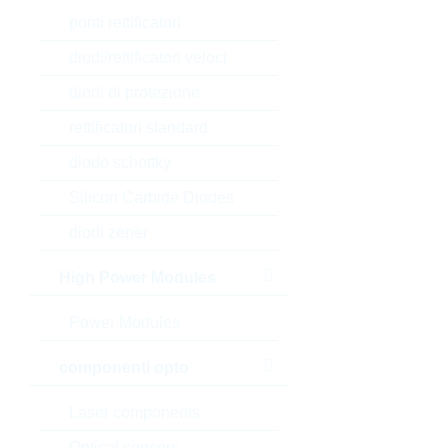
ponti rettificatori
diodi/rettificatori veloci
diodi di protezione
rettificatori standard
diodo schottky
Silicon Carbide Diodes
diodi zener
High Power Modules
Power Modules
componenti opto
Laser components
Optical sensors