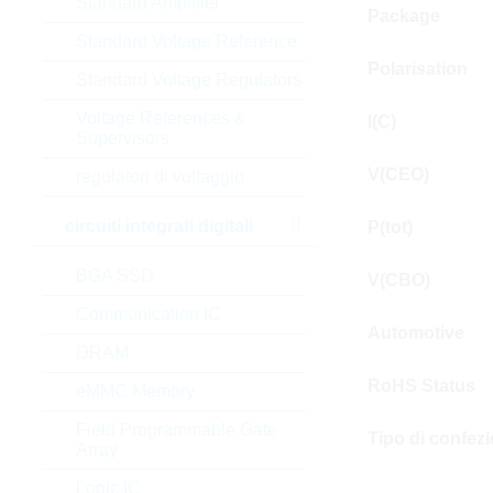
Standard Amplifier
Package
Standard Voltage Reference
Polarisation
Standard Voltage Regulators
Voltage References &
I(C)
Supervisors
V(CEO)
regolatori di voltaggio
circuiti integrati digitali
P(tot)
BGA SSD
V(CBO)
Communication IC
Automotive
DRAM
RoHS Status
eMMC Memory
Field Programmable Gate
Tipo di confez
Array
Logic IC