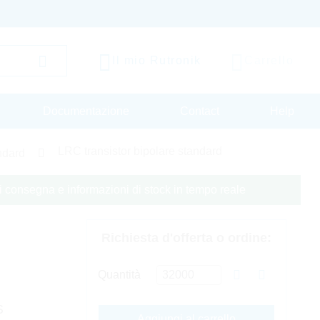
Il mio Rutronik
Carrello
Documentazione
Contact
Help
LRC transistor bipolare standard
andard
 di consegna e informazioni di stock in tempo reale
Richiesta d'offerta o ordine:
W
Quantità
S
Aggiungi al carrello